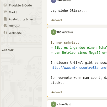
Daniel
Gast
D
Projekte & Code
Ja, siehe Olimex...
Markt
Ausbildung & Beruf
Antwort
Offtopic
900ss
(900ss)
9
Webseite
Ichnur schrieb:
> Gibt es irgendwo einen Scha
ANZEIGE
> den Betrieb eines Mega32 er
http://www.mikrocontroller.ne
Ich vermute wenn man sucht, d
steckt.
Antwort
Ichnur
Gast
I