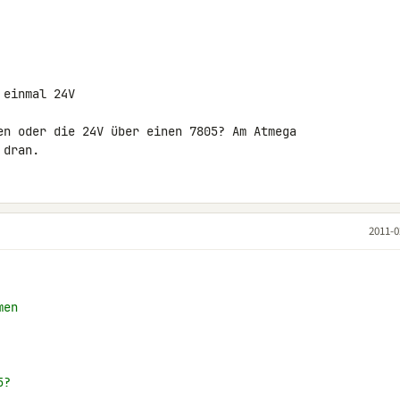
einmal 24V

en oder die 24V über einen 7805? Am Atmega 

 dran.
2011-0
men
5?