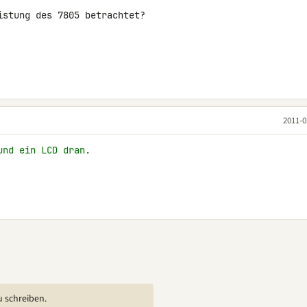
stung des 7805 betrachtet?

2011-0
und ein LCD dran.
u schreiben.