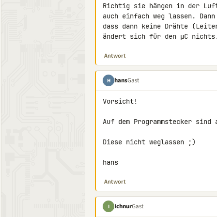
Richtig sie hängen in der Luf
auch einfach weg lassen. Dann
dass dann keine Drähte (Leite
ändert sich für den µC nichts
Antwort
hans
Gast
H
Vorsicht!

Auf dem Programmstecker sind a
Diese nicht weglassen ;)

hans
Antwort
Ichnur
Gast
I