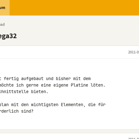
rum
ead
ega32
2011-0
t fertig aufgebaut und bisher mit dem 

möchte ich gerne eine eigene Platine löten. 

hnittstelle bieten.

plan mit den wichtigsten Elementen, die für 

rderlich sind?