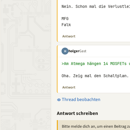
Nein. Schon mal die Verlustlei
MFG

Falk
Antwort
holger
Gast
H
>Am Atmega hängen 14 MOSFETs 
Oha. Zeig mal den Schaltplan.
Antwort
Thread beobachten
Antwort schreiben
Bitte melde dich an, um einen Beitrag z