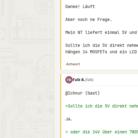
Danke! Läuft

Aber noch ne Frage.

Mein NT liefert einmal 5V und 
Sollte ich die 5V direkt nehm
hängen 14 MOSFETs und ein LCD
Antwort
Falk B.
(falk)
FB
@Ichnur (Gast)

>Sollte ich die 5V direkt neh
Ja.

> oder die 24V über einen 780