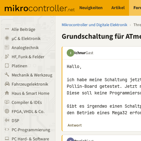
Neuigkeiten
Artikel
Fo
Mikrocontroller und Digitale Elektronik
›
Thr
Alle Beiträge
Grundschaltung für ATm
µC & Elektronik
Analogtechnik
Ichnur
Gast
I
HF, Funk & Felder
Platinen
Hallo,

Mechanik & Werkzeug
ich habe meine Schaltung jetz
Fahrzeugelektronik
Pollin-Board getestet. Jetzt 
Diese soll keine Programmiersc
Haus & Smart Home
Compiler & IDEs
Gibt es irgendwo einen Schalt
FPGA, VHDL & Co.
den Betrieb eines Mega32 erfo
DSP
Antwort
PC-Programmierung
PC Hard- & Software