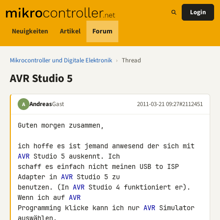
Login
Neuigkeiten
Artikel
Forum
Mikrocontroller und Digitale Elektronik
›
Thread
AVR Studio 5
Andreas
Gast
2011-03-21 09:27
#2112451
A
Guten morgen zusammen,

ich hoffe es ist jemand anwesend der sich mit 
AVR
 Studio 5 auskennt. Ich 

schaff es einfach nicht meinen USB to ISP 
Adapter in 
AVR
 Studio 5 zu 

benutzen. (In 
AVR
 Studio 4 funktioniert er). 
Wenn ich auf 
AVR
Programming klicke kann ich nur 
AVR
 Simulator 
auswählen.
