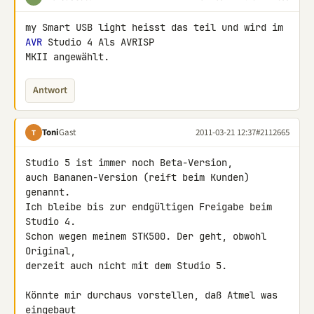
my Smart USB light heisst das teil und wird im 
AVR
 Studio 4 Als AVRISP 

MKII angewählt.
Antwort
Toni
Gast
2011-03-21 12:37
#2112665
T
Studio 5 ist immer noch Beta-Version,

auch Bananen-Version (reift beim Kunden) 
genannt.

Ich bleibe bis zur endgültigen Freigabe beim 
Studio 4.

Schon wegen meinem STK500. Der geht, obwohl 
Original,

derzeit auch nicht mit dem Studio 5.

Könnte mir durchaus vorstellen, daß Atmel was 
eingebaut
