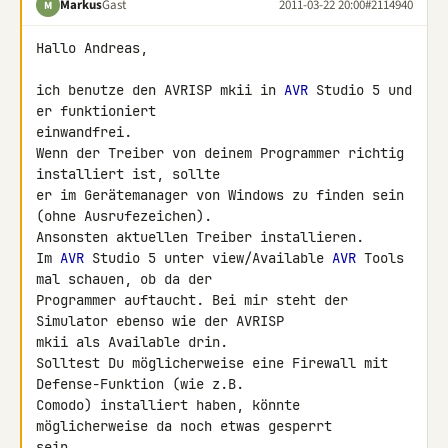
Markus
Gast
2011-03-22 20:00
#2114940
M
Hallo Andreas,

ich benutze den AVRISP mkii in 
AVR
 Studio 5 und 
er funktioniert 

einwandfrei.

Wenn der Treiber von deinem Programmer richtig 
installiert ist, sollte 

er im Gerätemanager von Windows zu finden sein 
(ohne Ausrufezeichen).

Ansonsten aktuellen Treiber installieren.

Im 
AVR
 Studio 5 unter view/Available 
AVR
 Tools 
mal schauen, ob da der 

Programmer auftaucht. Bei mir steht der 
Simulator ebenso wie der AVRISP 

mkii als Available drin.

Solltest Du möglicherweise eine Firewall mit 
Defense-Funktion (wie z.B. 

Comodo) installiert haben, könnte 
möglicherweise da noch etwas gesperrt 

sein.
