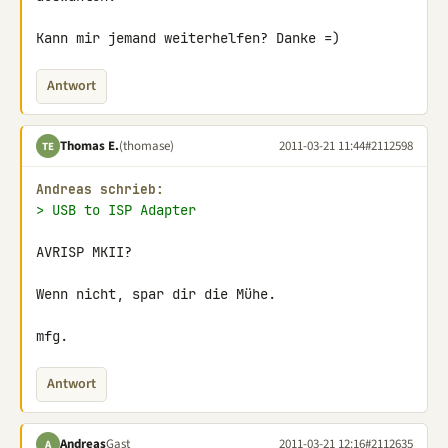
Kann mir jemand weiterhelfen? Danke =)
Antwort
Thomas E.
(thomase)
2011-03-21 11:44
#2112598
TE
Andreas schrieb:
> USB to ISP Adapter
AVRISP MKII?

Wenn nicht, spar dir die Mühe.

mfg.
Antwort
Andreas
Gast
2011-03-21 12:16
#2112635
A