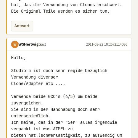
hat, das die Verwendung von Clones erschwert.

Die Original Teile werden es sicher tun.
Antwort
WSHertwig
Gast
2011-03-22 10:26
#2114036
W
Hallo,

Studio 5 ist doch sehr regide bezüglich 
Verwendung diverser 

Clone/Adapter etc ....

Verwende beide GCC's (4/5) um beide 
zuvergeichen.

Sie sind in der Handhabung doch sehr 
unterschiedlich.

Ich meine, das in der "5er" alles irgendwie 
verpackt ist was ATMEL zu 

bieten hat.(schwerlastigkeit, zu aufwendig um 