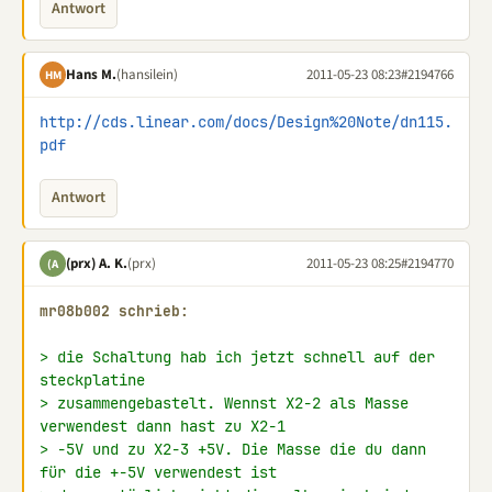
Antwort
Hans M.
(hansilein)
2011-05-23 08:23
#2194766
HM
http://cds.linear.com/docs/Design%20Note/dn115.
pdf
Antwort
(prx) A. K.
(prx)
2011-05-23 08:25
#2194770
(A
mr08b002 schrieb:
> die Schaltung hab ich jetzt schnell auf der 
steckplatine
> zusammengebastelt. Wennst X2-2 als Masse 
verwendest dann hast zu X2-1
> -5V und zu X2-3 +5V. Die Masse die du dann 
für die +-5V verwendest ist