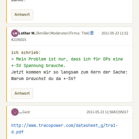
Antwort
Lothar M.
(lkmiller)
Moderator
(Firma: Titel)
2011-05-23 11:52
LM
#2195015
ich schrieb:
> Mein Problem ist nur, dass ich für OPs eine 
+-5V Spannung brauche.
Jetzt kommen wir so langsam zum Kern der Sache:

Warum 
brauchst
 du da +-5V?
Antwort
...
Gast
2011-05-23 11:56
#2195017
.
http://www.tracopower.com/datasheet_g/tra1-
d.pdf