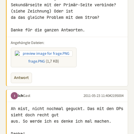
Sekundärseite mit der Primär-Seite verbinde? 
(siehe Zeichnung) Oder ist 

da das gleiche Problem mit dem Strom?

Danke für die ganzen Antworten.
Angehängte Dateien:
(1,7 KB)
frage.PNG
Antwort
ich
Gast
2011-05-23 11:40
#2195004
I
Ah mist, nicht nochmal geguckt. Das mit den OPs 
sieht doch recht gut 

aus. So werde ich es denke ich mal machen.

Danke!