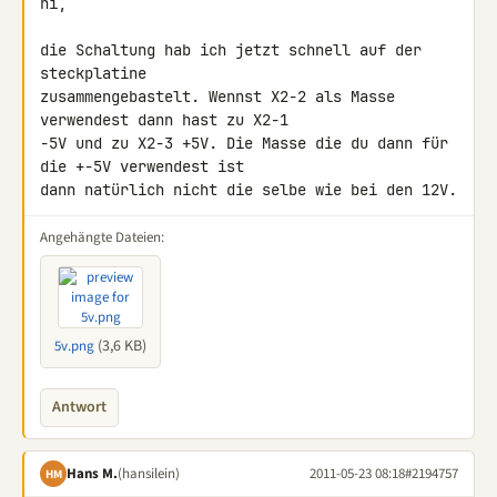
hi,

die Schaltung hab ich jetzt schnell auf der 
steckplatine 

zusammengebastelt. Wennst X2-2 als Masse 
verwendest dann hast zu X2-1 

-5V und zu X2-3 +5V. Die Masse die du dann für 
die +-5V verwendest ist 

dann natürlich nicht die selbe wie bei den 12V.
Angehängte Dateien:
(3,6 KB)
5v.png
Antwort
Hans M.
(hansilein)
2011-05-23 08:18
#2194757
HM