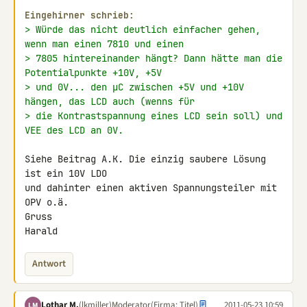
Eingehirner schrieb:
> Würde das nicht deutlich einfacher gehen, 
wenn man einen 7810 und einen
> 7805 hintereinander hängt? Dann hätte man die 
Potentialpunkte +10V, +5V
> und 0V... den µC zwischen +5V und +10V 
hängen, das LCD auch (wenns für
> die Kontrastspannung eines LCD sein soll) und 
VEE des LCD an 0V.
Siehe Beitrag A.K. Die einzig saubere Lösung 
ist ein 10V LDO

und dahinter einen aktiven Spannungsteiler mit 
OPV o.ä.

Gruss

Harald
Antwort
Lothar M.
(lkmiller)
Moderator
(Firma: Titel)
2011-05-23 10:59
LM