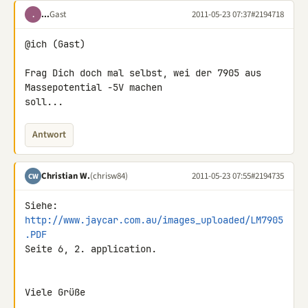
...
Gast
2011-05-23 07:37
#2194718
.
@ich (Gast)

Frag Dich doch mal selbst, wei der 7905 aus 
Massepotential -5V machen 

soll...
Antwort
Christian W.
(chrisw84)
2011-05-23 07:55
#2194735
CW
Siehe: 
http://www.jaycar.com.au/images_uploaded/LM7905
.PDF
Seite 6, 2. application.

Viele Grüße