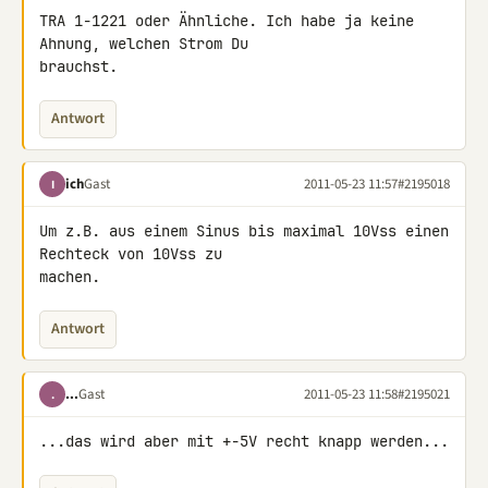
TRA 1-1221 oder Ähnliche. Ich habe ja keine 
Ahnung, welchen Strom Du 

brauchst.
Antwort
ich
Gast
2011-05-23 11:57
#2195018
I
Um z.B. aus einem Sinus bis maximal 10Vss einen 
Rechteck von 10Vss zu 

machen.
Antwort
...
Gast
2011-05-23 11:58
#2195021
.
...das wird aber mit +-5V recht knapp werden...