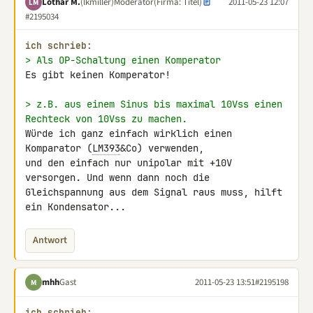
Lothar M.
(lkmiller)
Moderator
(Firma: Titel)
2011-05-23 12:07
LM
#2195034
ich schrieb:
> Als OP-Schaltung einen Komperator
Es gibt keinen Komperator!

> z.B. aus einem Sinus bis maximal 10Vss einen 
Rechteck von 10Vss zu machen.
Würde ich ganz einfach wirklich einen 
Komparator (
LM393
&Co) verwenden, 

und den einfach nur unipolar mit +10V 
versorgen. Und wenn dann noch die 

Gleichspannung aus dem Signal raus muss, hilft 
ein Kondensator...
Antwort
mhh
Gast
2011-05-23 13:51
#2195198
M
ich schrieb: