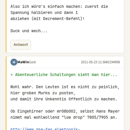
Also ich würd's einfach machen: zuerst die 
Spannung halbieren und dann 1 

abziehen (mit Decrement-Befehl)!

Duck und wech...
Antwort
MaWin
Gast
2011-05-23 11:36
#2194998
M
> Abenteuerliche Schaltungen sieht man hier...
Wohl wahr. Den Leuten ist es nicht zu peinlich,

hier groben Murks zu posten,

und damit ihre Unkenntis öffentlich zu machen.

Ob Eingehirner oder mr08b002, selbst Hans Mayer

nimmt mal wohlwollend "low drop" 7805/7905 an.

http://www.dse-faq.elektronik-