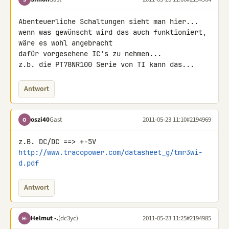
Abenteuerliche Schaltungen sieht man hier...

wenn was gewünscht wird das auch funktioniert, 
wäre es wohl angebracht 

dafür vorgesehene IC's zu nehmen...

z.b. die PT78NR100 Serie von TI kann das...
Antwort
oszi40
Gast
2011-05-23 11:10
#2194969
O
http://www.tracopower.com/datasheet_g/tmr3wi-
d.pdf
Antwort
Helmut -.
(dc3yc)
2011-05-23 11:25
#2194985
H-