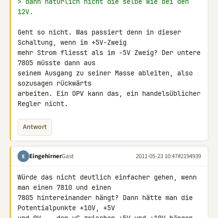
> dann natürlich nicht die selbe wie bei den 
12V.
Geht so nicht. Was passiert denn in dieser 
Schaltung, wenn im +5V-Zweig 

mehr Strom fliesst als im -5V Zweig? Der untere 
7805 müsste dann aus 

seinem Ausgang zu seiner Masse ableiten, also 
sozusagen rückwärts 

arbeiten. Ein OPV kann das, ein handelsüblicher 
Regler nicht.
Antwort
Eingehirner
Gast
2011-05-23 10:47
#2194939
E
Würde das nicht deutlich einfacher gehen, wenn 
man einen 7810 und einen 

7805 hintereinander hängt? Dann hätte man die 
Potentialpunkte +10V, +5V 
