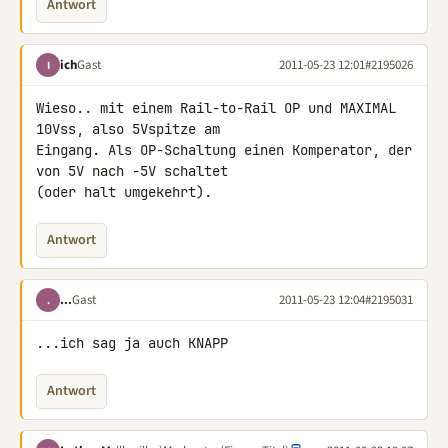
Antwort
ich
Gast
2011-05-23 12:01
#2195026
I
Wieso.. mit einem Rail-to-Rail OP und MAXIMAL 
10Vss, also 5Vspitze am 

Eingang. Als OP-Schaltung einen Komperator, der 
von 5V nach -5V schaltet 

(oder halt umgekehrt).
Antwort
...
Gast
2011-05-23 12:04
#2195031
.
...ich sag ja auch KNAPP
Antwort