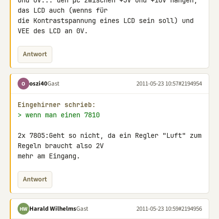
und 0V... den µC zwischen +5V und +10V hängen, 
das LCD auch (wenns für 

die Kontrastspannung eines LCD sein soll) und 
VEE des LCD an 0V.
Antwort
oszi40
Gast
2011-05-23 10:57
#2194954
O
Eingehirner schrieb:
> wenn man einen 7810
2x 7805:Geht so nicht, da ein Regler "Luft" zum 
Regeln braucht also 2V 

mehr am Eingang.
Antwort
Harald Wilhelms
Gast
2011-05-23 10:59
#2194956
HW