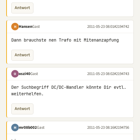
Antwort
Hansen
Gast
2011-05-23 08:01
#2194742
H
Dann brauchste nen Trafo mit Mitenanzapfung
Antwort
oszi40
Gast
2011-05-23 08:02
#2194743
O
Der Suchbegriff DC/DC-Wandler könnte Dir evtl. 
weiterhelfen.
Antwort
mr08b002
Gast
2011-05-23 08:16
#2194756
M