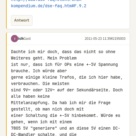
kompendium.de/dse-faq.htm#F.9.2
Antwort
ich
Gast
2011-05-23 11:39
#2195003
I
Dachte ich mir doch, dass das nicht so ohne 
Weiteres geht. Mein Problem 

ist nur, dass ich für OPs eine +-5V Spannung 
brauche. Ich würde aber 

gerne einige kleine Trafos, die ich hier habe, 
verbrauchen. Die meisten 

sind 9V~ oder 12V~ auf der Sekundärseite. Doch 
alle haben keine 

Mittelanzapfung. Da hab ich mir die Frage 
gestellt, ob man nich doch mit 

einer Schaltung die +-5V hinbekommt. Würde es 
gehen, wenn ich mit einem 

7805 5V "generiere" und an diese 5V einen DC-
DC-Wandler schalte, und die 
