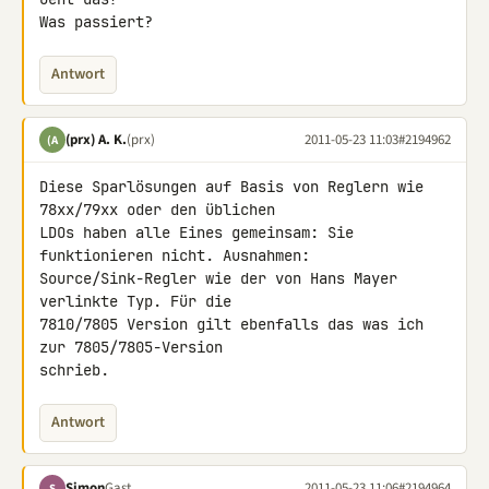
Was passiert?
Antwort
(prx) A. K.
(prx)
2011-05-23 11:03
#2194962
(A
Diese Sparlösungen auf Basis von Reglern wie 
78xx/79xx oder den üblichen 

LDOs haben alle Eines gemeinsam: Sie 
funktionieren nicht. Ausnahmen: 

Source/Sink-Regler wie der von Hans Mayer 
verlinkte Typ. Für die 

7810/7805 Version gilt ebenfalls das was ich 
zur 7805/7805-Version 

schrieb.
Antwort
Simon
Gast
2011-05-23 11:06
#2194964
S