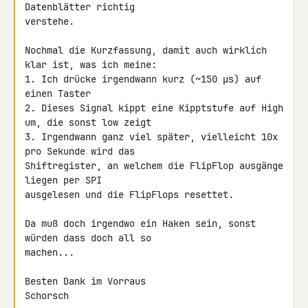
Datenblätter richtig 

verstehe.

Nochmal die Kurzfassung, damit auch wirklich 
klar ist, was ich meine:

1. Ich drücke irgendwann kurz (~150 µs) auf 
einen Taster

2. Dieses Signal kippt eine Kipptstufe auf High 
um, die sonst low zeigt

3. Irgendwann ganz viel später, vielleicht 10x 
pro Sekunde wird das 

Shiftregister, an welchem die FlipFlop ausgänge 
liegen per SPI 

ausgelesen und die FlipFlops resettet.

Da muß doch irgendwo ein Haken sein, sonst 
würden dass doch all so 

machen...

Besten Dank im Vorraus

Schorsch