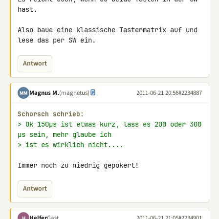
hast.

Also baue eine klassische Tastenmatrix auf und 
lese das per SW ein.
Antwort
Magnus M.
(magnetus)
2011-06-21 20:56
#2234887
MM
Schorsch schrieb:
> Ok 150µs ist etwas kurz, lass es 200 oder 300 
µs sein, mehr glaube ich
> ist es wirklich nicht....
Immer noch zu niedrig gepokert!
Antwort
Helfer
Gast
2011-06-21 21:05
#2234901
H