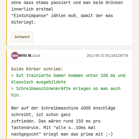
ohne dass etwas passiert und man beim Drücken 
innerlich erstmal 

"EinSchimpanse" zählen muß, damit der was 
mitkriegt.
Antwort
Willi W.
Gast
2011-06-23 09:21
#2236776
WW
Guido Körber schrieb:
> Gut trainierte Gamer kommen unter 100 ms und 
klassisch ausgebildete
> Schreibmaschinenkräfte kriegen so was auch 
hin.
Wer auf der Schreibmaschine 4000 Anschläge 
schreibt, ist schon ganz 

zufrieden. Das wären rund 150 ms pro 
Tastendruck. Mit "alle 4..10ms mal 

nachgeguckt" kriegt man das prima mit ;-)