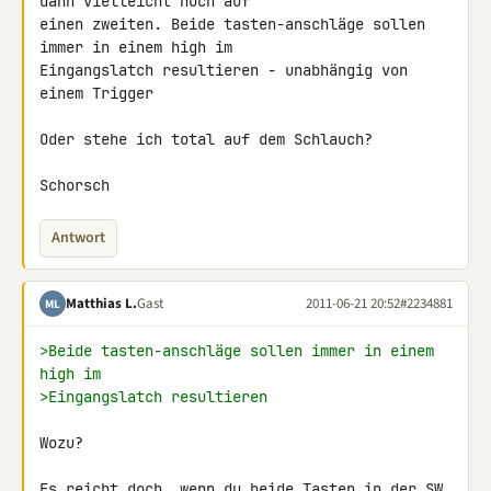
dann vielleicht noch auf 

einen zweiten. Beide tasten-anschläge sollen 
immer in einem high im 

Eingangslatch resultieren - unabhängig von 
einem Trigger

Oder stehe ich total auf dem Schlauch?

Schorsch
Antwort
Matthias L.
Gast
2011-06-21 20:52
#2234881
ML
>Beide tasten-anschläge sollen immer in einem 
high im
>Eingangslatch resultieren
Wozu?

Es reicht doch, wenn du beide Tasten in der SW 