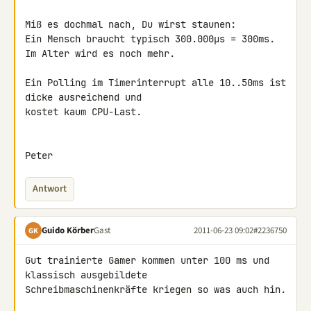
Miß es dochmal nach, Du wirst staunen:

Ein Mensch braucht typisch 300.000µs = 300ms.

Im Alter wird es noch mehr.

Ein Polling im Timerinterrupt alle 10..50ms ist 
dicke ausreichend und 

kostet kaum CPU-Last.

Peter
Antwort
Guido Körber
Gast
2011-06-23 09:02
#2236750
GK
Gut trainierte Gamer kommen unter 100 ms und 
klassisch ausgebildete 

Schreibmaschinenkräfte kriegen so was auch hin.
