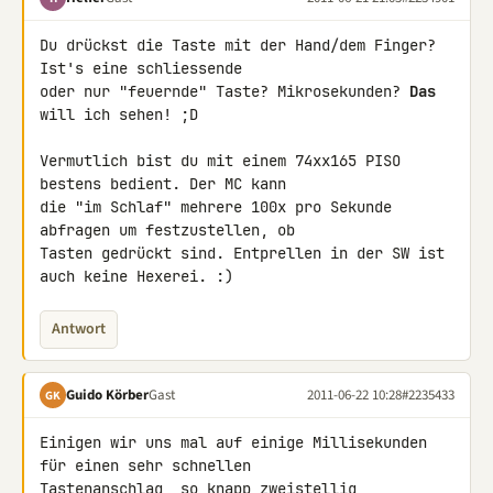
Du drückst die Taste mit der Hand/dem Finger? 
Ist's eine schliessende 

oder nur "feuernde" Taste? Mikrosekunden? 
Das
will ich sehen! ;D

Vermutlich bist du mit einem 74xx165 PISO 
bestens bedient. Der MC kann 

die "im Schlaf" mehrere 100x pro Sekunde 
abfragen um festzustellen, ob 

Tasten gedrückt sind. Entprellen in der SW ist 
auch keine Hexerei. :)
Antwort
Guido Körber
Gast
2011-06-22 10:28
#2235433
GK
Einigen wir uns mal auf einige Millisekunden 
für einen sehr schnellen 

Tastenanschlag, so knapp zweistellig 