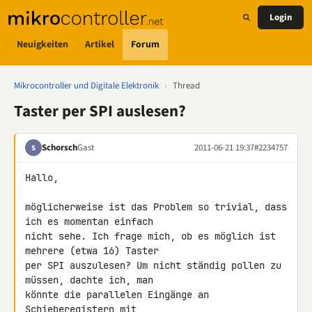
Login
Neuigkeiten
Artikel
Forum
Mikrocontroller und Digitale Elektronik
›
Thread
Taster per SPI auslesen?
Schorsch
Gast
2011-06-21 19:37
#2234757
S
Hallo,

möglicherweise ist das Problem so trivial, dass 
ich es momentan einfach 

nicht sehe. Ich frage mich, ob es möglich ist 
mehrere (etwa 16) Taster 

per SPI auszulesen? Um nicht ständig pollen zu 
müssen, dachte ich, man 

könnte die parallelen Eingänge an 
Schieberegistern mit 
