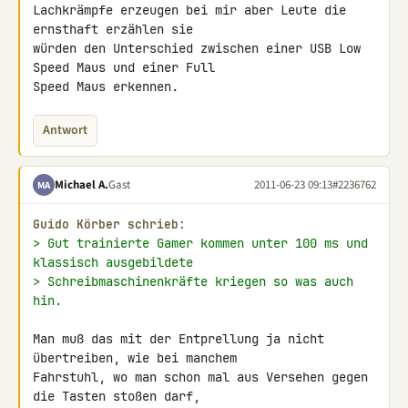
Lachkrämpfe erzeugen bei mir aber Leute die 
ernsthaft erzählen sie 

würden den Unterschied zwischen einer USB Low 
Speed Maus und einer Full 

Speed Maus erkennen.
Antwort
Michael A.
Gast
2011-06-23 09:13
#2236762
MA
Guido Körber schrieb:
> Gut trainierte Gamer kommen unter 100 ms und 
klassisch ausgebildete
> Schreibmaschinenkräfte kriegen so was auch 
hin.
Man muß das mit der Entprellung ja nicht 
übertreiben, wie bei manchem 

Fahrstuhl, wo man schon mal aus Versehen gegen 
die Tasten stoßen darf, 
