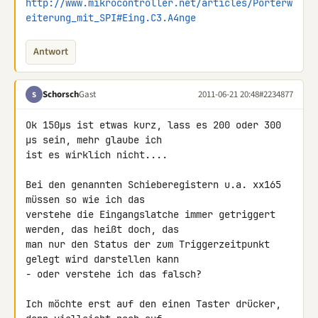
http://www.mikrocontroller.net/articles/Porterw
eiterung_mit_SPI#Eing.C3.A4nge
Antwort
Schorsch
Gast
2011-06-21 20:48
#2234877
S
Ok 150µs ist etwas kurz, lass es 200 oder 300 
µs sein, mehr glaube ich 

ist es wirklich nicht....

Bei den genannten Schieberegistern u.a. xx165 
müssen so wie ich das 

verstehe die Eingangslatche immer getriggert 
werden, das heißt doch, das 

man nur den Status der zum Triggerzeitpunkt 
gelegt wird darstellen kann 

- oder verstehe ich das falsch?

Ich möchte erst auf den einen Taster drücker, 