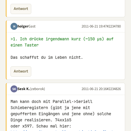
Antwort
holger
Gast
2011-06-21 19:47
#2234780
H
>1. Ich drücke irgendwann kurz (~150 µs) auf 
einen Taster
Das schaffst du im Leben nicht.
Antwort
Sesk K.
(zeborok)
2011-06-21 20:16
#2234826
SK
Man kann doch mit Parallel->Seriell 
Schieberegistern (gibt ja jene mit 

gepufferten Eingängen und jene ohne) solche 
Dinge realisieren. 74xx165 
