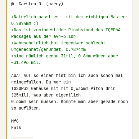
@  Carsten G. (carry)

>Natürlich passt es - mit dem richtigen Raster: 
0.7874mm :)
>Das ist zumindest der Pinabstand des TQFP64 
Packages aus der avr-6.lbr.
>Wahrscheinlich hat irgendwer schlecht 
umgerechnet/gerundet. 0.7874mm
>sind nämlich genau 31mil, 0.8mm wären aber 
~31.496 mil.
AUA! Auf so einen Mist bin ich auch schon mal 
reingefallen. Da war ein 

TSSOP32 Gehäuse mit mit 0,635mm Pitch drin 
(25mil), was aber eigentlich 

0.65mm sein müssen. Konnte man aber gerade noch 
so auflöten.

MfG

Falk