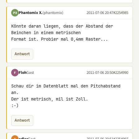
Phantomix X.
(phantomix)
2011-07-06 20:47
#2254985
PX
Könnte daran liegen, dass der Abstand der 
Beinchen in einem metrischen 

Format ist. Probier mal 0,4mm Raster...
Antwort
Floh
Gast
2011-07-06 20:50
#2254990
F
Schau dir im Datenblatt mal den Pitchabstand 
an.

Der ist metrisch, mil ist Zoll.

:-)
Antwort
adler
Gast
2011-07-06 20:51
#2254997