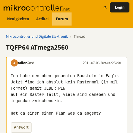
Login
Neuigkeiten
Artikel
Forum
Mikrocontroller und Digitale Elektronik
›
Thread
TQFP64 ATmega2560
adler
Gast
2011-07-06 20:44
#2254981
A
Ich habe den oben genannten Baustein im Eagle.

Jetzt find ich absolut kein Rastermal (im mil 
Format) damit JEDER PIN 

auf ein Raster fällt, viele sind daneben und 
irgendwo zwischendrin.

Hat da einer einen Plan was da abgeht?
Antwort