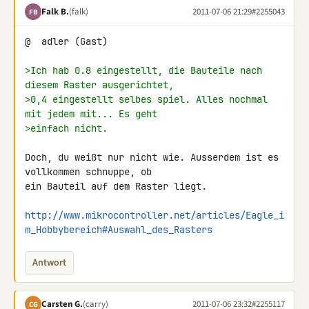
Falk B.
(falk)
2011-07-06 21:29
#2255043
FB
@  adler (Gast)

>Ich hab 0.8 eingestellt, die Bauteile nach 
diesem Raster ausgerichtet,
>0,4 eingestellt selbes spiel. Alles nochmal 
mit jedem mit... Es geht
>einfach nicht.
Doch, du weißt nur nicht wie. Ausserdem ist es 
vollkommen schnuppe, ob 

ein Bauteil auf dem Raster liegt.

http://www.mikrocontroller.net/articles/Eagle_i
m_Hobbybereich#Auswahl_des_Rasters
Antwort
Carsten G.
(carry)
2011-07-06 23:32
#2255117
CG