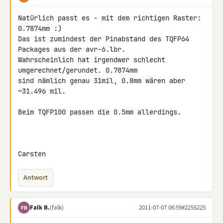
Natürlich passt es - mit dem richtigen Raster: 
0.7874mm :)

Das ist zumindest der Pinabstand des TQFP64 
Packages aus der avr-6.lbr. 

Wahrscheinlich hat irgendwer schlecht 
umgerechnet/gerundet. 0.7874mm 

sind nämlich genau 31mil, 0.8mm wären aber 
~31.496 mil.

Beim TQFP100 passen die 0.5mm allerdings.

Carsten
Antwort
Falk B.
(falk)
2011-07-07 06:59
#2255225
FB