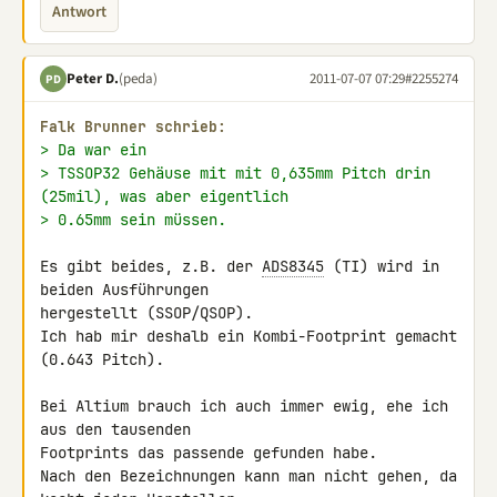
Antwort
Peter D.
(peda)
2011-07-07 07:29
#2255274
PD
Falk Brunner schrieb:
> Da war ein
> TSSOP32 Gehäuse mit mit 0,635mm Pitch drin 
(25mil), was aber eigentlich
> 0.65mm sein müssen.
Es gibt beides, z.B. der 
ADS8345
 (TI) wird in 
beiden Ausführungen 

hergestellt (SSOP/QSOP).

Ich hab mir deshalb ein Kombi-Footprint gemacht 
(0.643 Pitch).

Bei Altium brauch ich auch immer ewig, ehe ich 
aus den tausenden 

Footprints das passende gefunden habe.

Nach den Bezeichnungen kann man nicht gehen, da 