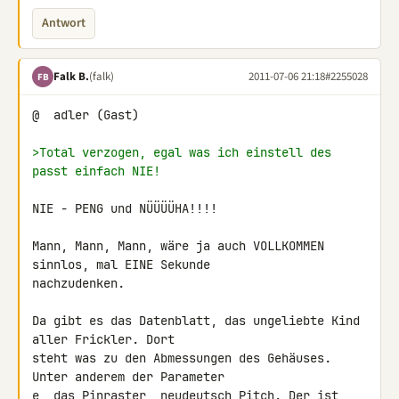
Antwort
Falk B.
(falk)
2011-07-06 21:18
#2255028
FB
@  adler (Gast)

>Total verzogen, egal was ich einstell des 
passt einfach NIE!
NIE - PENG und NÜÜÜÜHA!!!!

Mann, Mann, Mann, wäre ja auch VOLLKOMMEN 
sinnlos, mal EINE Sekunde 

nachzudenken.

Da gibt es das Datenblatt, das ungeliebte Kind 
aller Frickler. Dort 

steht was zu den Abmessungen des Gehäuses. 
Unter anderem der Parameter 

e, das Pinraster, neudeutsch Pitch. Der ist 