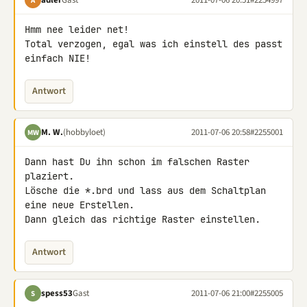
A
Hmm nee leider net!

Total verzogen, egal was ich einstell des passt 
einfach NIE!
Antwort
M. W.
(hobbyloet)
2011-07-06 20:58
#2255001
MW
Dann hast Du ihn schon im falschen Raster 
plaziert.

Lösche die *.brd und lass aus dem Schaltplan 
eine neue Erstellen.

Dann gleich das richtige Raster einstellen.
Antwort
spess53
Gast
2011-07-06 21:00
#2255005
S