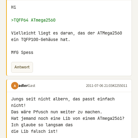
Hi

>TQFP64 ATmega2560
Vielleicht liegt es daran, das der ATMega2560 
ein TQFP100-Gehäuse hat.

MfG Spess
Antwort
adler
Gast
2011-07-06 21:03
#2255011
A
Jungs seit nicht albern, das passt einfach 
nicht!

Das wäre Pfusch nun weiter zu machen.

Hat jemand noch eine Lib von einem ATmega2561? 
Ich glaube so langsam das 

die Lib falsch ist!