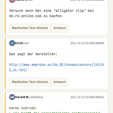
Versuch doch mal eine "alligator clip" bei 
de.rs-online.com zu kaufen.
Markierten Text zitieren
Antwort
Erich
Gast
2011-10-13 15:30
#2380505
E
Das sagt der Hersteller:

http://www.amprobe.eu/de_DE/showaccessory/145/K
S_4L-Set/
Markierten Text zitieren
Antwort
Harald W.
(wilhelms)
2011-10-13 15:42
#2380523
HW
hermy schrieb: