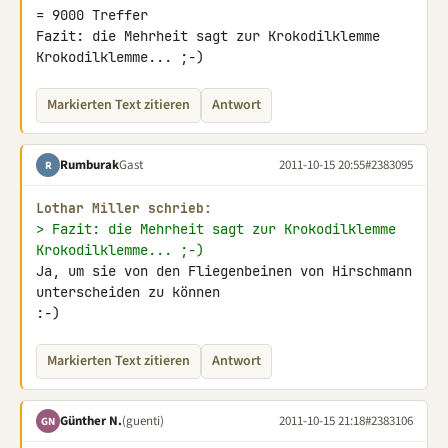
= 9000 Treffer

Fazit: die Mehrheit sagt zur Krokodilklemme 
Krokodilklemme... ;-)
Markierten Text zitieren
Antwort
Rumburak
Gast
2011-10-15 20:55
#2383095
R
Lothar Miller schrieb:
> Fazit: die Mehrheit sagt zur Krokodilklemme 
Krokodilklemme... ;-)
Ja, um sie von den Fliegenbeinen von Hirschmann 
unterscheiden zu können 

:-)
Markierten Text zitieren
Antwort
Günther N.
(guenti)
2011-10-15 21:18
#2383106
GN