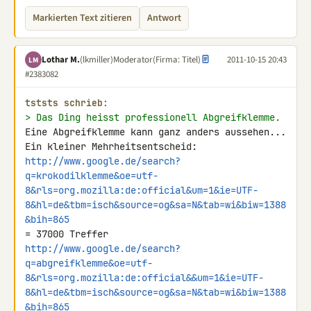
Markierten Text zitieren
Antwort
Lothar M.
(lkmiller)
Moderator
(Firma: Titel)
2011-10-15 20:43
LM
#2383082
tststs schrieb:
> Das Ding heisst professionell Abgreifklemme.
Eine Abgreifklemme kann ganz anders aussehen...

http://www.google.de/search?
q=krokodilklemme&oe=utf-
8&rls=org.mozilla:de:official&um=1&ie=UTF-
8&hl=de&tbm=isch&source=og&sa=N&tab=wi&biw=1388
&bih=865
http://www.google.de/search?
q=abgreifklemme&oe=utf-
8&rls=org.mozilla:de:official&&um=1&ie=UTF-
8&hl=de&tbm=isch&source=og&sa=N&tab=wi&biw=1388
&bih=865