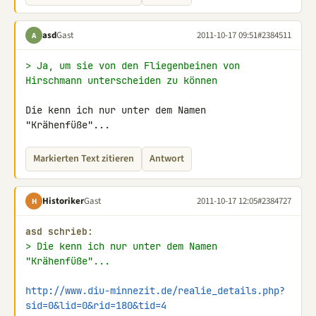
asd
Gast
2011-10-17 09:51
#2384511
A
> Ja, um sie von den Fliegenbeinen von 
Hirschmann unterscheiden zu können
Die kenn ich nur unter dem Namen 
"Krähenfüße"...
Markierten Text zitieren
Antwort
Historiker
Gast
2011-10-17 12:05
#2384727
H
asd schrieb:
> Die kenn ich nur unter dem Namen 
"Krähenfüße"...
http://www.diu-minnezit.de/realie_details.php?
sid=0&lid=0&rid=180&tid=4