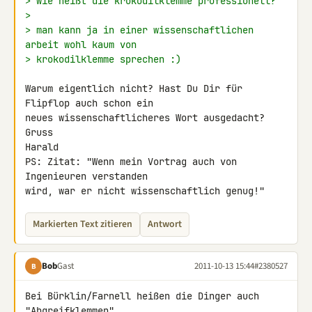
> wie heißt die krokodilklemme professionell?
>
> man kann ja in einer wissenschaftlichen 
arbeit wohl kaum von
> krokodilklemme sprechen :)
Warum eigentlich nicht? Hast Du Dir für 
Flipflop auch schon ein

neues wissenschaftlicheres Wort ausgedacht?

Gruss

Harald

PS: Zitat: "Wenn mein Vortrag auch von 
Ingenieuren verstanden

wird, war er nicht wissenschaftlich genug!"
Markierten Text zitieren
Antwort
Bob
Gast
2011-10-13 15:44
#2380527
B
Bei Bürklin/Farnell heißen die Dinger auch 
"Abgreifklemmen".
