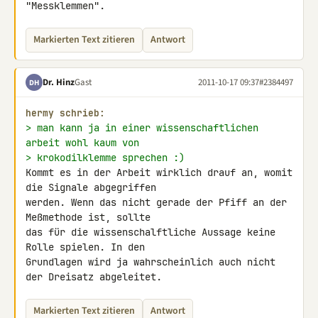
"Messklemmen".
Markierten Text zitieren
Antwort
Dr. Hinz
Gast
2011-10-17 09:37
#2384497
DH
hermy schrieb:
> man kann ja in einer wissenschaftlichen 
arbeit wohl kaum von
> krokodilklemme sprechen :)
Kommt es in der Arbeit wirklich drauf an, womit 
die Signale abgegriffen 

werden. Wenn das nicht gerade der Pfiff an der 
Meßmethode ist, sollte 

das für die wissenschalftliche Aussage keine 
Rolle spielen. In den 

Grundlagen wird ja wahrscheinlich auch nicht 
der Dreisatz abgeleitet.
Markierten Text zitieren
Antwort