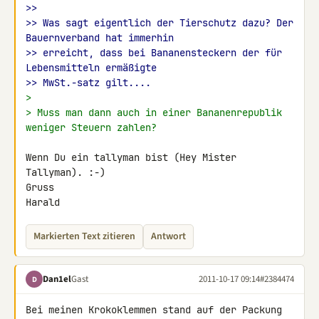
>>
>> Was sagt eigentlich der Tierschutz dazu? Der 
Bauernverband hat immerhin
>> erreicht, dass bei Bananensteckern der für 
Lebensmitteln ermäßigte
>> MwSt.-satz gilt....
>
> Muss man dann auch in einer Bananenrepublik 
weniger Steuern zahlen?
Wenn Du ein tallyman bist (Hey Mister 
Tallyman). :-)

Gruss

Harald
Markierten Text zitieren
Antwort
Dan1el
Gast
2011-10-17 09:14
#2384474
D
Bei meinen Krokoklemmen stand auf der Packung 