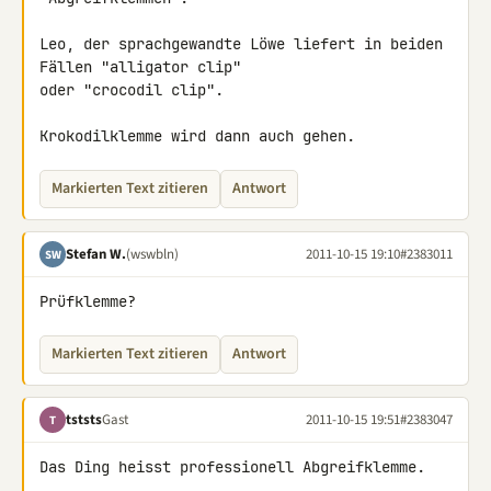
Leo, der sprachgewandte Löwe liefert in beiden 
Fällen "alligator clip"

oder "crocodil clip".

Krokodilklemme wird dann auch gehen.
Markierten Text zitieren
Antwort
Stefan W.
(wswbln)
2011-10-15 19:10
#2383011
SW
Prüfklemme?
Markierten Text zitieren
Antwort
tststs
Gast
2011-10-15 19:51
#2383047
T
Das Ding heisst professionell Abgreifklemme.