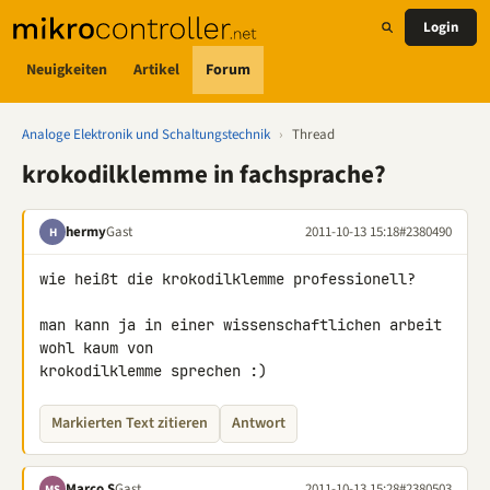
Login
Neuigkeiten
Artikel
Forum
Analoge Elektronik und Schaltungstechnik
›
Thread
krokodilklemme in fachsprache?
hermy
Gast
2011-10-13 15:18
#2380490
H
wie heißt die krokodilklemme professionell?

man kann ja in einer wissenschaftlichen arbeit 
wohl kaum von 

krokodilklemme sprechen :)
Markierten Text zitieren
Antwort
Marco S
Gast
2011-10-13 15:28
#2380503
MS