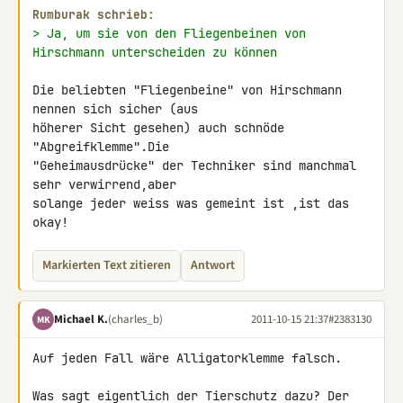
Rumburak schrieb:
> Ja, um sie von den Fliegenbeinen von 
Hirschmann unterscheiden zu können
Die beliebten "Fliegenbeine" von Hirschmann 
nennen sich sicher (aus 

höherer Sicht gesehen) auch schnöde 
"Abgreifklemme".Die 

"Geheimausdrücke" der Techniker sind manchmal 
sehr verwirrend,aber 

solange jeder weiss was gemeint ist ,ist das 
okay!
Markierten Text zitieren
Antwort
Michael K.
(charles_b)
2011-10-15 21:37
#2383130
MK
Auf jeden Fall wäre Alligatorklemme falsch.

Was sagt eigentlich der Tierschutz dazu? Der 