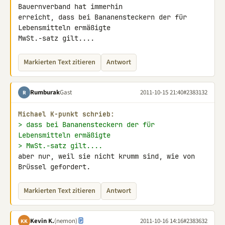
Bauernverband hat immerhin 

erreicht, dass bei Bananensteckern der für 
Lebensmitteln ermäßigte 

MwSt.-satz gilt....
Markierten Text zitieren
Antwort
Rumburak
Gast
2011-10-15 21:40
#2383132
R
Michael K-punkt schrieb:
> dass bei Bananensteckern der für 
Lebensmitteln ermäßigte
> MwSt.-satz gilt....
aber nur, weil sie nicht krumm sind, wie von 
Brüssel gefordert.
Markierten Text zitieren
Antwort
Kevin K.
(nemon)
2011-10-16 14:16
#2383632
KK