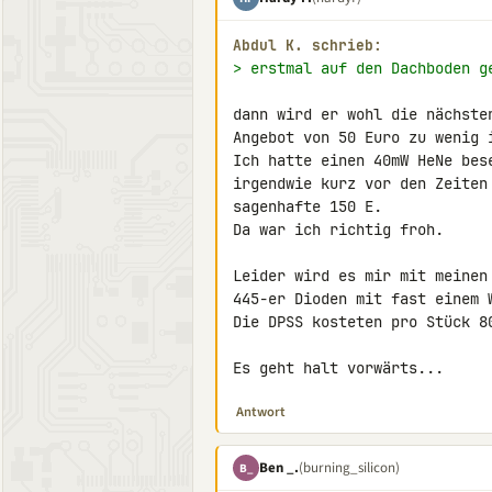
Abdul K. schrieb:
> erstmal auf den Dachboden g
dann wird er wohl die nächste
Angebot von 50 Euro zu wenig i
Ich hatte einen 40mW HeNe bes
irgendwie kurz vor den Zeiten
sagenhafte 150 E.

Da war ich richtig froh.

Leider wird es mir mit meinen
445-er Dioden mit fast einem 
Die DPSS kosteten pro Stück 80
Es geht halt vorwärts...
Antwort
Ben _.
(burning_silicon)
B_