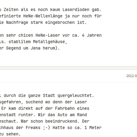
u Zeiten als es noch kaum Laserdioden gab. 

efinierte HeNe-Wellenlänge ja nur noch für 

ie Nachfrage stark eingebrochen ist.

en sehr chicen HeNe-Laser vor ca. 4 Jahren 

s. stablilem Metallgehäuse, 

er Gegend um Jena herum).
2012-0
l durch die ganze Stadt quergeleuchtet. 

sgefahren, suchend wo denn der Laser 

 Er kam direkt auf der Fahrbahn eines 

enstadt runter. Wir das Auto am Rand 

eschaut. War schon beeindruckend. Der 

chhaus der Freaks ;-) Hatte so ca. 1 Meter 

u sehen.
