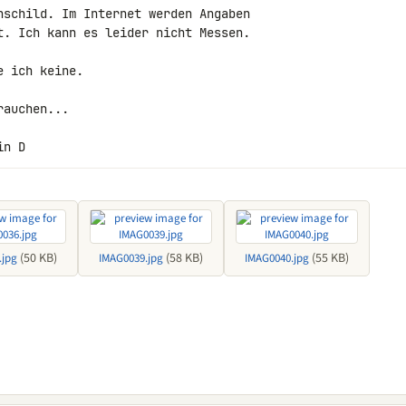
nschild. Im Internet werden Angaben 

t. Ich kann es leider nicht Messen.

 ich keine.

auchen...

in D
(50 KB)
(58 KB)
(55 KB)
.jpg
IMAG0039.jpg
IMAG0040.jpg