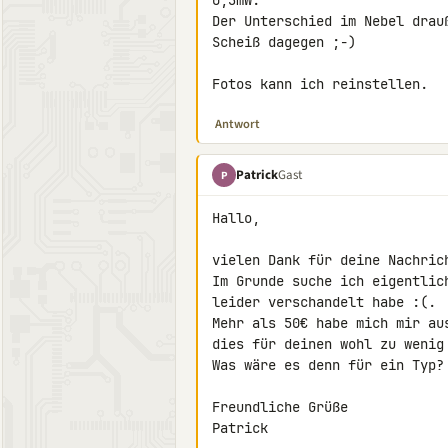
0,3mW.

Der Unterschied im Nebel drau
Scheiß dagegen ;-)

Fotos kann ich reinstellen.
Antwort
Patrick
Gast
P
Hallo,

vielen Dank für deine Nachrich
Im Grunde suche ich eigentlic
leider verschandelt habe :(.

Mehr als 50€ habe mich mir au
dies für deinen wohl zu wenig 
Was wäre es denn für ein Typ?
Freundliche Grüße

Patrick