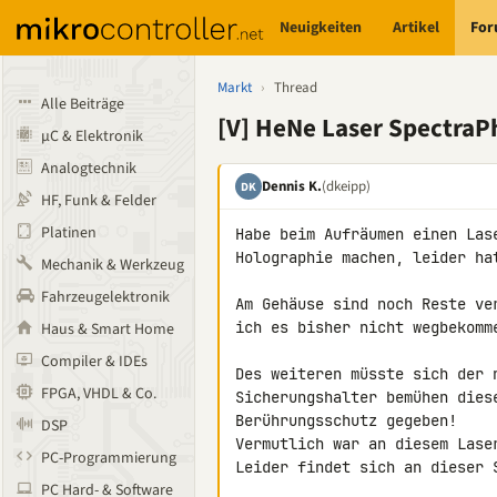
Neuigkeiten
Artikel
Fo
Markt
›
Thread
Alle Beiträge
[V] HeNe Laser SpectraP
µC & Elektronik
Analogtechnik
Dennis K.
(dkeipp)
DK
HF, Funk & Felder
Platinen
Habe beim Aufräumen einen Las
Holographie machen, leider hat
Mechanik & Werkzeug
Fahrzeugelektronik
Am Gehäuse sind noch Reste ve
ich es bisher nicht wegbekomm
Haus & Smart Home
Compiler & IDEs
Des weiteren müsste sich der n
FPGA, VHDL & Co.
Sicherungshalter bemühen dies
Berührungsschutz gegeben!

DSP
Vermutlich war an diesem Lase
PC-Programmierung
Leider findet sich an dieser S
PC Hard- & Software