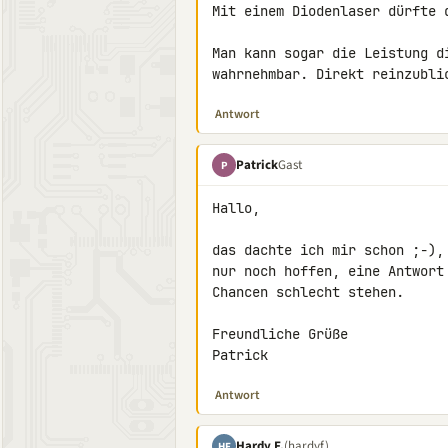
Mit einem Diodenlaser dürfte d
Man kann sogar die Leistung d
wahrnehmbar. Direkt reinzubli
Antwort
Patrick
Gast
P
Hallo,

das dachte ich mir schon ;-),
nur noch hoffen, eine Antwort
Chancen schlecht stehen.

Freundliche Grüße

Patrick
Antwort
Hardy F.
(hardyf)
HF