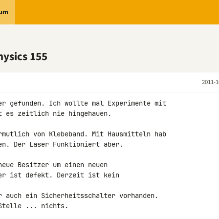
rum
hysics 155
2011-1
er gefunden. Ich wollte mal Experimente mit 

 es zeitlich nie hingehauen.

rmutlich von Klebeband. Mit Hausmitteln hab 

en. Der Laser Funktioniert aber.

eue Besitzer um einen neuen 

er ist defekt. Derzeit ist kein 

r auch ein Sicherheitsschalter vorhanden. 

telle ... nichts.
