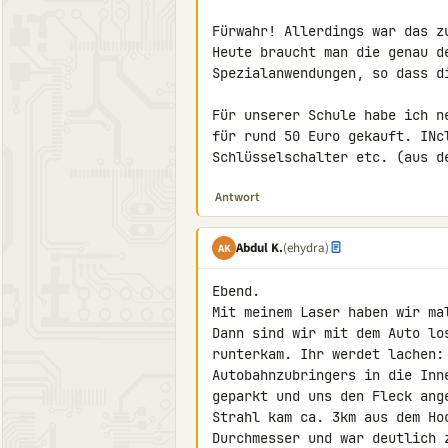
Fürwahr! Allerdings war das z
Heute braucht man die genau d
Spezialanwendungen, so dass d
Für unserer Schule habe ich n
für rund 50 Euro gekauft. INcl
Schlüsselschalter etc. (aus d
Antwort
Abdul K.
(ehydra)
AK
Ebend.

Mit meinem Laser haben wir ma
Dann sind wir mit dem Auto lo
runterkam. Ihr werdet lachen:
Autobahnzubringers in die Inn
geparkt und uns den Fleck ang
Strahl kam ca. 3km aus dem Ho
Durchmesser und war deutlich z