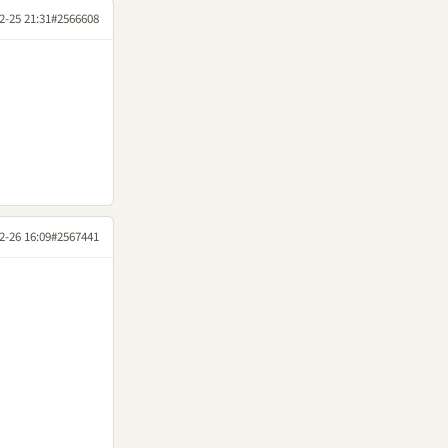
2-25 21:31
#2566608
2-26 16:09
#2567441