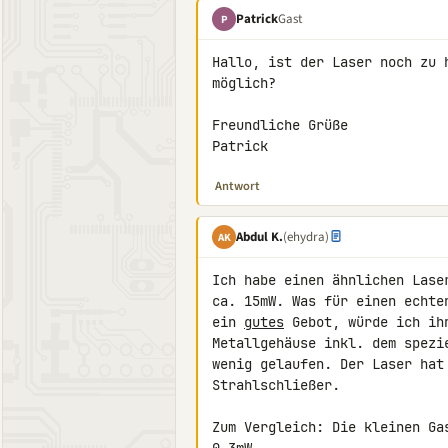
Patrick
Gast
P
Hallo, ist der Laser noch zu 
möglich?

Freundliche Grüße

Patrick
Antwort
Abdul K.
(ehydra)
AK
Ich habe einen ähnlichen Lase
ca. 15mW. Was für einen echte
ein 
gutes
 Gebot, würde ich ih
Metallgehäuse inkl. dem spezi
wenig gelaufen. Der Laser hat
Strahlschließer.

Zum Vergleich: Die kleinen Ga