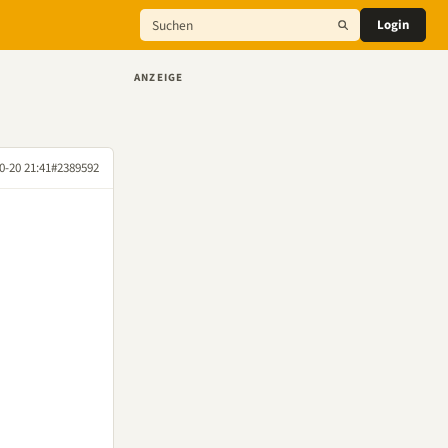
Login
ANZEIGE
0-20 21:41
#2389592