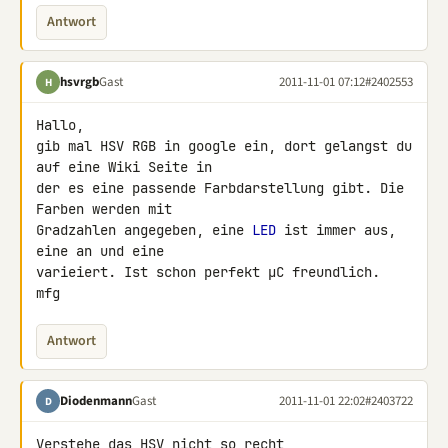
Antwort
hsvrgb
Gast
2011-11-01 07:12
#2402553
H
Hallo,

gib mal HSV RGB in google ein, dort gelangst du 
auf eine Wiki Seite in 

der es eine passende Farbdarstellung gibt. Die 
Farben werden mit 

Gradzahlen angegeben, eine 
LED
 ist immer aus, 
eine an und eine 

varieiert. Ist schon perfekt µC freundlich.

mfg
Antwort
Diodenmann
Gast
2011-11-01 22:02
#2403722
D
Verstehe das HSV nicht so recht,
