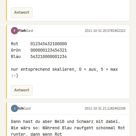
Antwort
Floh
Gast
2011-10-31 20:57
#2402322
F
Rot     012345432100000

Grün    000000123454321

Blau    543210000001234

nur entsprechend skalieren, 0 = aus, 5 = max 
:-)
Antwort
Ich
Gast
2011-10-31 21:12
#2402338
I
Dann hast du aber Weiß und Schwarz mit dabei.

Wie wärs so: Während Blau raufgeht schonmal Rot 
runter, dann wenn Rot 
