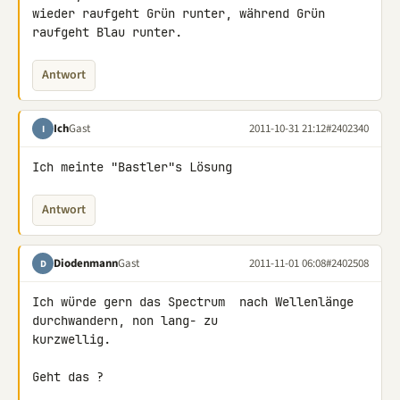
wieder raufgeht Grün runter, während Grün 
raufgeht Blau runter.
Antwort
Ich
Gast
2011-10-31 21:12
#2402340
I
Ich meinte "Bastler"s Lösung
Antwort
Diodenmann
Gast
2011-11-01 06:08
#2402508
D
Ich würde gern das Spectrum  nach Wellenlänge 
durchwandern, non lang- zu 

kurzwellig.

Geht das ?