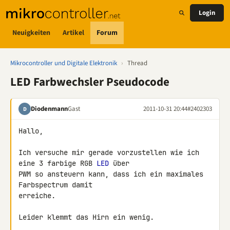
Login
Neuigkeiten
Artikel
Forum
Mikrocontroller und Digitale Elektronik
›
Thread
LED Farbwechsler Pseudocode
Diodenmann
Gast
2011-10-31 20:44
#2402303
D
Hallo,

Ich versuche mir gerade vorzustellen wie ich 
eine 3 farbige RGB 
LED
 über 

PWM so ansteuern kann, dass ich ein maximales 
Farbspectrum damit 

erreiche.

Leider klemmt das Hirn ein wenig.
