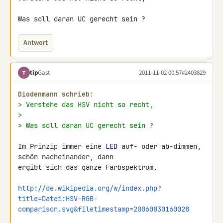
Was soll daran UC gerecht sein ?
Antwort
tip
Gast
2011-11-02 00:57
#2403829
T
Diodenmann schrieb:
> Verstehe das HSV nicht so recht,
>
> Was soll daran UC gerecht sein ?
Im Prinzip immer eine 
LED
 auf- oder ab-dimmen, 
schön nacheinander, dann 

ergibt sich das ganze Farbspektrum.

http://de.wikipedia.org/w/index.php?
title=Datei:HSV-RGB-
comparison.svg&filetimestamp=20060830160028