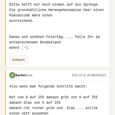
Bitte helft mir doch einmal auf die Sprünge.

Die grundsätzliche Herangehensweise über einen 
Pseudocode wäre schon 

ausreichend.

Danke und schönen Feiertag...., falls Ihr im 
entsprechenden Bundesland 

wohnt ;-).
Antwort
Bastler
Gast
2011-10-31 20:54
#2402315
B
Also wenn man folgende Schritte macht:

Rot von 0 auf 255 danach grün von 0 auf 255 
danach blau von 0 auf 255 

danach rot runter grün und  blau ... sollte 
schon nett aussehen