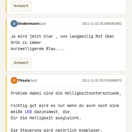
Antwort
Diodenmann
Gast
2011-11-02 06:58
#2403892
D
Ja wird jetzt klar , von langweilig Rot über 
Grün zu immer 

kurzwelligerem Blau....
Antwort
THaala
Gast
2011-11-02 09:57
#2404070
T
Problem dabei sind die Helligkeitsunterschiede,

richtig gut wird es nur wenn du auch noch eine 
weiße 
LED
 dazunimmst, die 

Dir die Helligkeit ausgleicht.

Die Steuerung wird natürlich komplexer.
