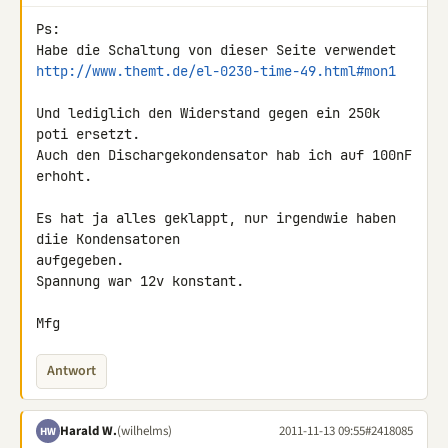
Ps:

http://www.themt.de/el-0230-time-49.html#mon1
Und lediglich den Widerstand gegen ein 250k 
poti ersetzt.

Auch den Dischargekondensator hab ich auf 100nF 
erhoht.

Es hat ja alles geklappt, nur irgendwie haben 
diie Kondensatoren 

aufgegeben.

Spannung war 12v konstant.

Mfg
Antwort
Harald W.
(wilhelms)
2011-11-13 09:55
#2418085
HW