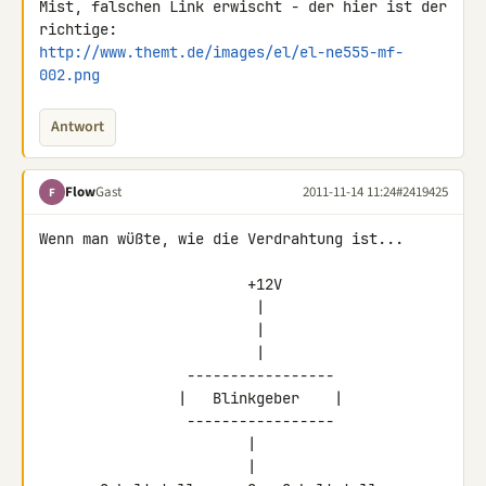
Mist, falschen Link erwischt - der hier ist der 
http://www.themt.de/images/el/el-ne555-mf-
002.png
Antwort
Flow
Gast
2011-11-14 11:24
#2419425
F
Wenn man wüßte, wie die Verdrahtung ist...

                        +12V

                         |

                         |

                         |

                 -----------------

                |   Blinkgeber    |

                 -----------------

                        |

                        |
