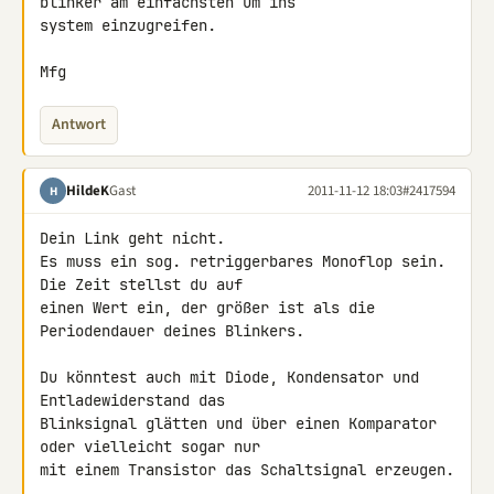
blinker am einfachsten um ins 

system einzugreifen.

Mfg
Antwort
HildeK
Gast
2011-11-12 18:03
#2417594
H
Dein Link geht nicht.

Es muss ein sog. retriggerbares Monoflop sein. 
Die Zeit stellst du auf 

einen Wert ein, der größer ist als die 
Periodendauer deines Blinkers.

Du könntest auch mit Diode, Kondensator und 
Entladewiderstand das 

Blinksignal glätten und über einen Komparator 
oder vielleicht sogar nur 

mit einem Transistor das Schaltsignal erzeugen.