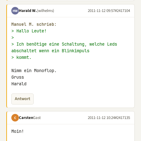
Harald W.
(wilhelms)
2011-11-12 09:57
#2417104
HW
Manuel M. schrieb:
> Hallo Leute!
>
> Ich benötige eine Schaltung, welche Leds 
abschaltet wenn ein Blinkimpuls
> kommt.
Nimm ein Monoflop.

Gruss

Harald
Antwort
Carsten
Gast
2011-11-12 10:24
#2417135
C
Moin!
