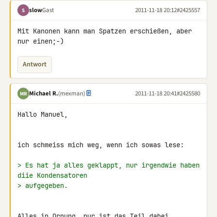
slow
Gast
2011-11-18 20:12
#2425557
S
Mit Kanonen kann man Spatzen erschießen, aber 
nur einen;-)
Antwort
Michael R.
(mexman)
2011-11-18 20:41
#2425580
MR
Hallo Manuel,

ich schmeiss mich weg, wenn ich sowas lese:

> Es hat ja alles geklappt, nur irgendwie haben 
diie Kondensatoren
> aufgegeben.
Alles in Ornung, nur ist das Teil dabei 