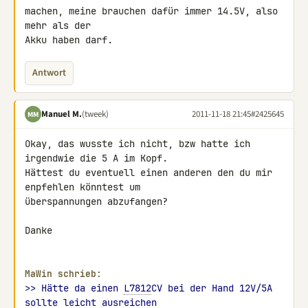
machen, meine brauchen dafür immer 14.5V, also 
mehr als der

Akku haben darf.
Antwort
Manuel M.
(tweek)
2011-11-18 21:45
#2425645
MM
Okay, das wusste ich nicht, bzw hatte ich 
irgendwie die 5 A im Kopf.

Hättest du eventuell einen anderen den du mir 
enpfehlen könntest um 

überspannungen abzufangen?

Danke

MaWin schrieb:
>> Hätte da einen 
L7812
CV bei der Hand 12V/5A 
sollte leicht ausreichen