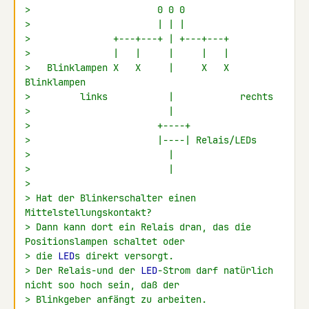
>                       0 0 0
>                       | | |
>               +---+---+ | +---+---+
>               |   |     |     |   |
>   Blinklampen X   X     |     X   X  
Blinklampen
>         links           |            rechts
>                         |
>                       +----+
>                       |----| Relais/LEDs
>                         |
>                         |
>
> Hat der Blinkerschalter einen 
Mittelstellungskontakt?
> Dann kann dort ein Relais dran, das die 
Positionslampen schaltet oder
> die 
LED
s direkt versorgt.
> Der Relais-und der 
LED
-Strom darf natürlich 
nicht soo hoch sein, daß der
> Blinkgeber anfängt zu arbeiten.