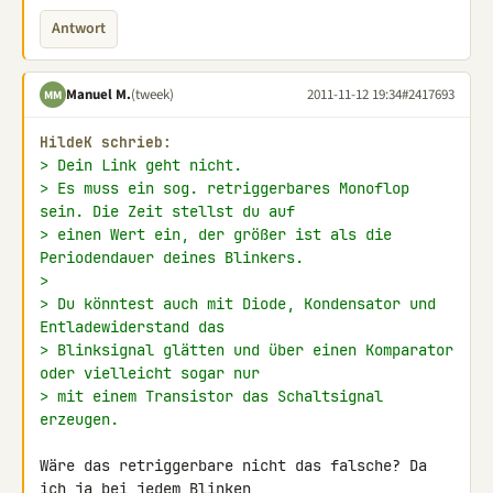
Antwort
Manuel M.
(tweek)
2011-11-12 19:34
#2417693
MM
HildeK schrieb:
> Dein Link geht nicht.
> Es muss ein sog. retriggerbares Monoflop 
sein. Die Zeit stellst du auf
> einen Wert ein, der größer ist als die 
Periodendauer deines Blinkers.
>
> Du könntest auch mit Diode, Kondensator und 
Entladewiderstand das
> Blinksignal glätten und über einen Komparator 
oder vielleicht sogar nur
> mit einem Transistor das Schaltsignal 
erzeugen.
Wäre das retriggerbare nicht das falsche? Da 
ich ja bei jedem Blinken 
