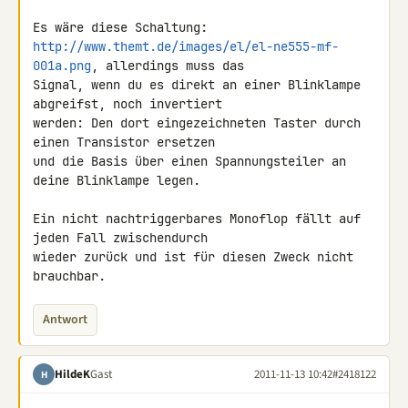
http://www.themt.de/images/el/el-ne555-mf-
001a.png
, allerdings muss das 

Signal, wenn du es direkt an einer Blinklampe 
abgreifst, noch invertiert 

werden: Den dort eingezeichneten Taster durch 
einen Transistor ersetzen 

und die Basis über einen Spannungsteiler an 
deine Blinklampe legen.

Ein nicht nachtriggerbares Monoflop fällt auf 
jeden Fall zwischendurch 

wieder zurück und ist für diesen Zweck nicht 
brauchbar.
Antwort
HildeK
Gast
2011-11-13 10:42
#2418122
H