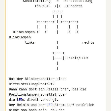
       Schaltstellung   0   Schaltstellung

             links <-  /|\  -> rechts

                      0 0 0

                      | | |

              +---+---+ | +---+---+

              |   |     |     |   |

  Blinklampen X   X     |     X   X  
Blinklampen

        links           |            rechts

                        |

                      +----+

                      |----| Relais/LEDs

                        |

                        |

Hat der Blinkerschalter einen 
Mittelstellungskontakt?

Dann kann dort ein Relais dran, das die 
Positionslampen schaltet oder 

die 
LED
s direkt versorgt.

Der Relais-und der 
LED
-Strom darf natürlich 
nicht soo hoch sein, daß der 
