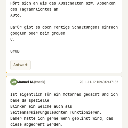
Hört sich an wie das Ausschalten bzw. Absenken 
des Tagfahrlichtes am 

Auto.

Dafür gibt es doch fertige Schaltungen! einfach 
googlen oder beim großen 

C.

Gruß
Antwort
Manuel M.
(tweek)
2011-11-12 10:46
#2417152
MM
Ist eigentlich für ein Motorrad gedacht und ich 
baue da spezielle 

Blinker ein welche auch als 
Seitenmarkierungsleuchten funktionieren.

Daher hätte ich gerne wenn geblinkt wird, das 
diese abgedreht werden.
