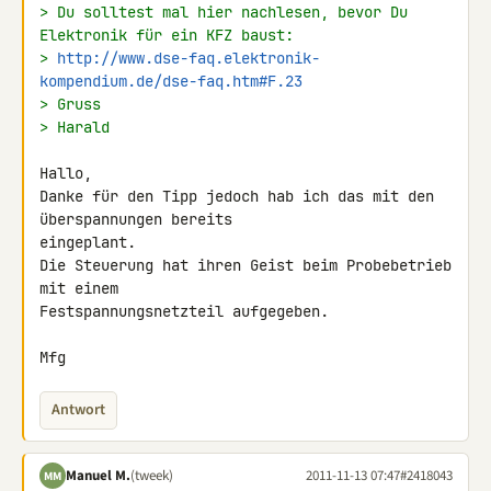
> Du solltest mal hier nachlesen, bevor Du 
Elektronik für ein KFZ baust:
> 
http://www.dse-faq.elektronik-
kompendium.de/dse-faq.htm#F.23
> Gruss
> Harald
Hallo,

Danke für den Tipp jedoch hab ich das mit den 
überspannungen bereits 

eingeplant.

Die Steuerung hat ihren Geist beim Probebetrieb 
mit einem 

Festspannungsnetzteil aufgegeben.

Mfg
Antwort
Manuel M.
(tweek)
2011-11-13 07:47
#2418043
MM