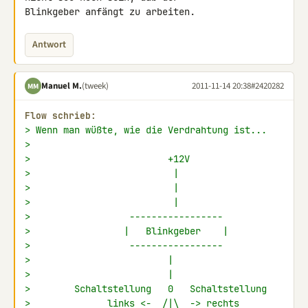
Blinkgeber anfängt zu arbeiten.
Antwort
Manuel M.
(tweek)
2011-11-14 20:38
#2420282
MM
Flow schrieb:
> Wenn man wüßte, wie die Verdrahtung ist...
>
>                         +12V
>                          |
>                          |
>                          |
>                  -----------------
>                 |   Blinkgeber    |
>                  -----------------
>                         |
>                         |
>        Schaltstellung   0   Schaltstellung
>              links <-  /|\  -> rechts