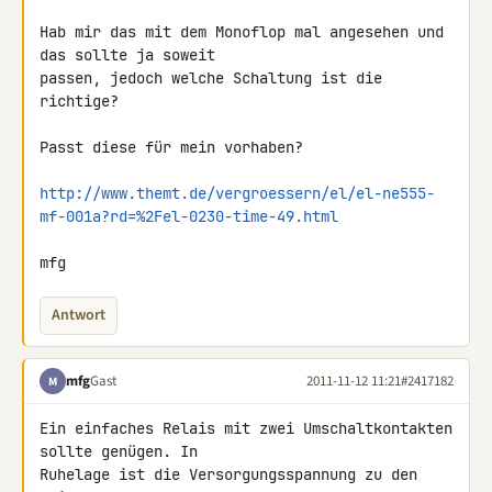
Hab mir das mit dem Monoflop mal angesehen und 
das sollte ja soweit 

passen, jedoch welche Schaltung ist die 
richtige?

Passt diese für mein vorhaben?

http://www.themt.de/vergroessern/el/el-ne555-
mf-001a?rd=%2Fel-0230-time-49.html
mfg
Antwort
mfg
Gast
2011-11-12 11:21
#2417182
M
Ein einfaches Relais mit zwei Umschaltkontakten 
sollte genügen. In 

Ruhelage ist die Versorgungsspannung zu den 