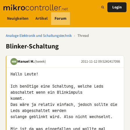
Login
Neuigkeiten
Artikel
Forum
Analoge Elektronik und Schaltungstechnik
›
Thread
Blinker-Schaltung
Manuel M.
(tweek)
2011-11-12 09:52
#2417098
MM
Hallo Leute!

Ich benötige eine Schaltung, welche Leds 
abschaltet wenn ein Blinkimpuls 

kommt.

Das wäre ja relativ einfach, jedoch sollte die 
Leds abgeschaltet werden 

solange geblinkt wird. Also nicht wechselnt.

Mir ist da was eingefallen und wollte mal 