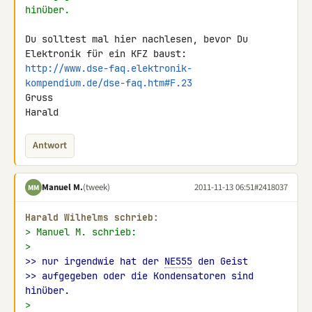
hinüber.
Du solltest mal hier nachlesen, bevor Du 
http://www.dse-faq.elektronik-
kompendium.de/dse-faq.htm#F.23
Gruss

Harald
Antwort
Manuel M.
(tweek)
2011-11-13 06:51
#2418037
MM
Harald Wilhelms schrieb:
> Manuel M. schrieb:
>
>> nur irgendwie hat der 
NE555
 den Geist
>> aufgegeben oder die Kondensatoren sind 
hinüber.
>