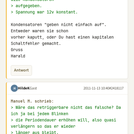
> aufgegeben.
> Spannung war 12v konstant.
Kondensatoren "geben nicht einfach auf". 
Entweder waren sie schon

vorher kaputt, oder Du hast einen kapitalen 
Schaltfehler gemacht.

Gruss

Harald
Antwort
HildeK
Gast
2011-11-13 10:40
#2418117
H
Manuel M. schrieb:
> Wäre das retriggerbare nicht das falsche? Da 
ich ja bei jedem Blinken
> die Periodendauer erhöhen will, also quasi 
verlängern so das er wieder
> länger aus bleibt.