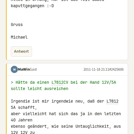
kaputtgegangen :-D

Gruss

Michael
Antwort
MaWin
Gast
2011-11-18 21:11
#2425606
M
> Hätte da einen 
L7812
CV bei der Hand 12V/5A 
sollte leicht ausreichen
Irgendie ist mir irgendwie neu, daß der 
L7812
5A schafft,

aber vielleicht hat sich das ja in den letzten 
40 Jahren

ebenso geändert, wie seine Untauglichkeit, aus 
12V 12V zu
