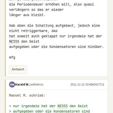
die Periodendauer erhöhen will, also quasi 
verlängern so das er wieder 

länger aus bleibt.

Hab eben die Schaltung aufgebaut, jedoch eine 
nicht retriggerbare, das 

hat soweit auch geklappt nur irgendwie hat der 
NE555
 den Geist 

aufgegeben oder die Kondensatoren sind hinüber.

mfg
Antwort
Harald W.
(wilhelms)
2011-11-12 19:46
#2417711
HW
Manuel M. schrieb:
> nur irgendwie hat der 
NE555
 den Geist
> aufgegeben oder die Kondensatoren sind 