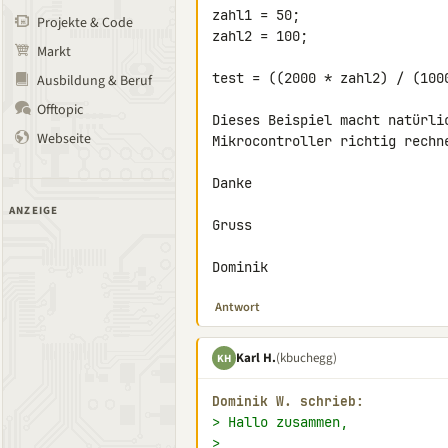
zahl1 = 50;

Projekte & Code
zahl2 = 100;

Markt
test = ((2000 * zahl2) / (1000
Ausbildung & Beruf
Offtopic
Dieses Beispiel macht natürlic
Webseite
Mikrocontroller richtig rechne
Danke

ANZEIGE
Gruss

Dominik
Antwort
Karl H.
(kbuchegg)
KH
Dominik W. schrieb:
> Hallo zusammen,
>