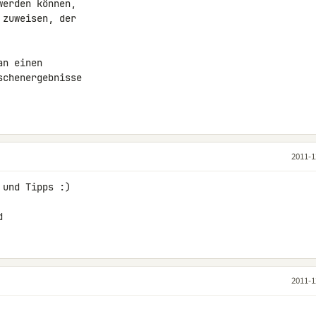
erden können,

zuweisen, der

n einen

chenergebnisse

2011-1
und Tipps :)

d
2011-1