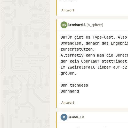
Antwort
Bernhard S.
(b_spitzer)
BS
Dafür gibt es Type-Cast. Also
umwandlen, danach das Ergebni
zurechtstutzen.

Alternativ kann man die Berec
der kein Überlauf stattfindet
Im Zweifelsfall lieber auf 32
größer.

unn tschuess

Bernhard
Antwort
Bernd
Gast
B