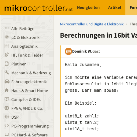
Neuigkeiten
Artikel
Fo
Mikrocontroller und Digitale Elektronik
›
Thr
Alle Beiträge
Berechnungen in 16bit V
µC & Elektronik
Analogtechnik
Dominik W.
Gast
DW
HF, Funk & Felder
Platinen
Hallo zusammen,

Mechanik & Werkzeug
ich möchte eine Variable bere
Fahrzeugelektronik
Schlussresultat in 16bit lieg
gross. Darf man sowas?

Haus & Smart Home
Compiler & IDEs
Ein Beispiel:

FPGA, VHDL & Co.
uint8_t zahl1;

DSP
uint8_t zahl2;

PC-Programmierung
uint16_t test;

PC Hard- & Software