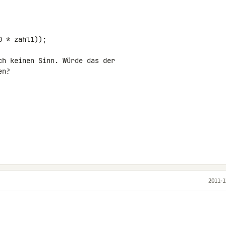
 * zahl1));

h keinen Sinn. Würde das der 

n?

2011-1