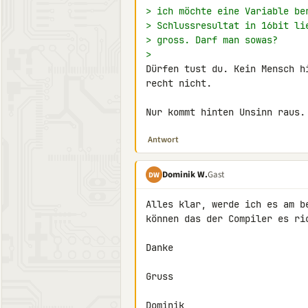
> ich möchte eine Variable be
> Schlussresultat in 16bit li
> gross. Darf man sowas?
>
Dürfen tust du. Kein Mensch h
recht nicht.

Nur kommt hinten Unsinn raus.
Antwort
Dominik W.
Gast
DW
Alles klar, werde ich es am b
können das der Compiler es ric
Danke

Gruss

Dominik