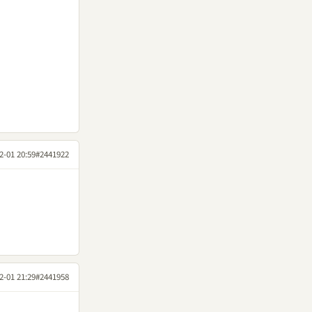
2-01 20:59
#2441922
2-01 21:29
#2441958