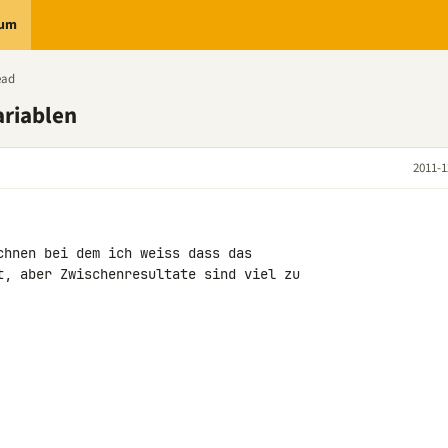
rum
ead
ariablen
2011-1
chnen bei dem ich weiss dass das 

t, aber Zwischenresultate sind viel zu 
