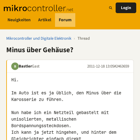
Login
Neuigkeiten
Artikel
Forum
Mikrocontroller und Digitale Elektronik
›
Thread
Minus über Gehäuse?
Bastler
Gast
2011-12-18 13:05
#2463659
B
Hi.

Im Auto ist es ja üblich, den Minus über die 
Karosserie zu führen.

Nun habe ich ein Netzteil gebastelt mit 
unisolierten, metallischen 

Bordspannungssteckdosen.

Ich kann ja jetzt hingehen, und hinter dem 
Gleichrichter einfach direkt 
