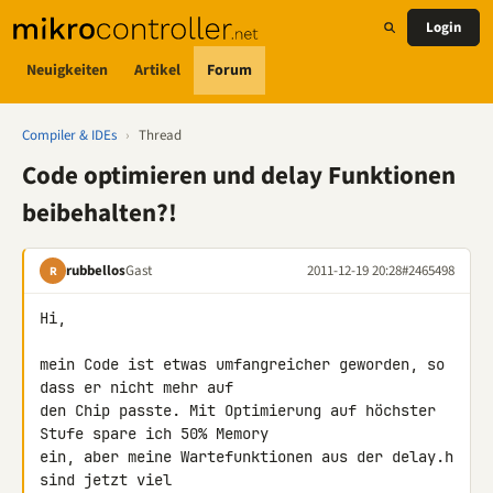
Login
Neuigkeiten
Artikel
Forum
Compiler & IDEs
›
Thread
Code optimieren und delay Funktionen
beibehalten?!
rubbellos
Gast
2011-12-19 20:28
#2465498
R
Hi,

mein Code ist etwas umfangreicher geworden, so 
dass er nicht mehr auf 

den Chip passte. Mit Optimierung auf höchster 
Stufe spare ich 50% Memory 

ein, aber meine Wartefunktionen aus der delay.h 
sind jetzt viel 
