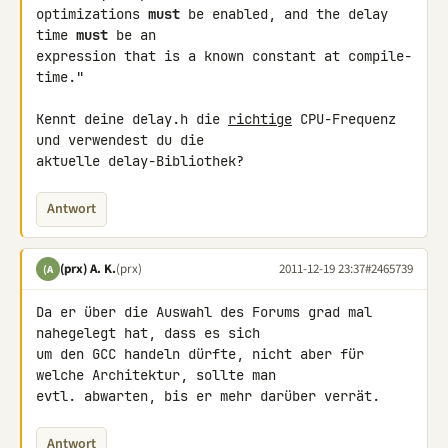
optimizations 
must
 be enabled, and the delay 
time 
must
 be an 

expression that is a known constant at compile-
time."

Kennt deine delay.h die 
richtige
 CPU-Frequenz 
und verwendest du die 

aktuelle delay-Bibliothek?
Antwort
(prx) A. K.
(prx)
2011-12-19 23:37
#2465739
(A
Da er über die Auswahl des Forums grad mal 
nahegelegt hat, dass es sich 

um den GCC handeln dürfte, nicht aber für 
welche Architektur, sollte man 

evtl. abwarten, bis er mehr darüber verrät.
Antwort