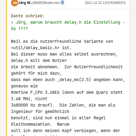
Jörg W.
(dl8dtl)
Moderator
2011-12-22 13:57
#2469375
JW
Dante schrieb:
> Jörg, warum braucht delay.h die Einstellung -
Os ????
Weil es die nutzerfreundliche Variante von 
<util/delay_basic.h> ist.

Bei dieser muss man alles selbst ausrechnen, 
delay.h will dem Nutzer

die Arbeit abnehmen.  Zur Nutzerfreundlichkeit 
gehört für mich dazu,

dass man eben auch _delay_ms(2.5) angeben kann, 
genauso wie

#define F_CPU 3.68E6 (denn auf dem Quarz steht 
3.68 MHz, nicht

3680000 Hz drauf).  Die Zahlen, die man als 
Ingenieur für gewöhnlich

benutzt, sind nun einmal in aller Regel 
Gleitkommazahlen.  Warum

soll ich denn meinen Kopf verbiegen, wenn der 