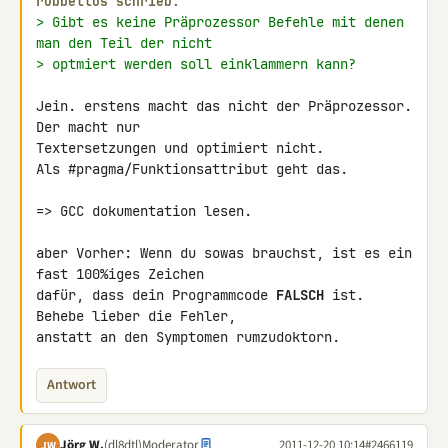
rubbellos schrieb:
> Gibt es keine Präprozessor Befehle mit denen 
man den Teil der nicht
> optmiert werden soll einklammern kann?
Jein. erstens macht das nicht der Präprozessor. 
Der macht nur 

Textersetzungen und optimiert nicht.

Als #pragma/Funktionsattribut geht das.

=> GCC dokumentation lesen.

aber Vorher: Wenn du sowas brauchst, ist es ein 
fast 100%iges Zeichen 

dafür, dass dein Programmcode 
FALSCH
 ist. 
Behebe lieber die Fehler, 

anstatt an den Symptomen rumzudoktorn.
Antwort
Jörg W.
(dl8dtl)
Moderator
2011-12-20 10:14
#2466119
JW