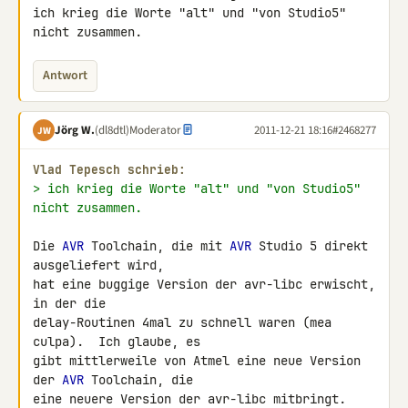
ich krieg die Worte "alt" und "von Studio5" 
nicht zusammen.
Antwort
Jörg W.
(dl8dtl)
Moderator
2011-12-21 18:16
#2468277
JW
Vlad Tepesch schrieb:
> ich krieg die Worte "alt" und "von Studio5" 
nicht zusammen.
Die 
AVR
 Toolchain, die mit 
AVR
 Studio 5 direkt 
ausgeliefert wird,

hat eine buggige Version der avr-libc erwischt, 
in der die

delay-Routinen 4mal zu schnell waren (mea 
culpa).  Ich glaube, es

gibt mittlerweile von Atmel eine neue Version 
der 
AVR
 Toolchain, die

eine neuere Version der avr-libc mitbringt.