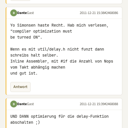
Dante
Gast
2011-12-21 15:38
#2468086
D
Yo Simonsen haste Recht. Hab mich verlesen, 
"compiler optimization must 

be turned ON".

Wenn es mit util/delay.h nicht funzt dann 
schreibs halt selber.

Inline Assembler, mit #if die Anzahl von Nops 
vom Takt abhängig machen 

und gut ist.
Antwort
Dante
Gast
2011-12-21 15:39
#2468088
D
UND DANN optimierung für die delay-Funktion 
abschalten ;)