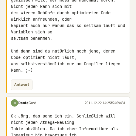
geniessen will, der muss da manchmal durch. 
Nicht jeder kann sich mit 

dem wirren Gehüpfe durch optimierten Code 
wirklich anfreunden, oder 

kapiert auch nur warum das so seltsam läuft und 
Variablen sich so 

seltsam benehmen.

Und dann sind da natürlich noch jene, deren 
Code optimiert nicht läuft, 

was selbstverständlich nur am Compiler liegen 
kann. ;-)
Antwort
Dante
Gast
2011-12-22 14:25
#2469431
D
Ok Jörg, das sehe ich ein. Schließlich will 
nicht jeder Atmega-Neuling 

Takte abzählen. Da ich eher Informatiker als 
Ingenieur bin bevorzuge ich 
