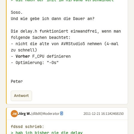
Soso.

Und wie gebe ich dann die Dauer an?

Die delay.h funktioniert einwandfrei, wenn man 
folgende Sachen beachtet:

- nicht die alte von AVRStudio5 nehmen (4-mal 
zu schnell)

- 
Vorher
 F_CPU definieren

- Optimierung: "-Os"

Peter
Antwort
Jörg W.
(dl8dtl)
Moderator
2011-12-21 16:11
#2468150
JW
fdssd schrieb:
> hab ich bisher nie die delay