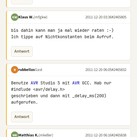
Klaus W.
(mfgkw)
2011-12-20 03:36
#2465805
KW
bis dahin kann man ja mal wieder raten :-)

Ich tippe auf Nichtkonstanten beim Aufruf.
Antwort
rubbellos
Gast
2011-12-20 06:05
#2465832
R
Benutze 
AVR
 Studio 5 mit 
AVR
 GCC. Hab nur 
#indlude <avr/delay.h> 

geschrieben und dann mit _delay_ms(200) 
aufgerufen.
Antwort
Matthias K.
(mkeller)
2011-12-20 06:16
#2465838
MK