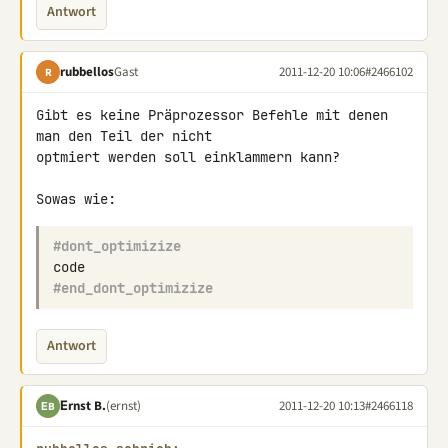
Antwort
rubbellos
Gast
2011-12-20 10:06
#2466102
R
Gibt es keine Präprozessor Befehle mit denen 
man den Teil der nicht 

optmiert werden soll einklammern kann?

#dont_optimizize
code
#end_dont_optimizize
Antwort
Εrnst B.
(ernst)
2011-12-20 10:13
#2466118
ΕB