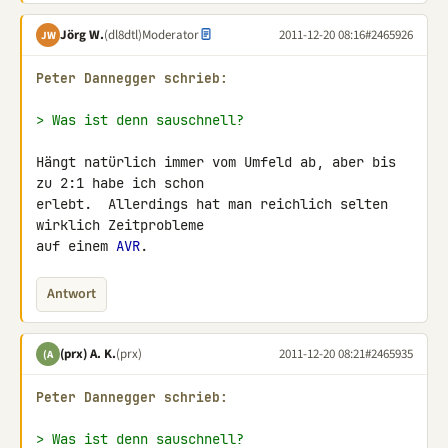
Jörg W.
(dl8dtl)
Moderator
2011-12-20 08:16
#2465926
JW
Peter Dannegger schrieb:
> Was ist denn sauschnell?
Hängt natürlich immer vom Umfeld ab, aber bis 
zu 2:1 habe ich schon

erlebt.  Allerdings hat man reichlich selten 
wirklich Zeitprobleme

auf einem 
AVR
.
Antwort
(prx) A. K.
(prx)
2011-12-20 08:21
#2465935
(A
Peter Dannegger schrieb:
> Was ist denn sauschnell?