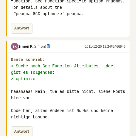
function. See Function Specific Option Pragmas, 
for details about the 

`#pragma GCC optimize' pragma.
Antwort
Simon K.
(simon)
2011-12-20 19:24
#2466946
SK
Dante schrieb:
> Suche nach Gcc Function Attributes...dort 
gibt es folgendes:
> optimize
Maaahaaa! Nein, tue es bitte nicht. siehe Posts 
hier vor.

Code her, alles Andere ist Murks und keine 
richtige Lösung.
Antwort