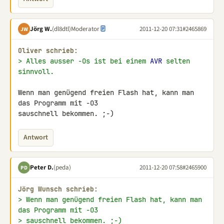
Jörg W.
(dl8dtl)
Moderator
2011-12-20 07:31
#2465869
JW
Oliver schrieb:
> Alles ausser -Os ist bei einem 
AVR
 selten 
sinnvoll.
Wenn man genügend freien Flash hat, kann man 
das Programm mit -O3

sauschnell bekommen. ;-)
Antwort
Peter D.
(peda)
2011-12-20 07:58
#2465900
PD
Jörg Wunsch schrieb:
> Wenn man genügend freien Flash hat, kann man 
das Programm mit -O3
> sauschnell bekommen. ;-)