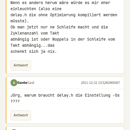
Wenn es anders herum wäre würde es mir eher 
einleuchten (also eine 

delay.h die ohne Optimierung kompiliert werden 
müsste).

Ob man jetzt nur ne Schleife macht und die 
Zyklenanzahl vom Takt 

abhängig ist oder Noppels in der Schleife vom 
Takt abhängig...das 

schenkt sich ja nix.
Antwort
Dante
Gast
2011-12-22 13:52
#2469367
D
Jörg, warum braucht delay.h die Einstellung -Os 
????
Antwort