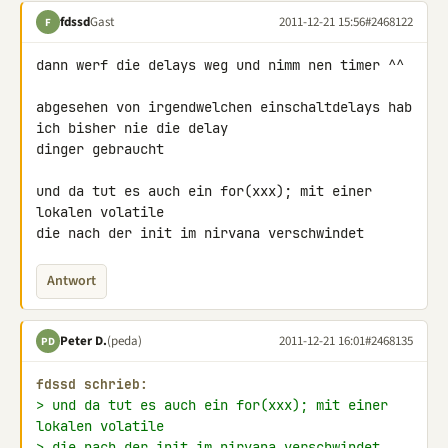
fdssd
Gast
2011-12-21 15:56
#2468122
F
dann werf die delays weg und nimm nen timer ^^

abgesehen von irgendwelchen einschaltdelays hab 
ich bisher nie die delay 

dinger gebraucht

und da tut es auch ein for(xxx); mit einer 
lokalen volatile

die nach der init im nirvana verschwindet
Antwort
Peter D.
(peda)
2011-12-21 16:01
#2468135
PD
fdssd schrieb:
> und da tut es auch ein for(xxx); mit einer 
lokalen volatile
> die nach der init im nirvana verschwindet