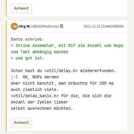
Antwort
Jörg W.
(dl8dtl)
Moderator
2011-12-21 15:46
#2468096
JW
Dante schrieb:
> Inline Assembler, mit #if die Anzahl von Nops 
vom Takt abhängig machen
> und gut ist.
Schon hast du <util/delay.h> wiedererfunden. 
;-)  OK, NOPs werden

eher nicht benutzt, man bräuchte für 200 ms 
auch ziemlich viele.

<util/delay_basic.h> für die, die sich die 
Anzahl der Zyklen lieber

selbst ausrechnen möchten.
Antwort