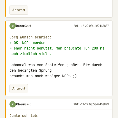
Antwort
Dante
Gast
2011-12-22 08:14
#2468837
D
Jörg Wunsch schrieb:
> OK, NOPs werden
> eher nicht benutzt, man bräuchte für 200 ms 
auch ziemlich viele.
schonmal was von Schleifen gehört. Btw durch 
den bedingten Sprung 

braucht man noch weniger NOPs ;)
Antwort
Klaus
Gast
2011-12-22 08:53
#2468899
K
Dante schrieb: