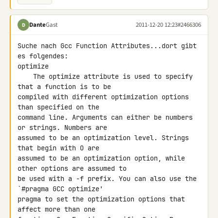
Dante
Gast
2011-12-20 12:23
#2466306
D
Suche nach Gcc Function Attributes...dort gibt 
es folgendes:

optimize

    The optimize attribute is used to specify 
that a function is to be 

compiled with different optimization options 
than specified on the 

command line. Arguments can either be numbers 
or strings. Numbers are 

assumed to be an optimization level. Strings 
that begin with O are 

assumed to be an optimization option, while 
other options are assumed to 

be used with a -f prefix. You can also use the 
`#pragma GCC optimize' 

pragma to set the optimization options that 
affect more than one 
