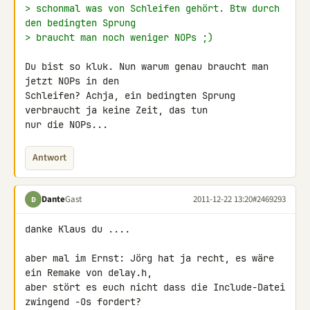
> schonmal was von Schleifen gehört. Btw durch 
den bedingten Sprung
> braucht man noch weniger NOPs ;)
Du bist so kluk. Nun warum genau braucht man 
jetzt NOPs in den 

Schleifen? Achja, ein bedingten Sprung 
verbraucht ja keine Zeit, das tun 

nur die NOPs...
Antwort
Dante
Gast
2011-12-22 13:20
#2469293
D
danke Klaus du ....

aber mal im Ernst: Jörg hat ja recht, es wäre 
ein Remake von delay.h, 

aber stört es euch nicht dass die Include-Datei 
zwingend -Os fordert? 
