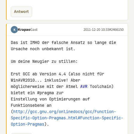
Antwort
Krapao
Gast
2011-12-20 10:33
#2466150
K
Das ist IMHO der falsche Ansatz so lange die 
Ursache noch unbekannt ist.

Um deine Neugier zu stillen:

Erst GCC ab Version 4.4 (also nicht für 
WinAVR2010... inklusive! Aber 

möglicherweise mit der Atmel 
AVR
 Toolchain) 
bietet ein #pragma zur 

Einstellung von Optimierungen auf 
Funktionsebene an 

(
http://gcc.gnu.org/onlinedocs/gcc/Function-
Specific-Option-Pragmas.html#Function-Specific-
Option-Pragmas
).