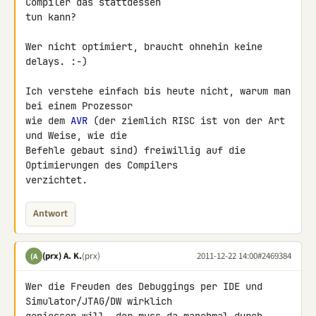
Compiler das stattdessen

tun kann?

Wer nicht optimiert, braucht ohnehin keine 
delays. :-)

Ich verstehe einfach bis heute nicht, warum man 
bei einem Prozessor

wie dem 
AVR
 (der ziemlich RISC ist von der Art 
und Weise, wie die

Befehle gebaut sind) freiwillig auf die 
Optimierungen des Compilers

verzichtet.
Antwort
(prx) A. K.
(prx)
2011-12-22 14:00
#2469384
(A
Wer die Freuden des Debuggings per IDE und 
Simulator/JTAG/DW wirklich 
