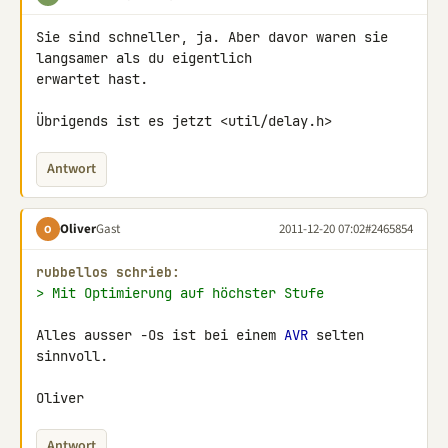
Sie sind schneller, ja. Aber davor waren sie 
langsamer als du eigentlich 

erwartet hast.

Übrigends ist es jetzt <util/delay.h>
Antwort
Oliver
Gast
2011-12-20 07:02
#2465854
O
rubbellos schrieb:
> Mit Optimierung auf höchster Stufe
Alles ausser -Os ist bei einem 
AVR
 selten 
sinnvoll.

Oliver
Antwort