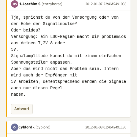
H.Joachim S.
(crazyhorse)
2012-01-07 22:46
#2491033
HS
Tja, sprichst du von der Versorgung oder von 
der Höhe der Signalimpulse?

Oder beides?

Versorgung: ein LDO-Regler macht dir problemlos 
aus deinen 7,2V 6 oder 

5V.

Signalamplitude kannst du mit einem einfachen 
Spannungsteiler anpassen.

Aber das wird nicht das Problem sein. Intern 
wird auch der Empfänger mit 

5V arbeiten, dementsprechend werden die Signale 
auch nur diesen Pegel 

haben.
Antwort
Cyblord -.
(cyblord)
2012-01-08 01:46
#2491136
C-