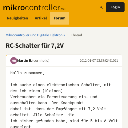
Login
Neuigkeiten
Artikel
Forum
Mikrocontroller und Digitale Elektronik
›
Thread
RC-Schalter für 7,2V
Martin R.
(cornholio)
2012-01-07 22:37
#2491021
MR
Hallo zusammen,

ich suche einen elektronischen Schalter, mit 
dem ich einen (kleinen) 

Verbraucher via Fernsteuerung ein- und 
ausschalten kann. Der Knackpunkt 

dabei ist, dass der Empfänger mit 7,2 Volt 
arbeitet. Alle Schalter, die 

ich bisher gefunden habe, sind für 5 bis 6 Volt 
ausgelegt.
