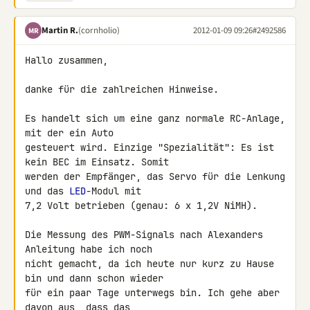
Martin R.
(cornholio)
2012-01-09 09:26
#2492586
MR
Hallo zusammen,

danke für die zahlreichen Hinweise.

Es handelt sich um eine ganz normale RC-Anlage, 
mit der ein Auto 

gesteuert wird. Einzige "Spezialität": Es ist 
kein BEC im Einsatz. Somit 

werden der Empfänger, das Servo für die Lenkung 
und das 
LED
-Modul mit 

7,2 Volt betrieben (genau: 6 x 1,2V NiMH).

Die Messung des PWM-Signals nach Alexanders 
Anleitung habe ich noch 

nicht gemacht, da ich heute nur kurz zu Hause 
bin und dann schon wieder 

für ein paar Tage unterwegs bin. Ich gehe aber 
davon aus, dass das 
