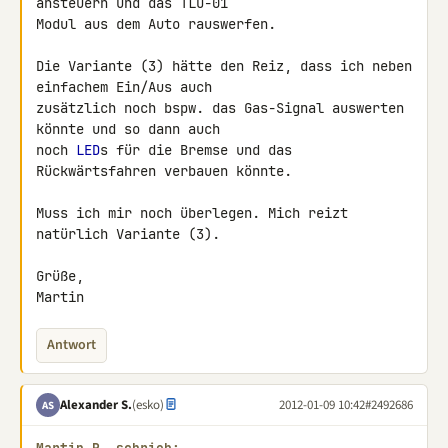
ansteuern und das TLU-01 

Modul aus dem Auto rauswerfen.

Die Variante (3) hätte den Reiz, dass ich neben 
einfachem Ein/Aus auch 

zusätzlich noch bspw. das Gas-Signal auswerten 
könnte und so dann auch 

noch 
LED
s für die Bremse und das 
Rückwärtsfahren verbauen könnte.

Muss ich mir noch überlegen. Mich reizt 
natürlich Variante (3).

Grüße,

Martin
Antwort
Alexander S.
(esko)
2012-01-09 10:42
#2492686
AS