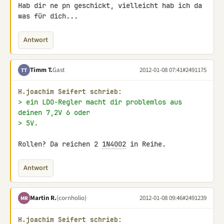
Hab dir ne pn geschickt, vielleicht hab ich da 
was für dich...
Antwort
Timm T.
Gast
2012-01-08 07:41
#2491175
TT
H.joachim Seifert schrieb:
> ein LDO-Regler macht dir problemlos aus 
deinen 7,2V 6 oder
> 5V.
Rollen? Da reichen 2 
1N4002
 in Reihe.
Antwort
Martin R.
(cornholio)
2012-01-08 09:46
#2491239
MR
H.joachim Seifert schrieb: