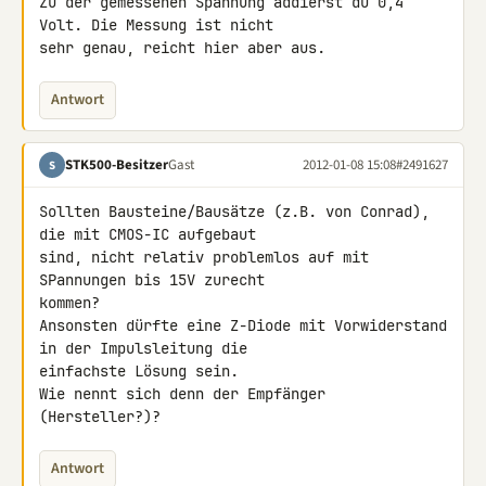
Zu der gemessenen Spannung addierst du 0,4 
Volt. Die Messung ist nicht 

sehr genau, reicht hier aber aus.
Antwort
STK500-Besitzer
Gast
2012-01-08 15:08
#2491627
S
Sollten Bausteine/Bausätze (z.B. von Conrad), 
die mit CMOS-IC aufgebaut 

sind, nicht relativ problemlos auf mit 
SPannungen bis 15V zurecht 

kommen?

Ansonsten dürfte eine Z-Diode mit Vorwiderstand 
in der Impulsleitung die 

einfachste Lösung sein.

Wie nennt sich denn der Empfänger 
(Hersteller?)?
Antwort