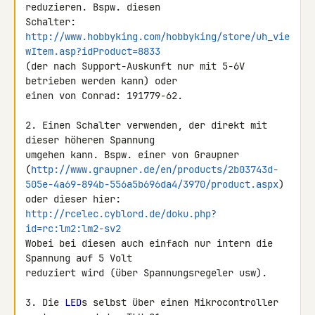
reduzieren. Bspw. diesen 

http://www.hobbyking.com/hobbyking/store/uh_vie
wItem.asp?idProduct=8833
(der nach Support-Auskunft nur mit 5-6V 
betrieben werden kann) oder 

einen von Conrad: 191779-62.

2. Einen Schalter verwenden, der direkt mit 
dieser höheren Spannung 

umgehen kann. Bspw. einer von Graupner 

(
http://www.graupner.de/en/products/2b03743d-
505e-4a69-894b-556a5b696da4/3970/product.aspx
) 

oder dieser hier: 
http://rcelec.cyblord.de/doku.php?
id=rc:lm2:lm2-sv2
Wobei bei diesen auch einfach nur intern die 
Spannung auf 5 Volt 

reduziert wird (über Spannungsregeler usw).

3. Die 
LED
s selbst über einen Mikrocontroller 