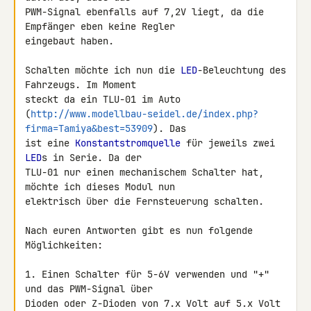
PWM-Signal ebenfalls auf 7,2V liegt, da die 
Empfänger eben keine Regler 

eingebaut haben.

Schalten möchte ich nun die 
LED
-Beleuchtung des 
Fahrzeugs. Im Moment 

steckt da ein TLU-01 im Auto 

(
http://www.modellbau-seidel.de/index.php?
firma=Tamiya&best=53909
). Das 

ist eine 
Konstantstromquelle
 für jeweils zwei 
LED
s in Serie. Da der 

TLU-01 nur einen mechanischem Schalter hat, 
möchte ich dieses Modul nun 

elektrisch über die Fernsteuerung schalten.

Nach euren Antworten gibt es nun folgende 
Möglichkeiten:

1. Einen Schalter für 5-6V verwenden und "+" 
und das PWM-Signal über 

Dioden oder Z-Dioden von 7.x Volt auf 5.x Volt 