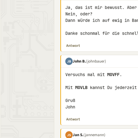
Ja, das ist mir bewusst. Aber
Nein, oder?

Dann würde ich auf ewig in Ban
Danke schonmal für die schnel
Antwort
John B.
(johnbauer)
JB
Versuchs mal mit 
MOVFF
.

Mit 
MOVLB
 kannst Du jederzeit
Gruß

John
Antwort
Jan S.
(jannemann)
JS