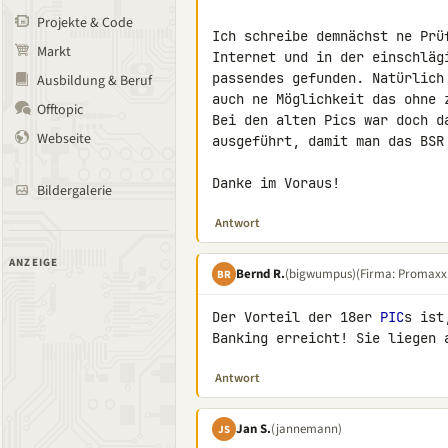
Projekte & Code
Ich schreibe demnächst ne Prü
Markt
Internet und in der einschläg
passendes gefunden. Natürlich
Ausbildung & Beruf
auch ne Möglichkeit das ohne z
Offtopic
Bei den alten Pics war doch d
Webseite
ausgeführt, damit man das BSR 
Danke im Voraus!
Bildergalerie
Antwort
ANZEIGE
Bernd R.
(bigwumpus)
(Firma: Promaxx.
BR
Der Vorteil der 18er 
PIC
s ist
Banking erreicht! Sie liegen 
Antwort
Jan S.
(jannemann)
JS