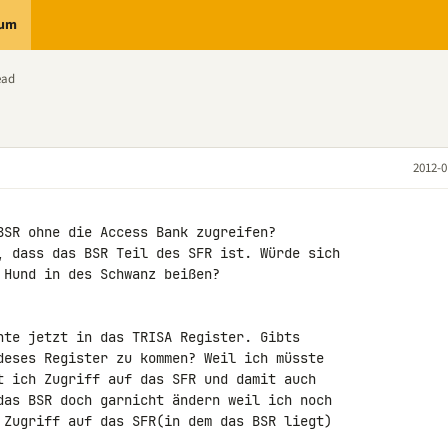
rum
ead
2012-0
BSR ohne die Access Bank zugreifen?

, dass das BSR Teil des SFR ist. Würde sich 

Hund in des Schwanz beißen?

hte jetzt in das TRISA Register. Gibts 

deses Register zu kommen? Weil ich müsste 

t ich Zugriff auf das SFR und damit auch 

das BSR doch garnicht ändern weil ich noch 

 Zugriff auf das SFR(in dem das BSR liegt) 
