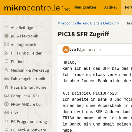
Neuigkeiten
Artikel
Fo
Mikrocontroller und Digitale Elektronik
›
Thr
Alle Beiträge
PIC18 SFR Zugriff
µC & Elektronik
Analogtechnik
Jan S.
(jannemann)
JS
HF, Funk & Felder
Platinen
Hallo,

kann ich auf das SFR bzw das 
Mechanik & Werkzeug
Ich finde es etwas verwirrend
Fahrzeugelektronik
da ohne Access Bank nicht der 
Haus & Smart Home
Als Beispiel 
PIC18
F4520:

Compiler & IDEs
Ich arbeite in Bank 0 und möc
FPGA, VHDL & Co.
einen Weg ohne Accessbank in 
doch erst das BSR ändern dami
DSP
TRISA bekomme. Aber ich kann 
PC-Programmierung
in Bank0 bin und damit keinen
PC Hard- & Software
habe.
