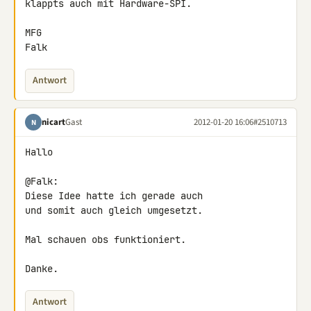
klappts auch mit Hardware-SPI.

MFG

Falk
Antwort
nicart
Gast
2012-01-20 16:06
#2510713
N
Hallo

@Falk:

Diese Idee hatte ich gerade auch

und somit auch gleich umgesetzt.

Mal schauen obs funktioniert.

Danke.
Antwort