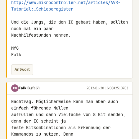
http://www.mikrocontroller.net/articles/AVR-
Tutorial:_Schieberegister
Und die Jungs, die den IC gebaut haben, sollten 
noch mal ein paar 

Nachhilfestunden nehmen.

MfG

Falk
Antwort
Falk B.
(falk)
2012-01-20 16:00
#2510703
FB
Nachtrag. Möglicherweise kann man aber auch 
einfach führende Nullen 

auffüllen und dann Vielfache von 8 Bit senden, 
denn der IC scheint ja 

feste Bitkombinationen als Erkennung der 
Kommandos zu nutzen. Dann 
