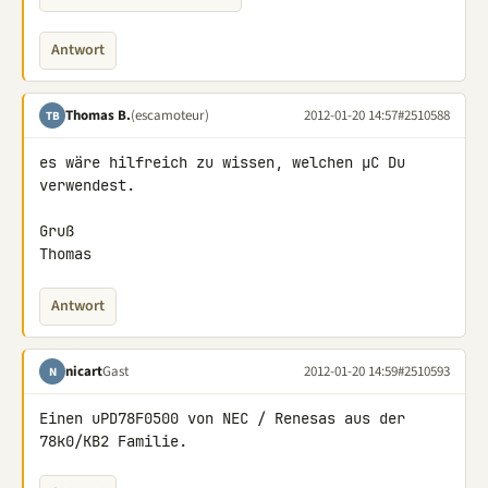
Antwort
Thomas B.
(escamoteur)
2012-01-20 14:57
#2510588
TB
es wäre hilfreich zu wissen, welchen µC Du 
verwendest.

Gruß

Thomas
Antwort
nicart
Gast
2012-01-20 14:59
#2510593
N
Einen uPD78F0500 von NEC / Renesas aus der 
78k0/KB2 Familie.