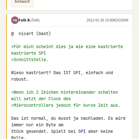
Antwort
Falk B.
(falk)
2012-01-20 15:00
#2510599
FB
@  nicart (Gast)

>Für mich scheint dies ja wie eine kastrierte 
kastrierte SPI
>Schnittstelle.
Wieso kastriert? Das IST SPI, einfach und 
robust.

>Wenn ich 2 Zeichen hintereinander schalten 
will setzt der Clock des
>Mikrocontrollers jedoch für kurze Zeit aus.
Das ist normal, du musst ja nachladen. Es wird 
immer nur ein Byte am 

Stück gesendet. Spielt bei 
SPI
 aber keine 
Rolle.
