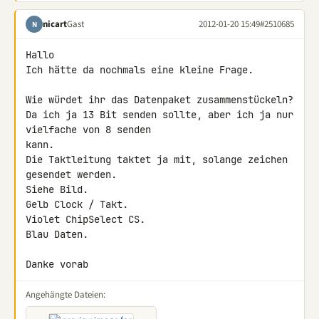
nicart
Gast
2012-01-20 15:49
#2510685
N
Hallo

Ich hätte da nochmals eine kleine Frage.

Wie würdet ihr das Datenpaket zusammenstückeln?

Da ich ja 13 Bit senden sollte, aber ich ja nur 
vielfache von 8 senden 

kann.

Die Taktleitung taktet ja mit, solange zeichen 
gesendet werden.

Siehe Bild.

Gelb Clock / Takt.

Violet ChipSelect CS.

Blau Daten.

Danke vorab
Angehängte Dateien: