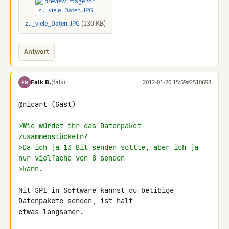
(130 KB)
zu_viele_Daten.JPG
Antwort
Falk B.
(falk)
2012-01-20 15:59
#2510698
FB
@nicart (Gast)

>Wie würdet ihr das Datenpaket 
zusammenstückeln?
>Da ich ja 13 Bit senden sollte, aber ich ja 
nur vielfache von 8 senden
>kann.
Mit SPI in Software kannst du belibige 
Datenpakete senden, ist halt 

etwas langsamer.
