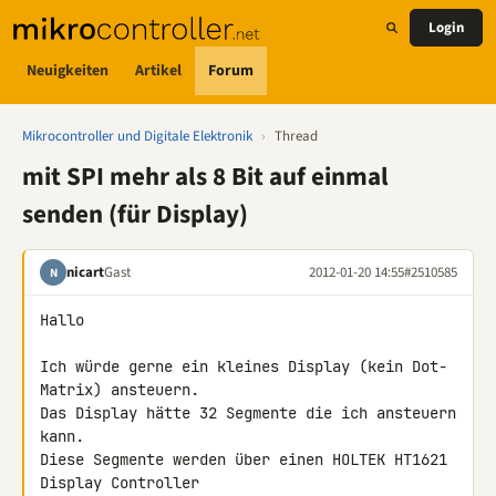
Login
Neuigkeiten
Artikel
Forum
Mikrocontroller und Digitale Elektronik
›
Thread
mit SPI mehr als 8 Bit auf einmal
senden (für Display)
nicart
Gast
2012-01-20 14:55
#2510585
N
Hallo

Ich würde gerne ein kleines Display (kein Dot-
Matrix) ansteuern.

Das Display hätte 32 Segmente die ich ansteuern 
kann.

Diese Segmente werden über einen HOLTEK HT1621 
Display Controller 
