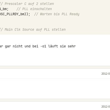
// Prescaler C auf 2 stellen
N_bm
;
// PLL einschalten
OSC_PLLRDY_bm
));
// Warten bis PLL Ready
// Main Clk Source auf PLL stellen
ar gar nicht und bei -o1 läuft sie sehr 

2012-0
2012-0