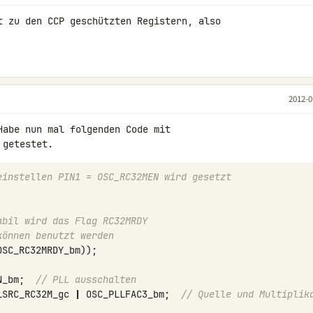
t zu den CCP geschützten Registern, also 

2012-0
Habe nun mal folgenden Code mit 

einstellen PIN1 = OSC_RC32MEN wird gesetzt 
abil wird das Flag RC32MRDY
können benutzt werden
OSC_RC32MRDY_bm
));
N_bm
;
// PLL ausschalten
LSRC_RC32M_gc
|
OSC_PLLFAC3_bm
;
// Quelle und Multiplika