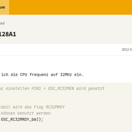
rum
ead
128A1
2012-0
hz einstellen PIN1 = OSC_RC32MEN wird gesetzt 
tabil wird das Flag RC32MRDY
 können benutzt werden
OSC_RC32MRDY_bm
));