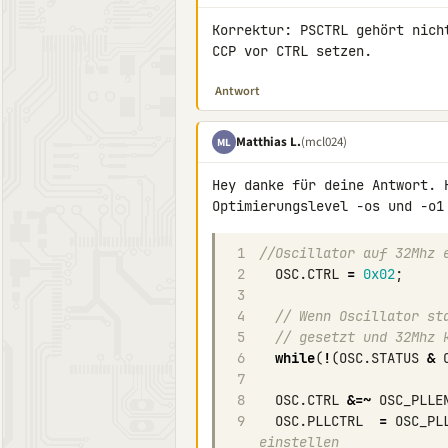
Korrektur: PSCTRL gehört nich
CCP vor CTRL setzen.
Antwort
Matthias L.
(mcl024)
ML
Hey danke für deine Antwort. 
1
//Oscillator auf 32Mhz 
2
OSC
.
CTRL
=
0x02
;
3
4
// Wenn Oscillator st
5
// gesetzt und 32Mhz 
6
while
(
!
(
OSC
.
STATUS
&
7
8
OSC
.
CTRL
&=~
OSC_PLLE
9
OSC
.
PLLCTRL
=
OSC_PL
einstellen 