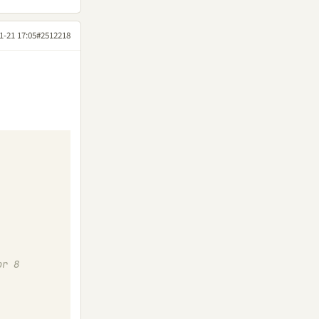
1-21 17:05
#2512218
r 8 