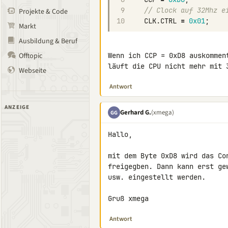
9
// Clock auf 32Mhz e
Projekte & Code
10
CLK
.
CTRL
=
0x01
;
Markt
Ausbildung & Beruf
Offtopic
Wenn ich CCP = 0xD8 auskommen
läuft die CPU nicht mehr mit 
Webseite
Antwort
ANZEIGE
Gerhard G.
(xmega)
GG
Hallo,

mit dem Byte 0xD8 wird das Co
freigegben. Dann kann erst ge
usw. eingestellt werden.

Gruß xmega
Antwort