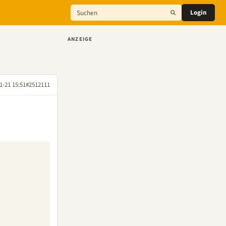
Login
ANZEIGE
1-21 15:51
#2512111