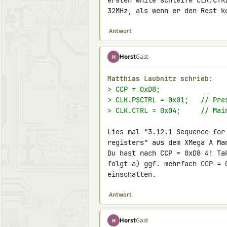
ersten while schleife CLK.CTR
32MHz, als wenn er den Rest k
Antwort
Horst
Gast
H
Matthias Laubnitz schrieb:
> CCP = 0xD8;
> CLK.PSCTRL = 0x01;   // Pre
> CLK.CTRL = 0x04;     // Mai
Lies mal "3.12.1 Sequence for
registers" aus dem XMega A Man
Du hast nach CCP = 0xD8 4! Ta
folgt a) ggf. mehrfach CCP = 
einschalten.
Antwort
Horst
Gast
H