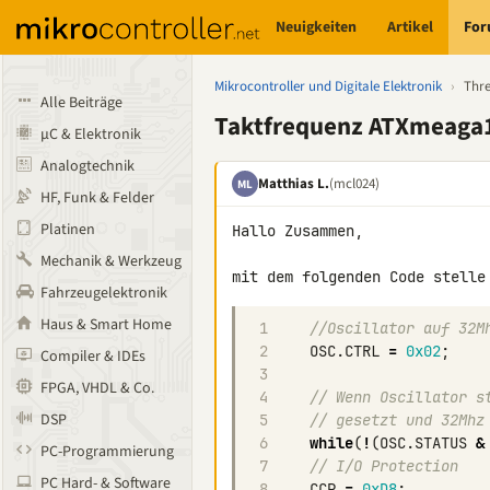
Neuigkeiten
Artikel
Fo
Mikrocontroller und Digitale Elektronik
›
Thr
Alle Beiträge
Taktfrequenz ATXmeaga
µC & Elektronik
Analogtechnik
Matthias L.
(mcl024)
ML
HF, Funk & Felder
Platinen
Hallo Zusammen,

Mechanik & Werkzeug
Fahrzeugelektronik
Haus & Smart Home
1
//Oscillator auf 32M
2
OSC
.
CTRL
=
0x02
;
Compiler & IDEs
3
FPGA, VHDL & Co.
4
// Wenn Oscillator s
DSP
5
// gesetzt und 32Mhz
6
while
(
!
(
OSC
.
STATUS
&
PC-Programmierung
7
// I/O Protection
PC Hard- & Software
8
CCP
=
0xD8
;