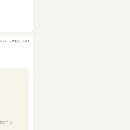
1-22 15:25
#2513583
tor 8 