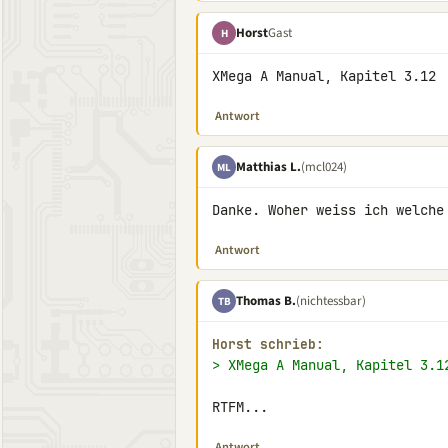
Horst
Gast
H
XMega A Manual, Kapitel 3.12
Antwort
Matthias L.
(mcl024)
ML
Danke. Woher weiss ich welche
Antwort
Thomas B.
(nichtessbar)
TB
Horst schrieb:
> XMega A Manual, Kapitel 3.1
RTFM...
Antwort