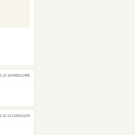
1-21 18:59
#2512406
1-22 12:12
#2513274