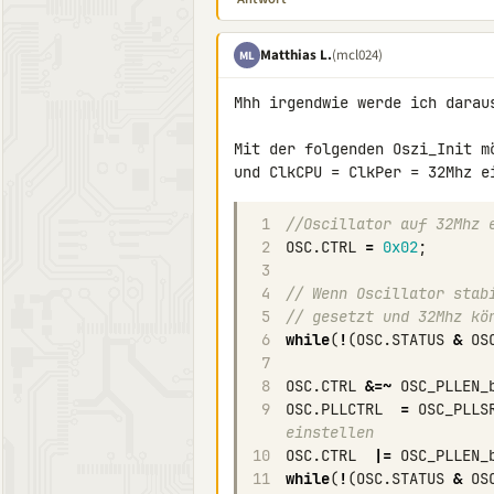
Matthias L.
(mcl024)
ML
Mhh irgendwie werde ich daraus
Mit der folgenden Oszi_Init m
1
//Oscillator auf 32Mhz 
2
OSC
.
CTRL
=
0x02
;
3
4
// Wenn Oscillator stab
5
// gesetzt und 32Mhz kö
6
while
(
!
(
OSC
.
STATUS
&
OS
7
8
OSC
.
CTRL
&=~
OSC_PLLEN_
9
OSC
.
PLLCTRL
=
OSC_PLLS
einstellen 
10
OSC
.
CTRL
|=
OSC_PLLEN_
11
while
(
!
(
OSC
.
STATUS
&
OS