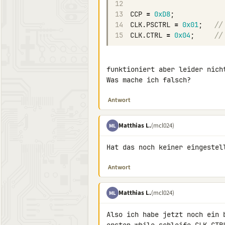
12
13
CCP
=
0xD8
;
14
CLK
.
PSCTRL
=
0x01
;
//
15
CLK
.
CTRL
=
0x04
;
//
funktioniert aber leider nich
Was mache ich falsch?
Antwort
Matthias L.
(mcl024)
ML
Hat das noch keiner eingestel
Antwort
Matthias L.
(mcl024)
ML
Also ich habe jetzt noch ein 