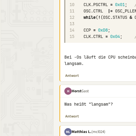
10
CLK
.
PSCTRL
=
0x01
;
11
OSC
.
CTRL
|=
OSC_PLLE
12
while
(
!
(
OSC
.
STATUS
&
13
14
CCP
=
0xD8
;
15
CLK
.
CTRL
=
0x04
;
Bei -Os läuft die CPU scheinb
langsam.
Antwort
Horst
Gast
H
Was heißt "langsam"?
Antwort
Matthias L.
(mcl024)
ML