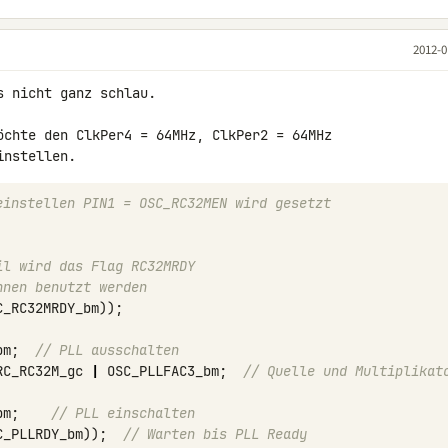
2012-0
 nicht ganz schlau.

öchte den ClkPer4 = 64MHz, ClkPer2 = 64MHz 

einstellen PIN1 = OSC_RC32MEN wird gesetzt 
il wird das Flag RC32MRDY
nnen benutzt werden
C_RC32MRDY_bm
));
bm
;
// PLL ausschalten
RC_RC32M_gc
|
OSC_PLLFAC3_bm
;
// Quelle und Multiplikato
bm
;
// PLL einschalten
C_PLLRDY_bm
));
// Warten bis PLL Ready