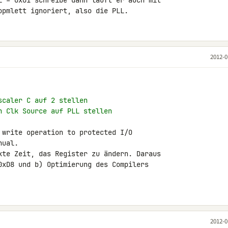
L = 0x01 schreibe dann läuft er auch mit 

opmlett ignoriert, also die PLL.
2012-0
scaler C auf 2 stellen
n Clk Source auf PLL stellen
 write operation to protected I/O 

ual.

kte Zeit, das Register zu ändern. Daraus 

0xD8 und b) Optimierung des Compilers 

2012-0