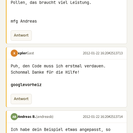
Pollen, das braucht viel Leistung.

mfg Andreas
Antwort
xpler
Gast
2012-01-22 16:20
#2513713
X
Puh, den Code muss ich erstmal verdauen. 
Schonmal Danke für die Hilfe!

googlevorheiz
Antwort
Andreas B.
(andreasb)
2012-01-22 16:20
#2513714
AB
Ich habe dein Beispiel etwas angepasst, so 