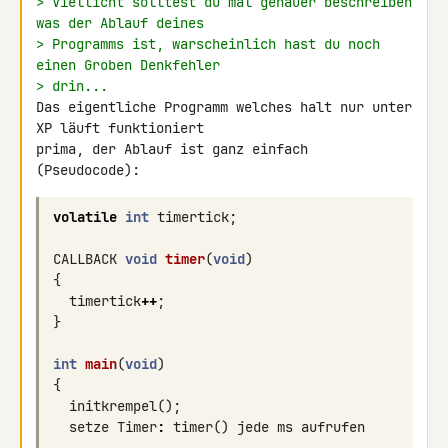
> Viellicht solltest du mal genauer beschreiben 
was der Ablauf deines
> Programms ist, warscheinlich hast du noch 
einen Groben Denkfehler
> drin...
Das eigentliche Programm welches halt nur unter 
XP läuft funktioniert 

prima, der Ablauf ist ganz einfach 
volatile
int
timertick
;
CALLBACK
void
timer
(
void
)
{
timertick
++
;
}
int
main
(
void
)
{
initkrempel
();
setze
Timer
:
timer
()
jede
ms
aufrufen