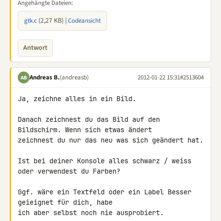
Angehängte Dateien:
(2,27 KB) |
gtk.c
Codeansicht
Antwort
Andreas B.
(andreasb)
2012-01-22 15:31
#2513604
AB
Ja, zeichne alles in ein Bild.

Danach zeichnest du das Bild auf den 
Bildschirm. Wenn sich etwas ändert 

zeichnest du nur das neu was sich geändert hat.

Ist bei deiner Konsole alles schwarz / weiss 
oder verwendest du Farben?

Ggf. wäre ein Textfeld oder ein Label Besser 
geieignet für dich, habe 

ich aber selbst noch nie ausprobiert.
