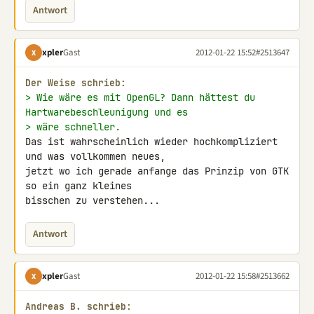
Antwort
xpler
Gast
2012-01-22 15:52
#2513647
X
Der Weise schrieb:
> Wie wäre es mit OpenGL? Dann hättest du 
Hartwarebeschleunigung und es
> wäre schneller.
Das ist wahrscheinlich wieder hochkompliziert 
und was vollkommen neues, 

jetzt wo ich gerade anfange das Prinzip von GTK 
so ein ganz kleines 

bisschen zu verstehen...
Antwort
xpler
Gast
2012-01-22 15:58
#2513662
X
Andreas B. schrieb: