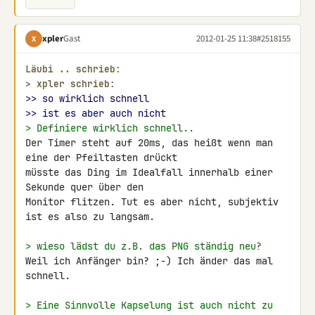
xpler
Gast
2012-01-25 11:38
#2518155
X
Läubi .. schrieb:
> 
xpler schrieb:
>> so wirklich schnell
>> ist es aber auch nicht
> Definiere wirklich schnell..
Der Timer steht auf 20ms, das heißt wenn man 
eine der Pfeiltasten drückt 

müsste das Ding im Idealfall innerhalb einer 
Sekunde quer über den 

Monitor flitzen. Tut es aber nicht, subjektiv 
ist es also zu langsam.

> wieso lädst du z.B. das PNG ständig neu?
Weil ich Anfänger bin? ;-) Ich änder das mal 
schnell.

> Eine Sinnvolle Kapselung ist auch nicht zu 