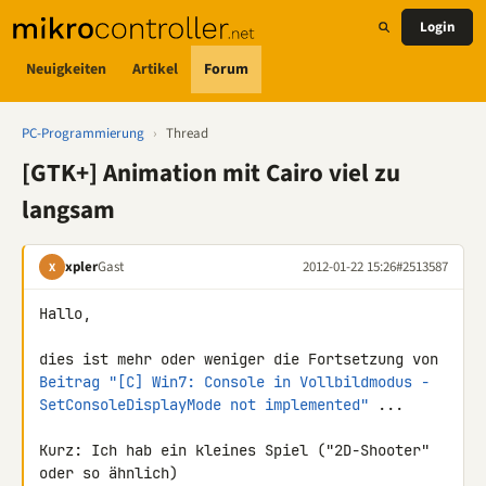
Login
Neuigkeiten
Artikel
Forum
PC-Programmierung
›
Thread
[GTK+] Animation mit Cairo viel zu
langsam
xpler
Gast
2012-01-22 15:26
#2513587
X
Hallo,

Beitrag "[C] Win7: Console in Vollbildmodus - 
SetConsoleDisplayMode not implemented"
 ...

Kurz: Ich hab ein kleines Spiel ("2D-Shooter" 
oder so ähnlich) 
