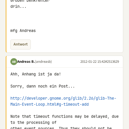
Groben Denkfehler 

drin...

mfg Andreas
Antwort
Andreas B.
(andreasb)
2012-01-22 15:42
#2513629
AB
Ahh, Anhang ist ja da!

Sorry, dann noch ein Post...

http://developer.gnome.org/glib/2.26/glib-The-
Main-Event-Loop.html#g-timeout-add
Note that timeout functions may be delayed, due 
to the processing of 

other event sources. Thus they should not be 