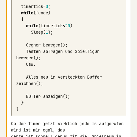
timertick
=
0
;
while
(
!
ende
)
{
while
(
timertick
<
20
)
Sleep
(
1
);
Gegner
bewegen
();
Tasten
abfragen
und
Spielfigur
bewegen
();
usw
.
Alles
neu
in
versteckten
Buffer
zeichnen
();
Buffer
anzeigen
();
}
}
Ob der Timer jetzt wirklich jede ms aufgerufen 
wird ist mir egal, das 

ganze ist schnell genug mit viel Spielraum in 