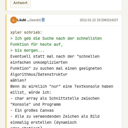
Antwort
Läubi ..
(laeubi)
2012-01-22 19:33
#2514107
L.
xpler schrieb:
> Ich geb die Suche nach der schnellsten 
Funktion für heute auf,
> bis morgen...
Eventuell statt mal nach der "schnellen 
einfachen unkomplizierten 

Funktion" zu suchen mal einen geeigneten 
Algorithmus/Datenstruktur 

wählen?

Wenn du wirklich "nur" eine Textkonsole haben 
willst, würde ich:

- char array als Schnittstelle zwischen 
"Konsole" und Programm

- Ein großes Canvas

- Alle zu verwendenden Zeichen als Bild 
einmalig erstellen (dynamisch 
