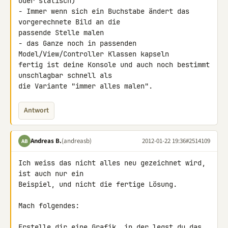
oder statisch)

- Immer wenn sich ein Buchstabe ändert das 
vorgerechnete Bild an die 

passende Stelle malen

- das Ganze noch in passenden 
Model/View/Controller Klassen kapseln

fertig ist deine Konsole und auch noch bestimmt 
unschlagbar schnell als 

die Variante "immer alles malen".
Antwort
Andreas B.
(andreasb)
2012-01-22 19:36
#2514109
AB
Ich weiss das nicht alles neu gezeichnet wird, 
ist auch nur ein 

Beispiel, und nicht die fertige Lösung.

Mach folgendes:

Erstelle dir eine Grafik, in der legst du das 