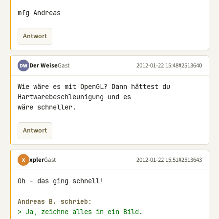
mfg Andreas
Antwort
Der Weise
Gast
2012-01-22 15:48
#2513640
DW
Wie wäre es mit OpenGL? Dann hättest du 
Hartwarebeschleunigung und es 

wäre schneller.
Antwort
xpler
Gast
2012-01-22 15:51
#2513643
X
Oh - das ging schnell!

Andreas B. schrieb:
> Ja, zeichne alles in ein Bild.