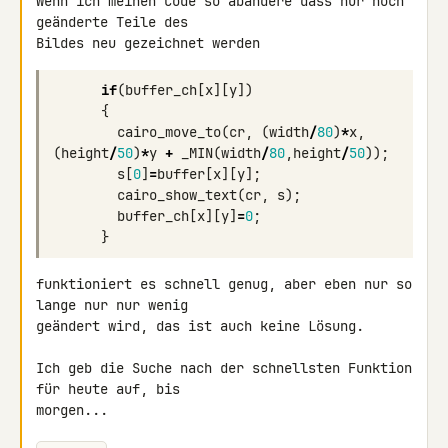
Wenn ich meinen Code so abändere dass nur noch 
geänderte Teile des 

Bildes neu gezeichnet werden
if
(
buffer_ch
[
x
][
y
])
{
cairo_move_to
(
cr
,
(
width
/
80
)
*
x
,
(
height
/
50
)
*
y
+
_MIN
(
width
/
80
,
height
/
50
));
s
[
0
]
=
buffer
[
x
][
y
];
cairo_show_text
(
cr
,
s
);
buffer_ch
[
x
][
y
]
=
0
;
}
funktioniert es schnell genug, aber eben nur so 
lange nur nur wenig 

geändert wird, das ist auch keine Lösung.

Ich geb die Suche nach der schnellsten Funktion 
für heute auf, bis 

morgen...