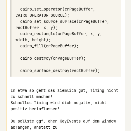
cairo_set_operator
(
crPageBuffer
,
CAIRO_OPERATOR_SOURCE
);
cairo_set_source_surface
(
crPageBuffer
,
rectBuffer
,
x
,
y
);
cairo_rectangle
(
crPageBuffer
,
x
,
y
,
width
,
height
);
cairo_fill
(
crPageBuffer
);
cairo_destroy
(
crPageBuffer
);
cairo_surface_destroy
(
rectBuffer
);
In etwa so geht das ziemlich gut, Timing nicht 
zu schnell machen! 

Schnelles Timing wird dich negativ, nicht 
positiv beeinflussen!

Du sollste ggf. eher KeyEvents auf dem Window 
abfangen, anstatt zu 
