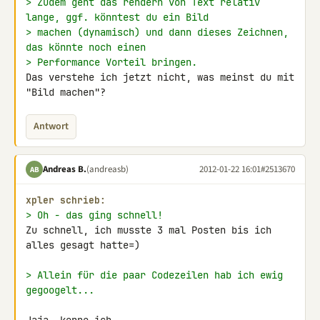
> Zudem geht das rendern von Text relativ 
lange, ggf. könntest du ein Bild
> machen (dynamisch) und dann dieses Zeichnen, 
das könnte noch einen
> Performance Vorteil bringen.
Das verstehe ich jetzt nicht, was meinst du mit 
"Bild machen"?
Antwort
Andreas B.
(andreasb)
2012-01-22 16:01
#2513670
AB
xpler schrieb:
> Oh - das ging schnell!
Zu schnell, ich musste 3 mal Posten bis ich 
alles gesagt hatte=)

> Allein für die paar Codezeilen hab ich ewig 
gegoogelt...