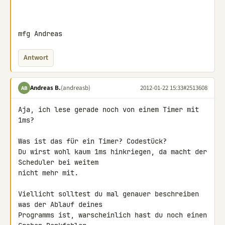
mfg Andreas
Antwort
Andreas B.
(andreasb)
2012-01-22 15:33
#2513608
AB
Aja, ich lese gerade noch von einem Timer mit 
1ms?

Was ist das für ein Timer? Codestück?

Du wirst wohl kaum 1ms hinkriegen, da macht der 
Scheduler bei weitem 

nicht mehr mit.

Viellicht solltest du mal genauer beschreiben 
was der Ablauf deines 

Programms ist, warscheinlich hast du noch einen 