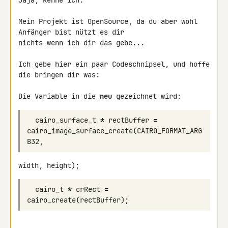
Jaja, kenne ich.

Mein Projekt ist OpenSource, da du aber wohl 
Anfänger bist nützt es dir 

nichts wenn ich dir das gebe...

Ich gebe hier ein paar Codeschnipsel, und hoffe 
die bringen dir was:

Die Variable in die 
neu
 gezeichnet wird:
cairo_surface_t
*
rectBuffer
=
cairo_image_surface_create
(
CAIRO_FORMAT_ARG
B32
,
width, height);
cairo_t
*
crRect
=
cairo_create
(
rectBuffer
);