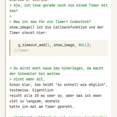
> Aja, ich lese gerade noch von einem Timer mit 
1ms?
>
> Was ist das für ein Timer? Codestück?
show_image() ist die Callbackfunktion und der 
Timer steckt hier:
g_timeout_add
(
1
,
show_image
,
NULL
);
//Timer
> Du wirst wohl kaum 1ms hinkriegen, da macht 
der Scheduler bei weitem
> nicht mehr mit.
Schon klar, 1ms heißt "so schnell wie möglich", 
testweise. Eigentlich 

reicht alle 20 ms oder so, aber das ist eben 
viel zu langsam, deshalb 

hatte ich mal am Timer gedreht.
