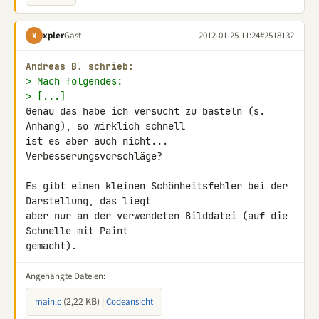
xpler
Gast
2012-01-25 11:24
#2518132
X
Andreas B. schrieb:
> Mach folgendes:
> [...]
Genau das habe ich versucht zu basteln (s. 
Anhang), so wirklich schnell 

ist es aber auch nicht... 
Verbesserungsvorschläge?

Es gibt einen kleinen Schönheitsfehler bei der 
Darstellung, das liegt 

aber nur an der verwendeten Bilddatei (auf die 
Schnelle mit Paint 

gemacht).
Angehängte Dateien:
(2,22 KB) |
main.c
Codeansicht