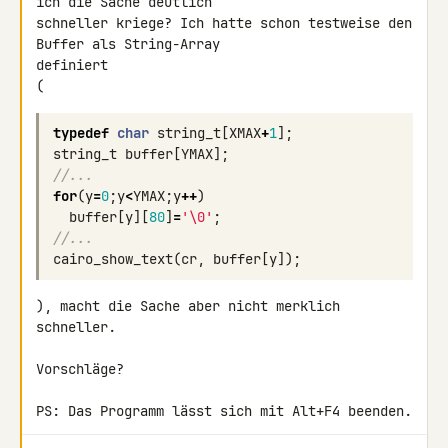
ich die Sache deutlich 

schneller kriege? Ich hatte schon testweise den 
Buffer als String-Array 

definiert

(
typedef
char
string_t
[
XMAX
+
1
];
string_t
buffer
[
YMAX
];
//...
for
(
y
=
0
;
y
<
YMAX
;
y
++
)
buffer
[
y
][
80
]
=
'\0'
;
//...
cairo_show_text
(
cr
,
buffer
[
y
]);
), macht die Sache aber nicht merklich 
schneller.

Vorschläge?

PS: Das Programm lässt sich mit Alt+F4 beenden.