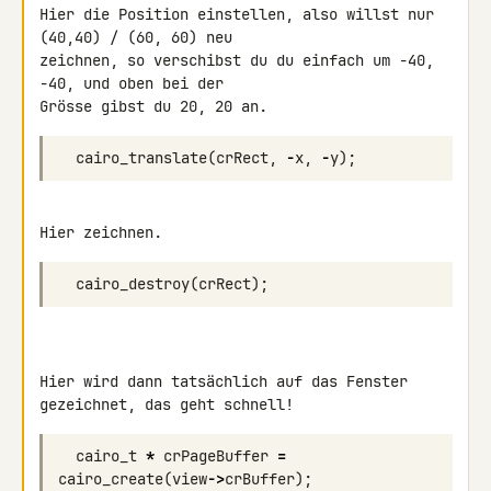
Hier die Position einstellen, also willst nur 
(40,40) / (60, 60) neu 

zeichnen, so verschibst du du einfach um -40, 
-40, und oben bei der 

Grösse gibst du 20, 20 an.
cairo_translate
(
crRect
,
-
x
,
-
y
);
Hier zeichnen.
cairo_destroy
(
crRect
);
Hier wird dann tatsächlich auf das Fenster 
gezeichnet, das geht schnell!
cairo_t
*
crPageBuffer
=
cairo_create
(
view
->
crBuffer
);