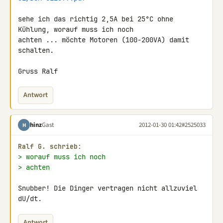
sehe ich das richtig 2,5A bei 25°C ohne 
Kühlung, worauf muss ich noch 

achten ... möchte Motoren (100-200VA) damit 
schalten.

Gruss Ralf
Antwort
hinz
Gast
2012-01-30 01:42
#2525033
H
Ralf G. schrieb:
> worauf muss ich noch
> achten
Snubber! Die Dinger vertragen nicht allzuviel 
dU/dt.
Antwort