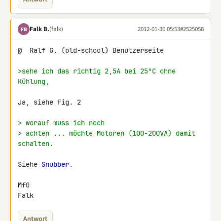
Falk B.
(falk)
2012-01-30 05:53
#2525058
FB
@  Ralf G. (old-school) Benutzerseite

>sehe ich das richtig 2,5A bei 25°C ohne 
Kühlung,
Ja, siehe Fig. 2

> worauf muss ich noch
> achten ... möchte Motoren (100-200VA) damit 
schalten.
Siehe 
Snubber
.

MfG

Falk
Antwort