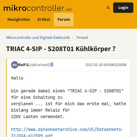
Login
Neuigkeiten
Artikel
Forum
Mikrocontroller und Digitale Elektronik
›
Thread
TRIAC 4-SIP - S208T01 Kühlkörper ?
Ralf G.
(old-school)
2012-01-30 00:00
#2525008
RG
Hallo

bin gerade dabei einen "TRIAC 4-SIP - S208T01" 
für eine Schaltung zu 

verplanen ... ist für mich das erste mal, hatte 
bislang immer Relais für 

220V Lasten verwendet.

http://www.datasheetarchive.com/dl/Datasheets-
31/DSA-612599.pdf