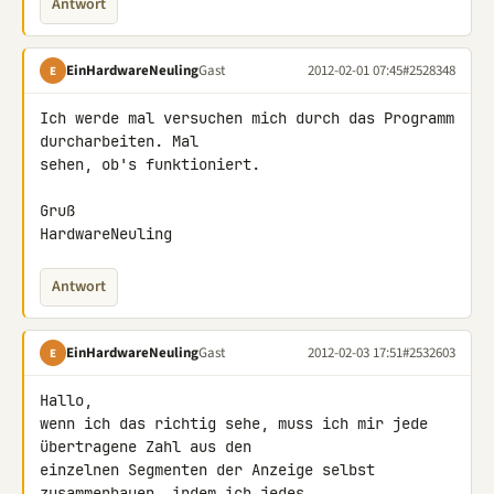
Antwort
EinHardwareNeuling
Gast
2012-02-01 07:45
#2528348
E
Ich werde mal versuchen mich durch das Programm 
durcharbeiten. Mal 

sehen, ob's funktioniert.

Gruß

HardwareNeuling
Antwort
EinHardwareNeuling
Gast
2012-02-03 17:51
#2532603
E
Hallo,

wenn ich das richtig sehe, muss ich mir jede 
übertragene Zahl aus den 

einzelnen Segmenten der Anzeige selbst 
zusammenbauen, indem ich jedes 
