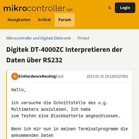
Login
Neuigkeiten
Artikel
Forum
Mikrocontroller und Digitale Elektronik
›
Thread
Digitek DT-4000ZC Interpretieren der
Daten über RS232
EinHardwareNeuling
Gast
2012-01-31 19:12
#2527851
E
Hallo,

ich versuche die Schnittstelle des o.g. 
Multimeters auszulesen. Ich habe 

zum Testen eine Blockbatterie angeschlossen.

Wenn ich mir nun in meinen Terminalprogramm die 
ankommenden Daten 
