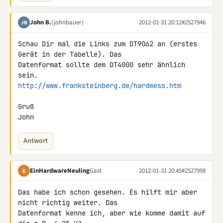
John B.
(johnbauer)
2012-01-31 20:12
#2527946
JB
Schau Dir mal die Links zum DT9062 an (erstes 
Gerät in der Tabelle). Das 

Datenformat sollte dem DT4000 sehr ähnlich 
http://www.franksteinberg.de/hardmess.htm
Gruß

John
Antwort
EinHardwareNeuling
Gast
2012-01-31 20:45
#2527998
E
Das habe ich schon gesehen. Es hilft mir aber 
nicht richtig weiter. Das 

Datenformat kenne ich, aber wie komme damit auf 