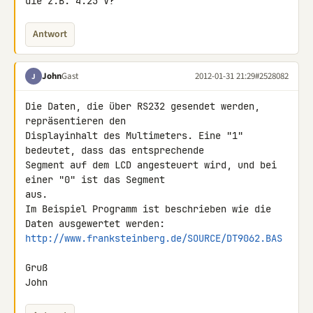
die z.B. 4.25 V?
Antwort
John
Gast
2012-01-31 21:29
#2528082
J
Die Daten, die über RS232 gesendet werden, 
repräsentieren den 

Displayinhalt des Multimeters. Eine "1" 
bedeutet, dass das entsprechende 

Segment auf dem LCD angesteuert wird, und bei 
einer "0" ist das Segment 

aus.

Im Beispiel Programm ist beschrieben wie die 
http://www.franksteinberg.de/SOURCE/DT9062.BAS
Gruß

John