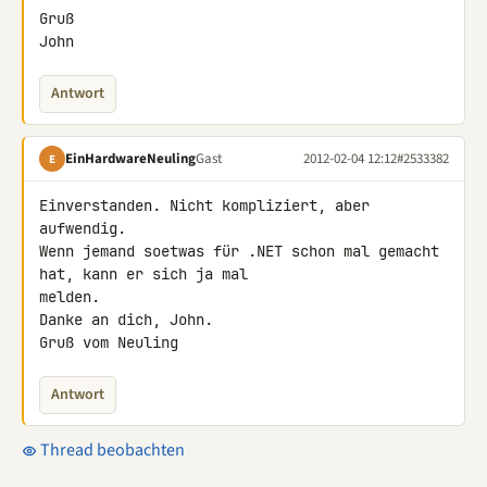
Gruß

John
Antwort
EinHardwareNeuling
Gast
2012-02-04 12:12
#2533382
E
Einverstanden. Nicht kompliziert, aber 
aufwendig.

Wenn jemand soetwas für .NET schon mal gemacht 
hat, kann er sich ja mal 

melden.

Danke an dich, John.

Gruß vom Neuling
Antwort
Thread beobachten