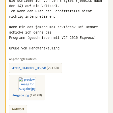
Wie schließe ich von den 8 Bytes (jeweils nach 
der 14) auf die Voltzahl. 

Ich kann den Plan der Schnittstelle nicht 
richtig interpretieren.

Kann mir das jemand mal erklären? Bei Bedarf 
schicke ich gerne das 

Programm (geschrieben mit VC# 2010 Espress)

Grüße vom HardwareNeuling
Angehängte Dateien:
(293 KB)
45987_DT4000ZC_DS.pdf
(170 KB)
Ausgabe.jpg
Antwort