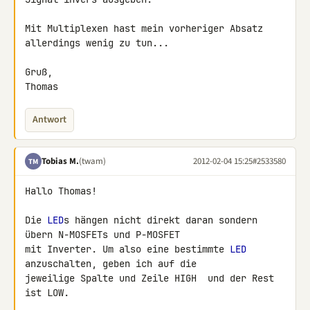
Mit Multiplexen hast mein vorheriger Absatz 
allerdings wenig zu tun...

Gruß,

Thomas
Antwort
Tobias M.
(twam)
2012-02-04 15:25
#2533580
TM
Hallo Thomas!

Die 
LED
s hängen nicht direkt daran sondern 
übern N-MOSFETs und P-MOSFET 

mit Inverter. Um also eine bestimmte 
LED
anzuschalten, geben ich auf die 

jeweilige Spalte und Zeile HIGH  und der Rest 
ist LOW.
