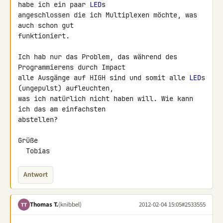
habe ich ein paar 
LED
s 

angeschlossen die ich Multiplexen möchte, was 
auch schon gut 

funktioniert.

Ich hab nur das Problem, das während des 
Programmierens durch Impact 

alle Ausgänge auf HIGH sind und somit alle 
LED
s 
(ungepulst) aufleuchten, 

was ich natürlich nicht haben will. Wie kann 
ich das am einfachsten 

abstellen?

Grüße

  Tobias
Antwort
Thomas T.
(knibbel)
2012-02-04 15:05
#2533555
TT