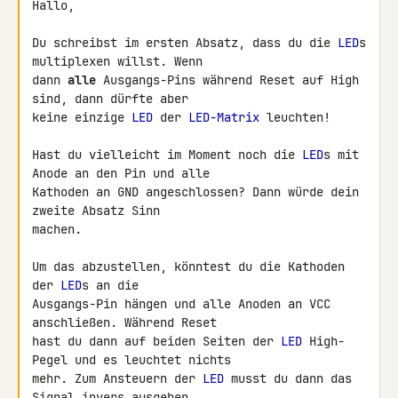
Hallo,

Du schreibst im ersten Absatz, dass du die 
LED
s 
multiplexen willst. Wenn 

dann 
alle
 Ausgangs-Pins während Reset auf High 
sind, dann dürfte aber 

keine einzige 
LED
 der 
LED-Matrix
 leuchten!

Hast du vielleicht im Moment noch die 
LED
s mit 
Anode an den Pin und alle 

Kathoden an GND angeschlossen? Dann würde dein 
zweite Absatz Sinn 

machen.

Um das abzustellen, könntest du die Kathoden 
der 
LED
s an die 

Ausgangs-Pin hängen und alle Anoden an VCC 
anschließen. Während Reset 

hast du dann auf beiden Seiten der 
LED
 High-
Pegel und es leuchtet nichts 

mehr. Zum Ansteuern der 
LED
 musst du dann das 
Signal invers ausgeben.
