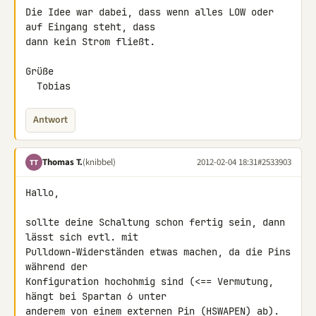
Die Idee war dabei, dass wenn alles LOW oder 
auf Eingang steht, dass 

dann kein Strom fließt.

Grüße

  Tobias
Antwort
Thomas T.
(knibbel)
2012-02-04 18:31
#2533903
TT
Hallo,

sollte deine Schaltung schon fertig sein, dann 
lässt sich evtl. mit 

Pulldown-Widerständen etwas machen, da die Pins 
während der 

Konfiguration hochohmig sind (<== Vermutung, 
hängt bei Spartan 6 unter 

anderem von einem externen Pin (HSWAPEN) ab). 