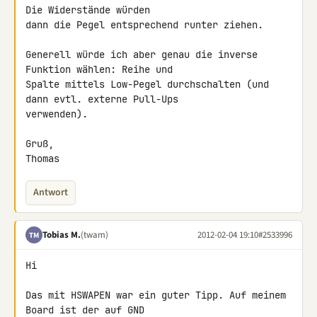
Die Widerstände würden 

dann die Pegel entsprechend runter ziehen.

Generell würde ich aber genau die inverse 
Funktion wählen: Reihe und 

Spalte mittels Low-Pegel durchschalten (und 
dann evtl. externe Pull-Ups 

verwenden).

Gruß,

Thomas
Antwort
Tobias M.
(twam)
2012-02-04 19:10
#2533996
TM
Hi

Das mit HSWAPEN war ein guter Tipp. Auf meinem 
Board ist der auf GND 
