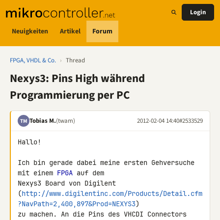
Login
Neuigkeiten
Artikel
Forum
FPGA, VHDL & Co.
›
Thread
Nexys3: Pins High während
Programmierung per PC
Tobias M.
(twam)
2012-02-04 14:40
#2533529
TM
Hallo!

Ich bin gerade dabei meine ersten Gehversuche 
mit einem 
FPGA
 auf dem 

Nexys3 Board von Digilent 

(
http://www.digilentinc.com/Products/Detail.cfm
?NavPath=2,400,897&Prod=NEXYS3
) 

zu machen. An die Pins des VHCDI Connectors 