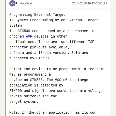
R. Hood
Gast
2012-02-08 16:37
#2540195
RH
Programming External Target

In-System Programming of an External Target 
System

The STK500 can be used as a programmer to 
program 
AVR
 devices in other 

applications. There are two different ISP 
connector pin-outs available, 

a 6-pin and a 10-pin version. Both are 
supported by STK500.

Select the device to be programmed in the same 
way as programming a 

device on STK500. The VCC of the target 
application is detected by 

STK500 and signals are converted into voltage 
levels suitable for the 

target system.

Note: If the other application has its own 