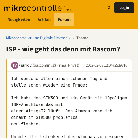
Login
Neuigkeiten
Artikel
Forum
Mikrocontroller und Digitale Elektronik
›
Thread
ISP - wie geht das denn mit Bascom?
Frank v.
(bascominus)
(Firma: Privat)
2012-02-08 12:04
#2539716
FV
Ich wünsche allen einen schönen Tag und

stelle schon wieder eine Frage:

Ich habe den STK500 und ein Gerät mit 10poligem 
ISP-Anschluss das mit 

einem Atmega32 läuft. Den Atmega kann ich 
direkt im STK500 problemlos 

neu flashen.

Um mir die Umsteckerei des Atmegas zu ersparen, 