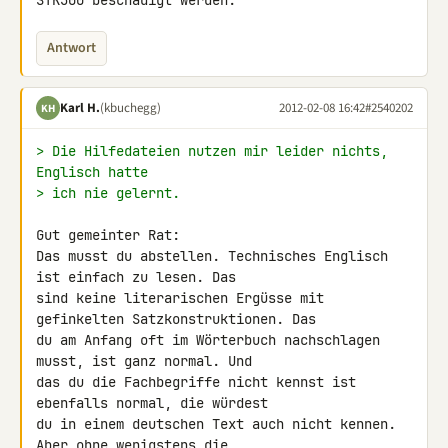
STK500 beschädigt werden.
Antwort
Karl H.
(kbuchegg)
2012-02-08 16:42
#2540202
KH
> Die Hilfedateien nutzen mir leider nichts, 
Englisch hatte
> ich nie gelernt.
Gut gemeinter Rat:

Das musst du abstellen. Technisches Englisch 
ist einfach zu lesen. Das 

sind keine literarischen Ergüsse mit 
gefinkelten Satzkonstruktionen. Das 

du am Anfang oft im Wörterbuch nachschlagen 
musst, ist ganz normal. Und 

das du die Fachbegriffe nicht kennst ist 
ebenfalls normal, die würdest 

du in einem deutschen Text auch nicht kennen. 
Aber ohne wenigstens die 
