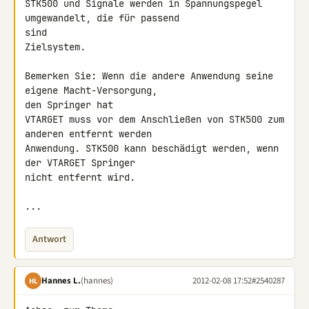
STK500 und Signale werden in Spannungspegel 
umgewandelt, die für passend 

sind

Zielsystem.

Bemerken Sie: Wenn die andere Anwendung seine 
eigene Macht-Versorgung, 

den Springer hat

VTARGET muss vor dem Anschließen von STK500 zum 
anderen entfernt werden

Anwendung. STK500 kann beschädigt werden, wenn 
der VTARGET Springer 

nicht entfernt wird.

...
Antwort
Hannes L.
(hannes)
2012-02-08 17:52
#2540287
HL