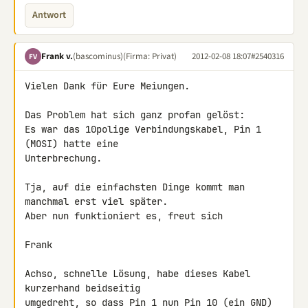
Antwort
Frank v.
(bascominus)
(Firma: Privat)
2012-02-08 18:07
#2540316
FV
Vielen Dank für Eure Meiungen.

Das Problem hat sich ganz profan gelöst:

Es war das 10polige Verbindungskabel, Pin 1 
(MOSI) hatte eine 

Unterbrechung.

Tja, auf die einfachsten Dinge kommt man 
manchmal erst viel später.

Aber nun funktioniert es, freut sich

Frank

Achso, schnelle Lösung, habe dieses Kabel 
kurzerhand beidseitig 

umgedreht, so dass Pin 1 nun Pin 10 (ein GND) 