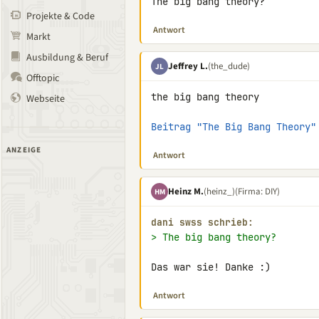
The big bang theory?
Projekte & Code
Antwort
Markt
Ausbildung & Beruf
Jeffrey L.
(the_dude)
JL
Offtopic
the big bang theory

Webseite
Beitrag "The Big Bang Theory"
ANZEIGE
Antwort
Heinz M.
(heinz_)
(Firma: DIY)
HM
dani swss schrieb:
> The big bang theory?
Das war sie! Danke :)
Antwort