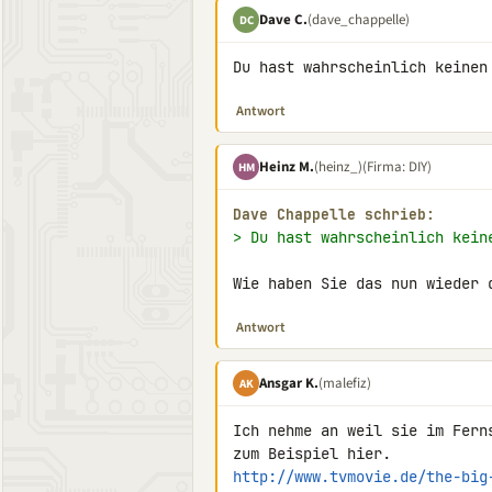
Dave C.
(dave_chappelle)
DC
Du hast wahrscheinlich keinen
Antwort
Heinz M.
(heinz_)
(Firma: DIY)
HM
Dave Chappelle schrieb:
> Du hast wahrscheinlich kein
Wie haben Sie das nun wieder 
Antwort
Ansgar K.
(malefiz)
AK
Ich nehme an weil sie im Ferns
http://www.tvmovie.de/the-big