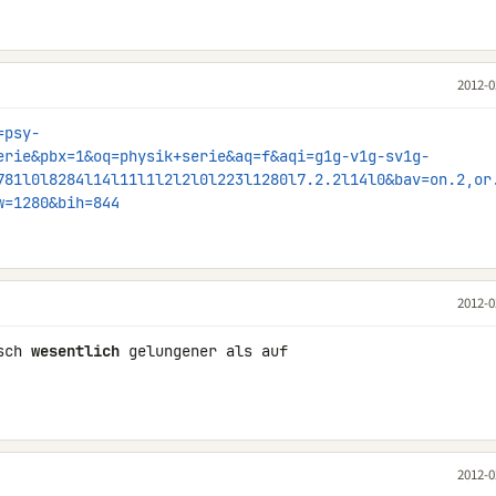
2012-0
=psy-
erie&pbx=1&oq=physik+serie&aq=f&aqi=g1g-v1g-sv1g-
781l0l8284l14l11l1l2l2l0l223l1280l7.2.2l14l0&bav=on.2,or
w=1280&bih=844
2012-0
sch 
wesentlich
 gelungener als auf 

2012-0