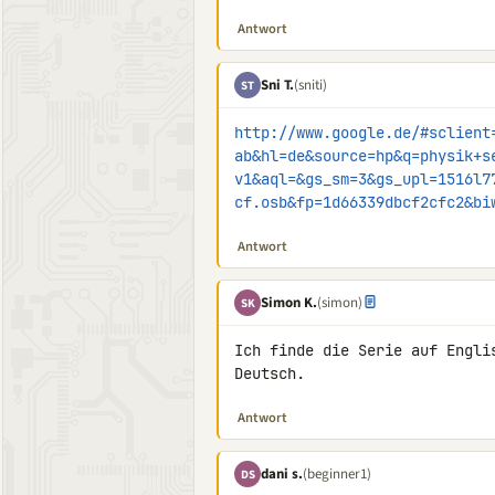
Antwort
Sni T.
(sniti)
ST
http://www.google.de/#sclient
ab&hl=de&source=hp&q=physik+s
v1&aql=&gs_sm=3&gs_upl=1516l7
cf.osb&fp=1d66339dbcf2cfc2&bi
Antwort
Simon K.
(simon)
SK
Ich finde die Serie auf Engli
Deutsch.
Antwort
dani s.
(beginner1)
DS