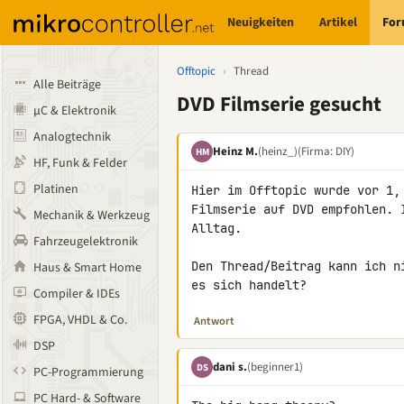
Neuigkeiten
Artikel
Fo
Offtopic
›
Thread
Alle Beiträge
DVD Filmserie gesucht
µC & Elektronik
Analogtechnik
Heinz M.
(heinz_)
(Firma: DIY)
HM
HF, Funk & Felder
Platinen
Hier im Offtopic wurde vor 1,
Filmserie auf DVD empfohlen. 
Mechanik & Werkzeug
Alltag.

Fahrzeugelektronik
Den Thread/Beitrag kann ich n
Haus & Smart Home
es sich handelt?
Compiler & IDEs
FPGA, VHDL & Co.
Antwort
DSP
dani s.
(beginner1)
DS
PC-Programmierung
PC Hard- & Software