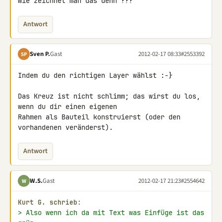
Wie zeichnet man das denn ???
Antwort
Sven P.
Gast
2012-02-17 08:33
#2553392
SP
Indem du den richtigen Layer wählst :-}

Das Kreuz ist nicht schlimm; das wirst du los, 
wenn du dir einen eigenen 

Rahmen als Bauteil konstruierst (oder den 
vorhandenen veränderst).
Antwort
W.S.
Gast
2012-02-17 21:23
#2554642
W
Kurt G. schrieb:
> Also wenn ich da mit Text was Einfüge ist das 