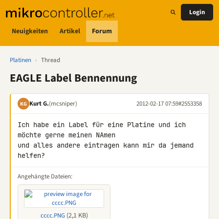
Login
Neuigkeiten
Artikel
Forum
Platinen
›
Thread
EAGLE Label Bennennung
Kurt G.
(mcsniper)
2012-02-17 07:59
#2553358
KG
Ich habe ein Label für eine Platine und ich 
möchte gerne meinen NAmen 

und alles andere eintragen kann mir da jemand 
helfen?
Angehängte Dateien:
(2,1 KB)
cccc.PNG