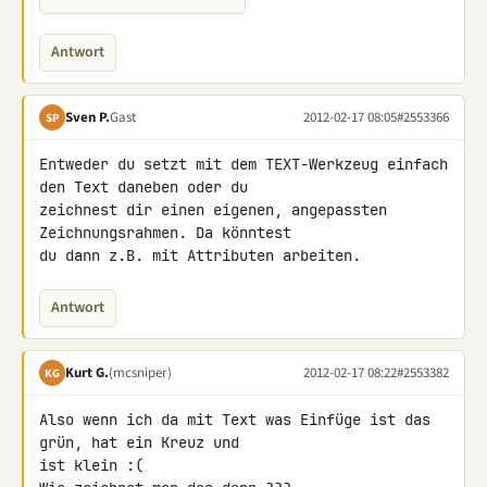
Antwort
Sven P.
Gast
2012-02-17 08:05
#2553366
SP
Entweder du setzt mit dem TEXT-Werkzeug einfach 
den Text daneben oder du 

zeichnest dir einen eigenen, angepassten 
Zeichnungsrahmen. Da könntest 

du dann z.B. mit Attributen arbeiten.
Antwort
Kurt G.
(mcsniper)
2012-02-17 08:22
#2553382
KG
Also wenn ich da mit Text was Einfüge ist das 
grün, hat ein Kreuz und 

ist klein :(
