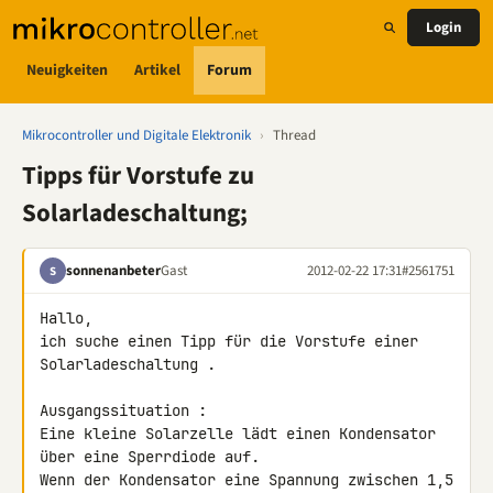
Login
Neuigkeiten
Artikel
Forum
Mikrocontroller und Digitale Elektronik
›
Thread
Tipps für Vorstufe zu
Solarladeschaltung;
sonnenanbeter
Gast
2012-02-22 17:31
#2561751
S
Hallo,

ich suche einen Tipp für die Vorstufe einer 
Solarladeschaltung .

Ausgangssituation :

Eine kleine Solarzelle lädt einen Kondensator 
über eine Sperrdiode auf.

Wenn der Kondensator eine Spannung zwischen 1,5 