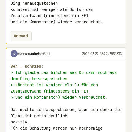
Ding herausquetschen 

könntest ist weniger als Du für den 
Zusatzaufwand (mindestens ein FET 

und ein Komparator) wieder verbrauchst.
Antwort
sonnenanbeter
Gast
2012-02-22 23:22
#2562333
S
Ben 
_
 schrieb:
> Ich glaube das bißchen was Du dann noch aus 
dem Ding herausquetschen
> könntest ist weniger als Du für den 
Zusatzaufwand (mindestens ein FET
> und ein Komparator) wieder verbrauchst.
Das möchte ich ausprobieren, aber ich denke die 
Blanz ist netto deutlich 

positiv.

Für die Schaltung werden nur hochohmige 