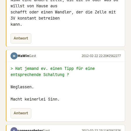
willst von Hause aus 

schafft oder einen Wandler, der die Zelle mit 
3V konstant betreiben 

kann.
Antwort
MaWin
Gast
2012-02-22 22:20
#2562277
M
> Hat jemand ev. einen Tipp für eine 
entsprechende Schaltung ?
Weglassen.

Macht keinerlei Sinn.
Antwort
sonnenanbeter
Gast
2012-02-22 23:11
#2562326
S