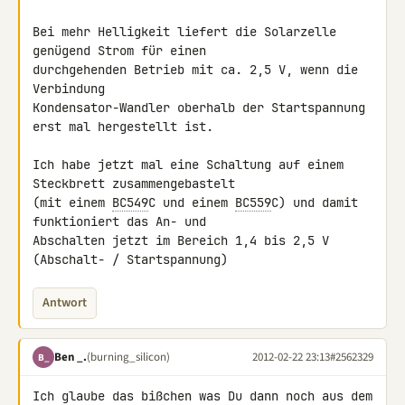
Bei mehr Helligkeit liefert die Solarzelle 
genügend Strom für einen 

durchgehenden Betrieb mit ca. 2,5 V, wenn die 
Verbindung 

Kondensator-Wandler oberhalb der Startspannung 
erst mal hergestellt ist.

Ich habe jetzt mal eine Schaltung auf einem 
Steckbrett zusammengebastelt 

(mit einem 
BC549
C und einem 
BC559
C) und damit 
funktioniert das An- und 

Abschalten jetzt im Bereich 1,4 bis 2,5 V 
(Abschalt- / Startspannung)
Antwort
Ben _.
(burning_silicon)
2012-02-22 23:13
#2562329
B_
Ich glaube das bißchen was Du dann noch aus dem 