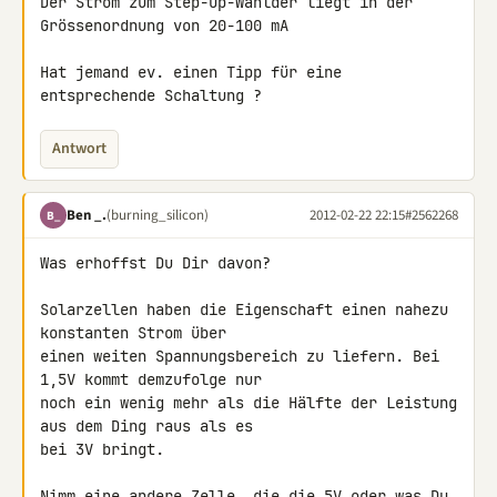
Der Strom zum Step-Up-Wanlder liegt in der 
Grössenordnung von 20-100 mA

Hat jemand ev. einen Tipp für eine 
entsprechende Schaltung ?
Antwort
Ben _.
(burning_silicon)
2012-02-22 22:15
#2562268
B_
Was erhoffst Du Dir davon?

Solarzellen haben die Eigenschaft einen nahezu 
konstanten Strom über 

einen weiten Spannungsbereich zu liefern. Bei 
1,5V kommt demzufolge nur 

noch ein wenig mehr als die Hälfte der Leistung 
aus dem Ding raus als es 

bei 3V bringt.

Nimm eine andere Zelle, die die 5V oder was Du 