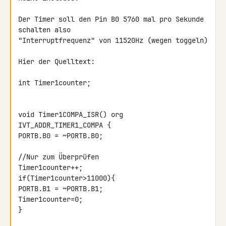
Der Timer soll den Pin B0 5760 mal pro Sekunde 
schalten also 

"Interruptfrequenz" von 11520Hz (wegen toggeln)

Hier der Quelltext:

int Timer1counter;

void Timer1COMPA_ISR() org 
IVT_ADDR_TIMER1_COMPA {

PORTB.B0 = ~PORTB.B0;

//Nur zum Überprüfen

Timer1counter++;

if(Timer1counter>11000){

PORTB.B1 = ~PORTB.B1;

Timer1counter=0;

}
