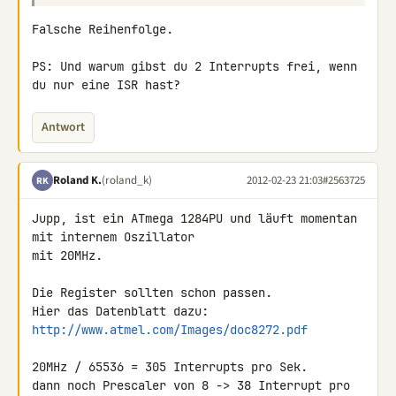
Falsche Reihenfolge.

PS: Und warum gibst du 2 Interrupts frei, wenn 
du nur eine ISR hast?
Antwort
Roland K.
(roland_k)
2012-02-23 21:03
#2563725
RK
Jupp, ist ein ATmega 1284PU und läuft momentan 
mit internem Oszillator 

mit 20MHz.

Die Register sollten schon passen.

http://www.atmel.com/Images/doc8272.pdf
20MHz / 65536 = 305 Interrupts pro Sek.

dann noch Prescaler von 8 -> 38 Interrupt pro 