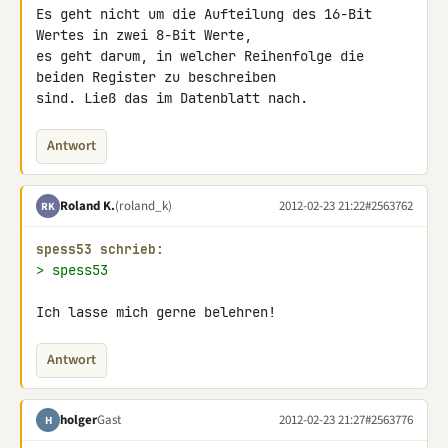
Es geht nicht um die Aufteilung des 16-Bit 
Wertes in zwei 8-Bit Werte, 

es geht darum, in welcher Reihenfolge die 
beiden Register zu beschreiben 

sind. Ließ das im Datenblatt nach.
Antwort
Roland K.
(roland_k)
2012-02-23 21:22
#2563762
RK
spess53 schrieb:
> spess53
Ich lasse mich gerne belehren!
Antwort
holger
Gast
2012-02-23 21:27
#2563776
H