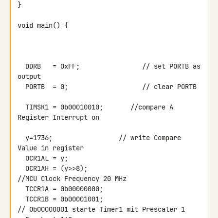
}

void main() {

  DDRB   = 0xFF;                // set PORTB as 
output

  PORTB  = 0;                   // clear PORTB

  TIMSK1 = 0b00010010;       //compare A 
Register Interrupt on

  y=1736;                 // write Compare 
Value in register

  OCR1AL = y;

  OCR1AH = (y>>8);

//MCU Clock Frequency 20 MHz

  TCCR1A = 0b00000000;

  TCCR1B = 0b00001001;

// 0b00000001 starte Timer1 mit Prescaler 1   