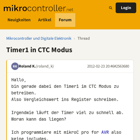
Login
Neuigkeiten
Artikel
Forum
Mikrocontroller und Digitale Elektronik
›
Thread
Timer1 in CTC Modus
Roland K.
(roland_k)
2012-02-23 20:46
#2563680
RK
Hallo,

bin gerade dabei den Timer1 im CTC Modus zu 
betreiben.

Also Vergleichswert ins Register schreiben.

Irgendwie läuft der Timer viel zu schnell ab. 
Woran kann das liegen?

Ich programmiere mit mikroC pro for 
AVR
 also 
keine includes.
