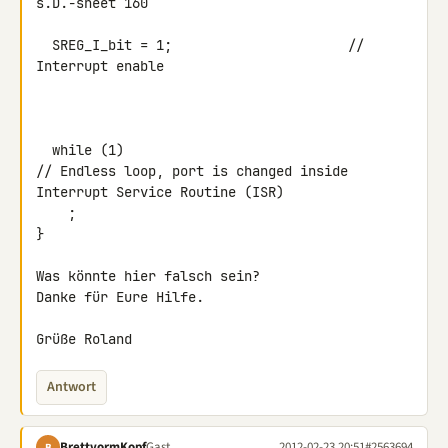
s.D.-sheet 160

  SREG_I_bit = 1;                      // 
Interrupt enable

  while (1)

// Endless loop, port is changed inside 
Interrupt Service Routine (ISR)

    ;

}

Was könnte hier falsch sein?

Danke für Eure Hilfe.

Grüße Roland
Antwort
BrettvormKopf
Gast
2012-02-23 20:51
#2563694
B