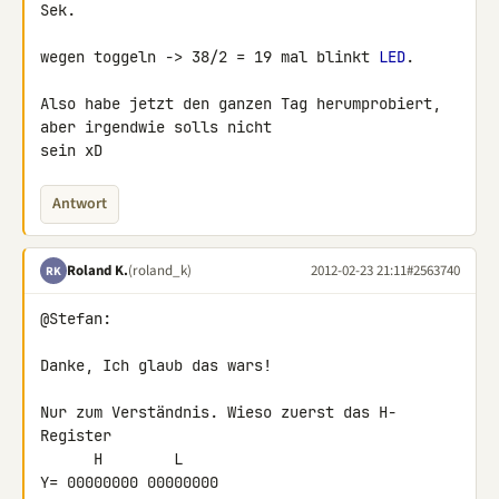
Sek.

wegen toggeln -> 38/2 = 19 mal blinkt 
LED
.

Also habe jetzt den ganzen Tag herumprobiert, 
aber irgendwie solls nicht 

sein xD
Antwort
Roland K.
(roland_k)
2012-02-23 21:11
#2563740
RK
@Stefan:

Danke, Ich glaub das wars!

Nur zum Verständnis. Wieso zuerst das H-
Register

      H        L

Y= 00000000 00000000
