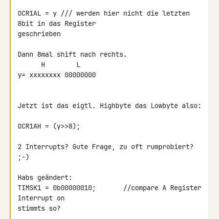
OCR1AL = y /// werden hier nicht die letzten 
8bit in das Register 

geschrieben

Dann 8mal shift nach rechts.

      H        L

y= xxxxxxxx 00000000

Jetzt ist das eigtl. Highbyte das Lowbyte also:

OCR1AH = (y>>8);

2 Interrupts? Gute Frage, zu oft rumprobiert? 
;-)

Habs geändert:

TIMSK1 = 0b00000010;       //compare A Register 
Interrupt on

stimmts so?
