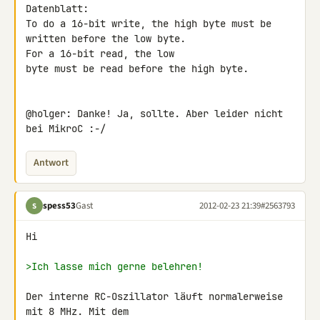
Datenblatt:

To do a 16-bit write, the high byte must be 
written before the low byte. 

For a 16-bit read, the low

byte must be read before the high byte.

@holger: Danke! Ja, sollte. Aber leider nicht 
bei MikroC :-/
Antwort
spess53
Gast
2012-02-23 21:39
#2563793
S
Hi

>Ich lasse mich gerne belehren!
Der interne RC-Oszillator läuft normalerweise 
mit 8 MHz. Mit dem 
