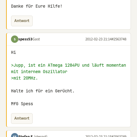
Danke für Eure Hilfe!
Antwort
spess53
Gast
2012-02-23 21:14
#2563748
S
Hi

>Jupp, ist ein ATmega 1284PU und läuft momentan 
mit internem Oszillator
>mit 20MHz.
Halte ich für ein Gerücht.

MfG Spess
Antwort
Stefan E.
(sternst)
2012-02-23 21:15
#2563749
SE