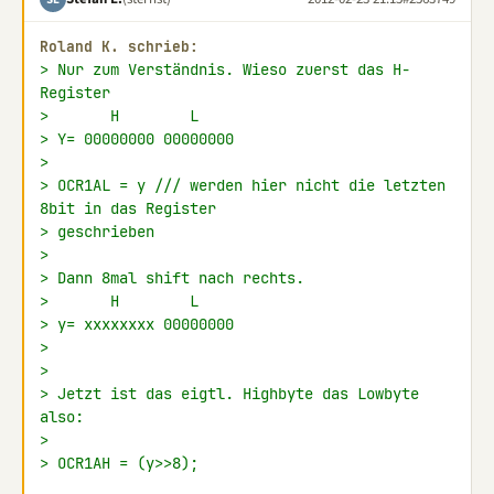
Roland K. schrieb:
> Nur zum Verständnis. Wieso zuerst das H-
Register
>       H        L
> Y= 00000000 00000000
>
> OCR1AL = y /// werden hier nicht die letzten 
8bit in das Register
> geschrieben
>
> Dann 8mal shift nach rechts.
>       H        L
> y= xxxxxxxx 00000000
>
>
> Jetzt ist das eigtl. Highbyte das Lowbyte 
also:
>
> OCR1AH = (y>>8);