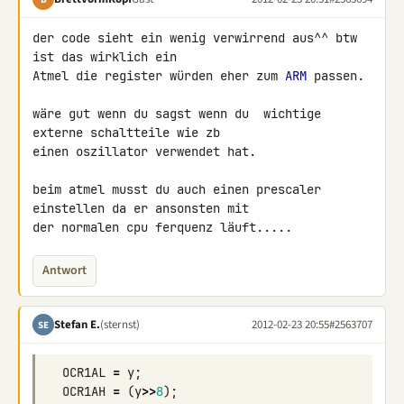
der code sieht ein wenig verwirrend aus^^ btw  
ist das wirklich ein 

Atmel die register würden eher zum 
ARM
 passen.

wäre gut wenn du sagst wenn du  wichtige 
externe schaltteile wie zb 

einen oszillator verwendet hat.

beim atmel musst du auch einen prescaler 
einstellen da er ansonsten mit 

der normalen cpu ferquenz läuft.....
Antwort
Stefan E.
(sternst)
2012-02-23 20:55
#2563707
SE
OCR1AL
=
y
;
OCR1AH
=
(
y
>>
8
);