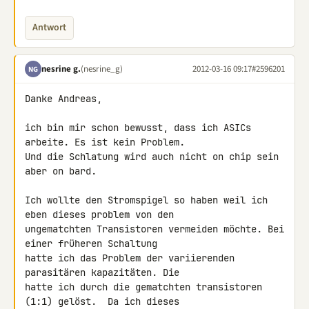
Antwort
nesrine g.
(nesrine_g)
2012-03-16 09:17
#2596201
NG
Danke Andreas,

ich bin mir schon bewusst, dass ich ASICs 
arbeite. Es ist kein Problem.

Und die Schlatung wird auch nicht on chip sein 
aber on bard.

Ich wollte den Stromspigel so haben weil ich 
eben dieses problem von den 

ungematchten Transistoren vermeiden möchte. Bei 
einer früheren Schaltung 

hatte ich das Problem der variierenden 
parasitären kapazitäten. Die 

hatte ich durch die gematchten transistoren 
(1:1) gelöst.  Da ich dieses 
