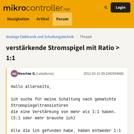
Login
Neuigkeiten
Artikel
Forum
Analoge Elektronik und Schaltungstechnik
›
Thread
verstärkende Stromspigel mit Ratio >
1:1
Nesrine G.
(caledonia)
2012-03-15 09:10
#2594685
NG
Hallo allerseits,

ich suche für meine Schaltung nach gematchte 
Stromspiegeltransistoren 

die eine Verstärkung von mehr als 1:1 haben. 
(5:1 oder mehr brauche ich)

Alle die ich gefunden habe, haben entweder 1:1 