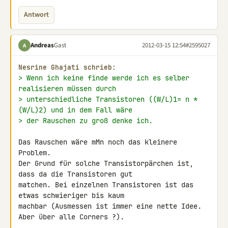
Antwort
Andreas
Gast
2012-03-15 12:54
#2595027
A
Nesrine Ghajati schrieb:
> Wenn ich keine finde werde ich es selber 
realisieren müssen durch
> unterschiedliche Transistoren ((W/L)1= n * 
(W/L)2) und in dem Fall wäre
> der Rauschen zu groß denke ich.
Das Rauschen wäre mMn noch das kleinere 
Problem.

Der Grund für solche Transistorpärchen ist, 
dass da die Transistoren gut 

matchen. Bei einzelnen Transistoren ist das 
etwas schwieriger bis kaum 

machbar (Ausmessen ist immer eine nette Idee. 
Aber über alle Corners ?).
