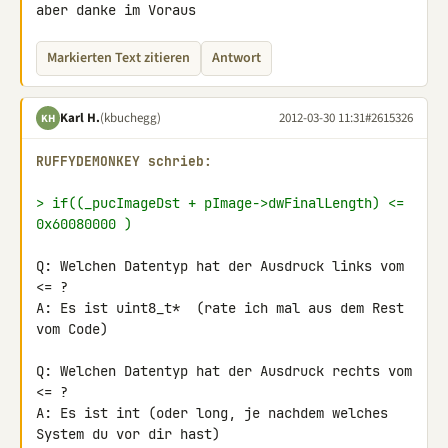
aber danke im Voraus
Markierten Text zitieren
Antwort
Karl H.
(kbuchegg)
2012-03-30 11:31
#2615326
KH
RUFFYDEMONKEY schrieb:
> if((_pucImageDst + pImage->dwFinalLength) <= 
0x60080000 )
Q: Welchen Datentyp hat der Ausdruck links vom 
<= ?

A: Es ist uint8_t*  (rate ich mal aus dem Rest 
vom Code)

Q: Welchen Datentyp hat der Ausdruck rechts vom 
<= ?

A: Es ist int (oder long, je nachdem welches 
System du vor dir hast)
