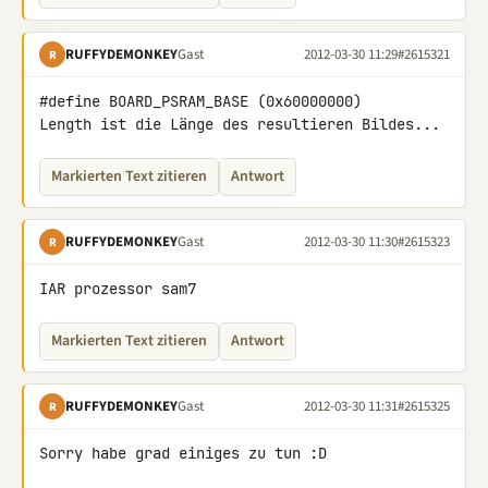
RUFFYDEMONKEY
Gast
2012-03-30 11:29
#2615321
R
#define BOARD_PSRAM_BASE (0x60000000)

Length ist die Länge des resultieren Bildes...
Markierten Text zitieren
Antwort
RUFFYDEMONKEY
Gast
2012-03-30 11:30
#2615323
R
IAR prozessor sam7
Markierten Text zitieren
Antwort
RUFFYDEMONKEY
Gast
2012-03-30 11:31
#2615325
R
Sorry habe grad einiges zu tun :D
