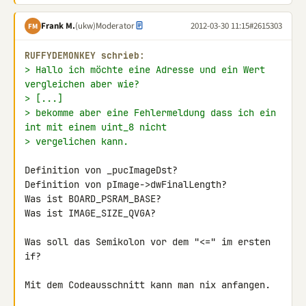
Frank M.
(ukw)
Moderator
2012-03-30 11:15
#2615303
FM
RUFFYDEMONKEY schrieb:
> Hallo ich möchte eine Adresse und ein Wert 
vergleichen aber wie?
> [...]
> bekomme aber eine Fehlermeldung dass ich ein 
int mit einem uint_8 nicht
> vergelichen kann.
Definition von _pucImageDst?

Definition von pImage->dwFinalLength?

Was ist BOARD_PSRAM_BASE?

Was ist IMAGE_SIZE_QVGA?

Was soll das Semikolon vor dem "<=" im ersten 
if?

Mit dem Codeausschnitt kann man nix anfangen.