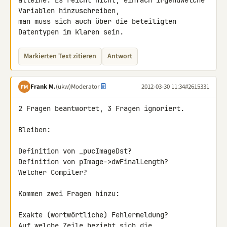
alleine. Es reicht nicht, einfach irgendwelche 
Variablen hinzuschreiben, 

man muss sich auch über die beteiligten 
Datentypen im klaren sein.
Markierten Text zitieren
Antwort
Frank M.
(ukw)
Moderator
2012-03-30 11:34
#2615331
FM
2 Fragen beantwortet, 3 Fragen ignoriert.

Bleiben:

Definition von _pucImageDst?

Definition von pImage->dwFinalLength?

Welcher Compiler?

Kommen zwei Fragen hinzu:

Exakte (wortwörtliche) Fehlermeldung?

Auf welche Zeile bezieht sich die 