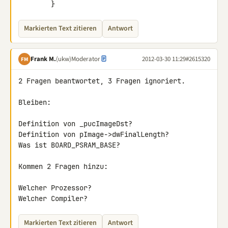
        }
Markierten Text zitieren
Antwort
Frank M.
(ukw)
Moderator
2012-03-30 11:29
#2615320
FM
2 Fragen beantwortet, 3 Fragen ignoriert.

Bleiben:

Definition von _pucImageDst?

Definition von pImage->dwFinalLength?

Was ist BOARD_PSRAM_BASE?

Kommen 2 Fragen hinzu:

Welcher Prozessor?

Welcher Compiler?
Markierten Text zitieren
Antwort