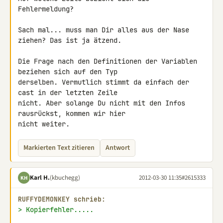
Fehlermeldung?

Sach mal... muss man Dir alles aus der Nase 
ziehen? Das ist ja ätzend.

Die Frage nach den Definitionen der Variablen 
beziehen sich auf den Typ 

derselben. Vermutlich stimmt da einfach der 
cast in der letzten Zeile 

nicht. Aber solange Du nicht mit den Infos 
rausrückst, kommen wir hier 

nicht weiter.
Markierten Text zitieren
Antwort
Karl H.
(kbuchegg)
2012-03-30 11:35
#2615333
KH
RUFFYDEMONKEY schrieb:
> Kopierfehler.....