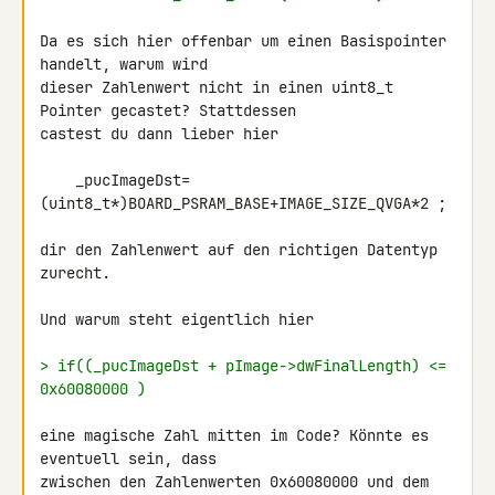
Da es sich hier offenbar um einen Basispointer 
handelt, warum wird 

dieser Zahlenwert nicht in einen uint8_t 
Pointer gecastet? Stattdessen 

castest du dann lieber hier

    _pucImageDst=
(uint8_t*)BOARD_PSRAM_BASE+IMAGE_SIZE_QVGA*2 ;

dir den Zahlenwert auf den richtigen Datentyp 
zurecht.

Und warum steht eigentlich hier

> if((_pucImageDst + pImage->dwFinalLength) <= 
0x60080000 )
eine magische Zahl mitten im Code? Könnte es 
eventuell sein, dass 

zwischen den Zahlenwerten 0x60080000 und dem 