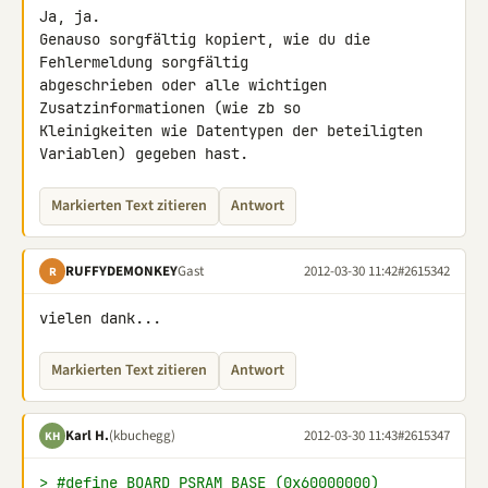
Ja, ja.

Genauso sorgfältig kopiert, wie du die 
Fehlermeldung sorgfältig 

abgeschrieben oder alle wichtigen 
Zusatzinformationen (wie zb so 

Kleinigkeiten wie Datentypen der beteiligten 
Variablen) gegeben hast.
Markierten Text zitieren
Antwort
RUFFYDEMONKEY
Gast
2012-03-30 11:42
#2615342
R
vielen dank...
Markierten Text zitieren
Antwort
Karl H.
(kbuchegg)
2012-03-30 11:43
#2615347
KH
> #define BOARD_PSRAM_BASE (0x60000000)