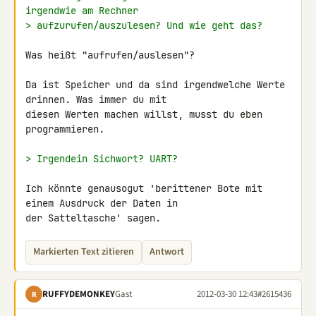
irgendwie am Rechner
> aufzurufen/auszulesen? Und wie geht das?
Was heißt "aufrufen/auslesen"?

Da ist Speicher und da sind irgendwelche Werte 
drinnen. Was immer du mit 

diesen Werten machen willst, musst du eben 
programmieren.

> Irgendein Sichwort? UART?
Ich könnte genausogut 'berittener Bote mit 
einem Ausdruck der Daten in 

der Satteltasche' sagen.
Markierten Text zitieren
Antwort
RUFFYDEMONKEY
Gast
2012-03-30 12:43
#2615436
R