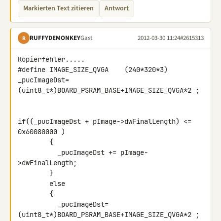
Markierten Text zitieren
Antwort
RUFFYDEMONKEY
Gast
2012-03-30 11:24
#2615313
R
Kopierfehler.....

#define IMAGE_SIZE_QVGA    (240*320*3)

_pucImageDst=
(uint8_t*)BOARD_PSRAM_BASE+IMAGE_SIZE_QVGA*2 ;

if((_pucImageDst + pImage->dwFinalLength) <= 
0x60080000 )

        {

          _pucImageDst += pImage-
>dwFinalLength;

        }

        else

        {

          _pucImageDst=
(uint8_t*)BOARD_PSRAM_BASE+IMAGE_SIZE_QVGA*2 ;
