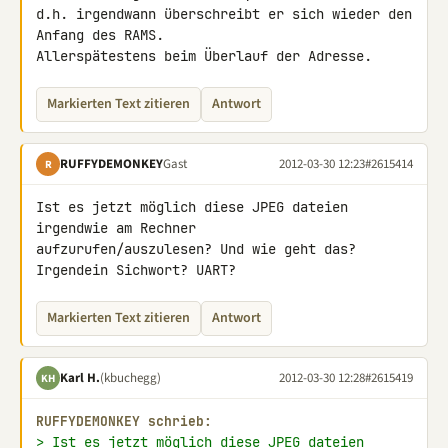
d.h. irgendwann überschreibt er sich wieder den 
Anfang des RAMS. 

Allerspätestens beim Überlauf der Adresse.
Markierten Text zitieren
Antwort
RUFFYDEMONKEY
Gast
2012-03-30 12:23
#2615414
R
Ist es jetzt möglich diese JPEG dateien 
irgendwie am Rechner 

aufzurufen/auszulesen? Und wie geht das? 
Irgendein Sichwort? UART?
Markierten Text zitieren
Antwort
Karl H.
(kbuchegg)
2012-03-30 12:28
#2615419
KH
RUFFYDEMONKEY schrieb:
> Ist es jetzt möglich diese JPEG dateien 