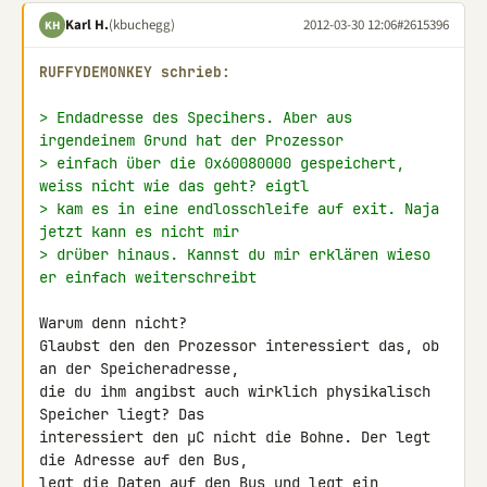
Karl H.
(kbuchegg)
2012-03-30 12:06
#2615396
KH
RUFFYDEMONKEY schrieb:
> Endadresse des Specihers. Aber aus 
irgendeinem Grund hat der Prozessor
> einfach über die 0x60080000 gespeichert, 
weiss nicht wie das geht? eigtl
> kam es in eine endlosschleife auf exit. Naja 
jetzt kann es nicht mir
> drüber hinaus. Kannst du mir erklären wieso 
er einfach weiterschreibt
Warum denn nicht?

Glaubst den den Prozessor interessiert das, ob 
an der Speicheradresse, 

die du ihm angibst auch wirklich physikalisch 
Speicher liegt? Das 

interessiert den µC nicht die Bohne. Der legt 
die Adresse auf den Bus, 

legt die Daten auf den Bus und legt ein 