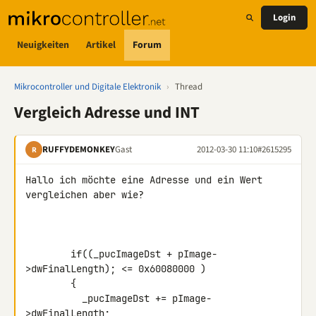
Login
Neuigkeiten
Artikel
Forum
Mikrocontroller und Digitale Elektronik
›
Thread
Vergleich Adresse und INT
RUFFYDEMONKEY
Gast
2012-03-30 11:10
#2615295
R
Hallo ich möchte eine Adresse und ein Wert 
vergleichen aber wie?

        if((_pucImageDst + pImage-
>dwFinalLength); <= 0x60080000 )

        {

          _pucImageDst += pImage-
>dwFinalLength;
