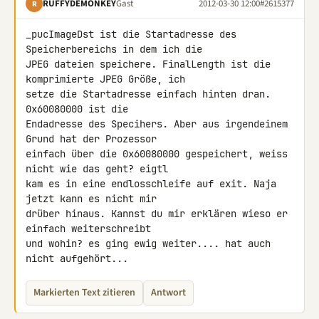
RUFFYDEMONKEY
Gast
2012-03-30 12:00
#2615377
R
_pucImageDst ist die Startadresse des 
Speicherbereichs in dem ich die 

JPEG dateien speichere. FinalLength ist die 
komprimierte JPEG Größe, ich 

setze die Startadresse einfach hinten dran. 
0x60080000 ist die 

Endadresse des Specihers. Aber aus irgendeinem 
Grund hat der Prozessor 

einfach über die 0x60080000 gespeichert, weiss 
nicht wie das geht? eigtl 

kam es in eine endlosschleife auf exit. Naja 
jetzt kann es nicht mir 

drüber hinaus. Kannst du mir erklären wieso er 
einfach weiterschreibt 

und wohin? es ging ewig weiter.... hat auch 
nicht aufgehört...
Markierten Text zitieren
Antwort