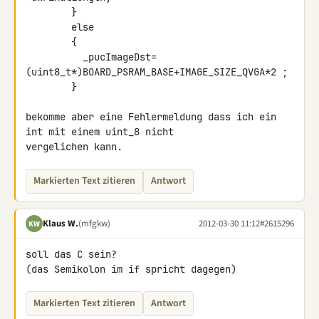
        }

        else

        {

          _pucImageDst=
(uint8_t*)BOARD_PSRAM_BASE+IMAGE_SIZE_QVGA*2 ;

        }

bekomme aber eine Fehlermeldung dass ich ein 
int mit einem uint_8 nicht 

vergelichen kann.
Markierten Text zitieren
Antwort
Klaus W.
(mfgkw)
2012-03-30 11:12
#2615296
KW
soll das C sein?

(das Semikolon im if spricht dagegen)
Markierten Text zitieren
Antwort