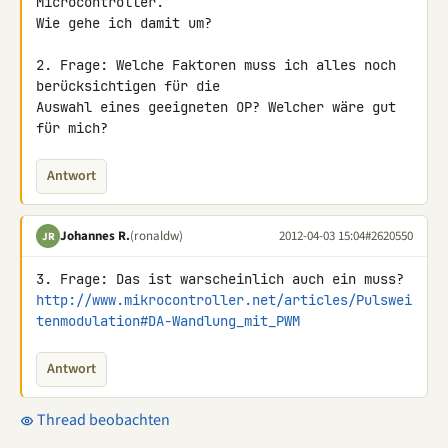
Microcontroller.

Wie gehe ich damit um?

2. Frage: Welche Faktoren muss ich alles noch 
berücksichtigen für die 

Auswahl eines geeigneten OP? Welcher wäre gut 
für mich?
Antwort
Johannes R.
(ronaldw)
2012-04-03 15:04
#2620550
JR
http://www.mikrocontroller.net/articles/Pulswei
tenmodulation#DA-Wandlung_mit_PWM
Antwort
Thread beobachten