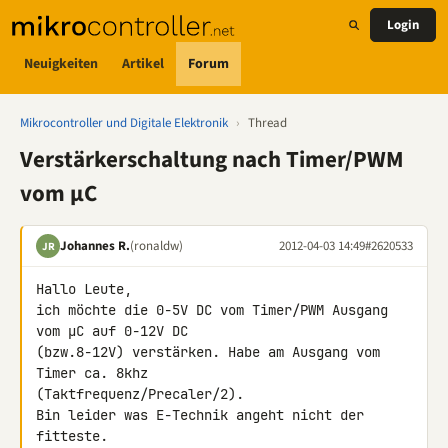
Login
Neuigkeiten
Artikel
Forum
Mikrocontroller und Digitale Elektronik
›
Thread
Verstärkerschaltung nach Timer/PWM
vom µC
Johannes R.
(ronaldw)
2012-04-03 14:49
#2620533
JR
Hallo Leute,

ich möchte die 0-5V DC vom Timer/PWM Ausgang 
vom µC auf 0-12V DC 

(bzw.8-12V) verstärken. Habe am Ausgang vom 
Timer ca. 8khz 

(Taktfrequenz/Precaler/2).

Bin leider was E-Technik angeht nicht der 
fitteste.
