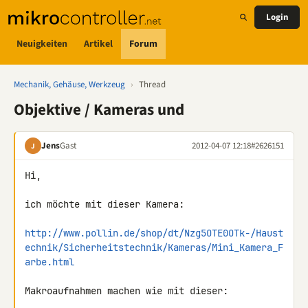
Login
Neuigkeiten
Artikel
Forum
Mechanik, Gehäuse, Werkzeug
›
Thread
Objektive / Kameras und
Jens
Gast
2012-04-07 12:18
#2626151
J
Hi,

ich möchte mit dieser Kamera:

http://www.pollin.de/shop/dt/Nzg5OTE0OTk-/Haust
echnik/Sicherheitstechnik/Kameras/Mini_Kamera_F
arbe.html
Makroaufnahmen machen wie mit dieser:
