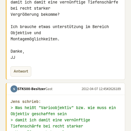
damit ich damit eine vernünftige Tiefenschärfe 
bei recht starker 

Vergrößerung bekomme?

Ich brauche etwas unterstützung im Bereich 
Objektive und 

Montagemöglichkeiten.

Danke,

JJ
Antwort
STK500-Besitzer
Gast
2012-04-07 12:45
#2626189
S
Jens schrieb:
> Was heißt "Varioobjektiv" bzw. wie muss ein 
Objektiv geschaffen sein
> damit ich damit eine vernünftige 
Tiefenschärfe bei recht starker