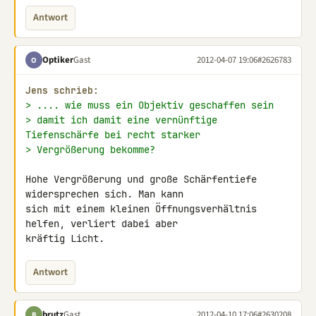
Antwort
Optiker
Gast
2012-04-07 19:06
#2626783
O
Jens schrieb:
> .... wie muss ein Objektiv geschaffen sein
> damit ich damit eine vernünftige 
Tiefenschärfe bei recht starker
> Vergrößerung bekomme?
Hohe Vergrößerung und große Schärfentiefe 
widersprechen sich. Man kann 

sich mit einem kleinen Öffnungsverhältnis 
helfen, verliert dabei aber 

kräftig Licht.
Antwort
brutz
Gast
2012-04-10 17:06
#2630208
B