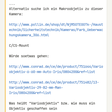
...

Alternativ suche ich ein Makroobjetiv zu dieser 
Kamera:

http://www.pollin.de/shop/dt/NjM5OTE0OTk-/Haust
echnik/Sicherheitstechnik/Kameras/Farb_Ueberwac
hungskamera_306.html
C/CS-Mount

Würde soetwas gehen:

http://www.conrad.de/ce/de/product/751644/Vario
objektiv-6-60-mm-Auto-Iris/0804200&ref=list
http://www.conrad.de/ce/de/product/751482/13-
Varioobjektiv-29-82-mm-Man-
Iris/0804200&ref=list
Was heißt "Varioobjektiv" bzw. wie muss ein 
Objektiv geschaffen sein 
