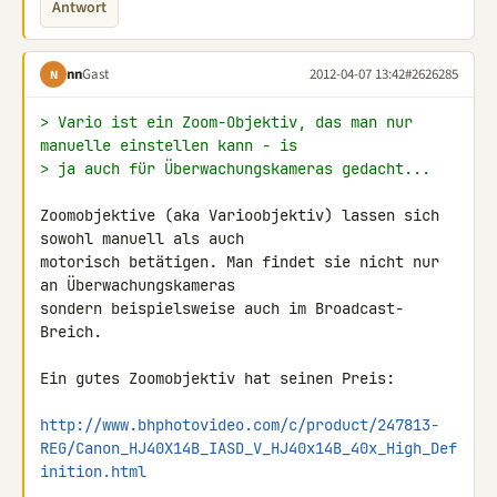
Antwort
nn
Gast
2012-04-07 13:42
#2626285
N
> Vario ist ein Zoom-Objektiv, das man nur 
manuelle einstellen kann - is
> ja auch für Überwachungskameras gedacht...
Zoomobjektive (aka Varioobjektiv) lassen sich 
sowohl manuell als auch 

motorisch betätigen. Man findet sie nicht nur 
an Überwachungskameras 

sondern beispielsweise auch im Broadcast-
Breich.

Ein gutes Zoomobjektiv hat seinen Preis:

http://www.bhphotovideo.com/c/product/247813-
REG/Canon_HJ40X14B_IASD_V_HJ40x14B_40x_High_Def
inition.html