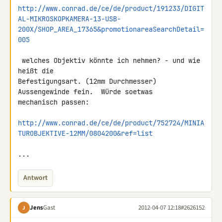
http://www.conrad.de/ce/de/product/191233/DIGIT
AL-MIKROSKOPKAMERA-13-USB-
200X/SHOP_AREA_17365&promotionareaSearchDetail=
005
 welches Objektiv könnte ich nehmen? - und wie 
heißt die 

Befestigungsart. (12mm Durchmesser) 
Aussengewinde fein.  Würde soetwas 

mechanisch passen:

http://www.conrad.de/ce/de/product/752724/MINIA
TUROBJEKTIVE-12MM/0804200&ref=list
...
Antwort
Jens
Gast
2012-04-07 12:18
#2626152
J