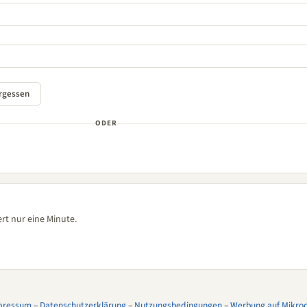
ODER
rt nur eine Minute.
pressum
–
Datenschutzerklärung
–
Nutzungsbedingungen
–
Werbung auf Mikroco