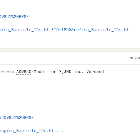
09851%20BRSZ
p/sg_Bauteile_ICs.htm?ID=1855&ref=sg_Bauteile_ICs.htm
2012-0
le ein 
AD9850
-Modul für 7,30€ inc. Versand 

%209851%20BRSZ
hop/sg_Bauteile_ICs.htm
...