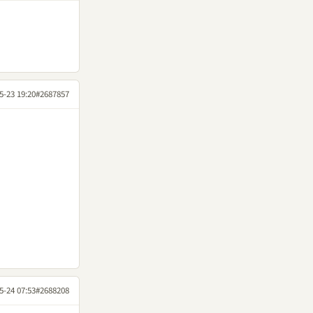
5-23 19:20
#2687857
5-24 07:53
#2688208