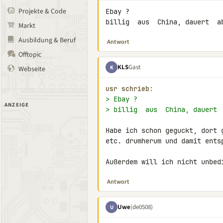
Projekte & Code
Ebay ?

billig  aus  China, dauert  a
Markt
Ausbildung & Beruf
Antwort
Offtopic
KLS
Gast
K
Webseite
usr schrieb:
> Ebay ?
ANZEIGE
> billig  aus  China, dauert 
Habe ich schon geguckt, dort 
etc. drumherum und damit entsp
Außerdem will ich nicht unbed
Antwort
Uwe
(de0508)
U