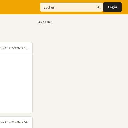
Login
ANZEIGE
5-23 17:22
#2687716
5-23 18:24
#2687795