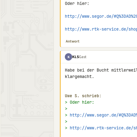
Oder hier:

http://www.segor.de/#Q%3DAD%2
http://www.rtk-service.de/sho
Antwort
KLS
Gast
K
Habe bei der Bucht mittlerwei
klargemacht.

Uwe S. schrieb:
> Oder hier:
>
> 
http://www.segor.de/#Q%3DAD
>
> 
http://www.rtk-service.de/s