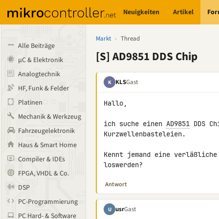
Neuigkeiten
Artikel
Fo
Markt
›
Thread
Alle Beiträge
[S] AD9851 DDS Chip
µC & Elektronik
Analogtechnik
KLS
Gast
K
HF, Funk & Felder
Platinen
Hallo,

Mechanik & Werkzeug
ich suche einen 
AD9851
 DDS Ch
Fahrzeugelektronik
Kurzwellenbasteleien.

Haus & Smart Home
Kennt jemand eine verläßliche
Compiler & IDEs
loswerden?
FPGA, VHDL & Co.
Antwort
DSP
PC-Programmierung
usr
Gast
U
PC Hard- & Software