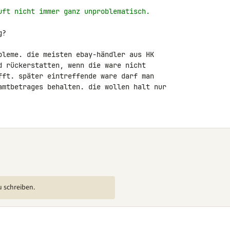
uft nicht immer ganz unproblematisch.
?

bleme. die meisten ebay-händler aus HK 

d rückerstatten, wenn die ware nicht 

fft. später eintreffende ware darf man 

amtbetrages behalten. die wollen halt nur 

u schreiben.