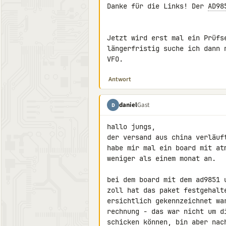
Danke für die Links! Der 
AD98
Jetzt wird erst mal ein Prüfs
längerfristig suche ich dann 
VFO.
Antwort
daniel
Gast
D
hallo jungs,

der versand aus china verläuf
habe mir mal ein board mit at
weniger als einem monat an.

bei dem board mit dem ad9851 
zoll hat das paket festgehalt
ersichtlich gekennzeichnet wa
rechnung - das war nicht um d
schicken können, bin aber nac