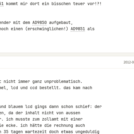
51
 kommt mir dort ein bisschen teuer vor!?!

ender mit dem 
AD9850
 aufgebaut, 

noch einen (erschwinglichen!) 
AD9851
 als 

2012-0
t nicht immer ganz unproblematisch.

mel, lcd und ccd bestellt. das kam nach 

und blauem lcd gings dann schon schief: der 

en, da der inhalt nicht von aussen 

r. ich musste zum zollamt mit einer 

ie ecke. ich hätte die rechnung auch 

h 35 tagen wartezeit doch etwas ungeduldig 
