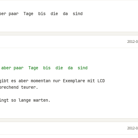
ber paar  Tage  bis  die  da  sind
2012-0
 aber paar  Tage  bis  die  da  sind
gibt es aber momentan nur Exemplare mit LCD 

rechend teurer.

ingt so lange warten.
2012-0