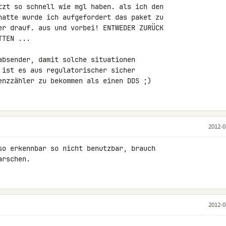
tzt so schnell wie mgl haben. als ich den 

hatte wurde ich aufgefordert das paket zu 

er drauf. aus und vorbei! ENTWEDER ZURÜCK 

TEN ...

absender, damit solche situationen 

 ist es aus regulatorischer sicher 

enzzähler zu bekommen als einen DDS ;)
2012-0
so erkennbar so nicht benutzbar, brauch 

arschen.
2012-0