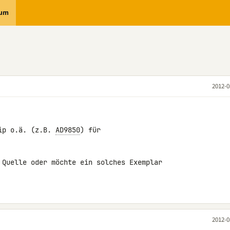
rum
2012-0
ip o.ä. (z.B. 
AD9850
) für 

 Quelle oder möchte ein solches Exemplar 

2012-0