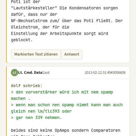
Poti ist der 

"Lautstärkesteller" Die Kondensatoren sorgen 
dafür, dass nur der 

NF-Wechselstrom zum/ über das Poti fließt. Der 
Gleichstrom, der für die 

Einstellung der Arbeitspunkte sorgt wird 
geblockt.
Markierten Text zitieren
Antwort
Lt. Cmd. Data
Gast
2013-02-22 01:49
#3056608
LC
dolf schrieb:
> den vorverstärker würd ich mit nem opamp 
machen .
> wenn man schon nen opamp nimmt kann man auch 
gleich nen lm/tlc393 oder
> gar nen 339 nehmen.
beides sind keine OpAmps sondern Comparatoren 