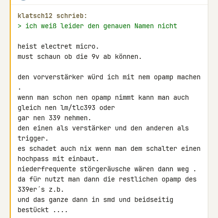
klatsch12 schrieb:
> ich weiß leider den genauen Namen nicht
heist electret micro.

must schaun ob die 9v ab können.

den vorverstärker würd ich mit nem opamp machen 
.

wenn man schon nen opamp nimmt kann man auch 
gleich nen lm/tlc393 oder 

gar nen 339 nehmen.

den einen als verstärker und den anderen als 
trigger.

es schadet auch nix wenn man dem schalter einen 
hochpass mit einbaut.

niederfrequente störgeräusche wären dann weg .

da für nutzt man dann die restlichen opamp des 
339er´s z.b.

und das ganze dann in smd und beidseitig 
bestückt ....