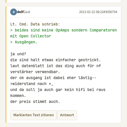
dolf
Gast
2013-02-22 08:22
#3056754
D
Lt. Cmd. Data schrieb:
> beides sind keine OpAmps sondern Comparatoren 
mit Open Collector
> Ausgängen.
ja und?

die sind halt etwas einfacher gestrickt.

laut datenblatt ist das ding auch für nf 
verstärker verwendbar.

der ok ausgang ist dabei eher lästig--
>widerstand nach +,

und da soll ja auch gar kein hifi bei raus 
kommen.

der preis stimmt auch.
Markierten Text zitieren
Antwort