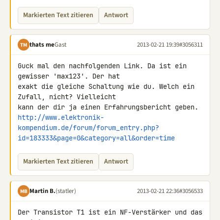
Markierten Text zitieren
Antwort
thats me
Gast
2013-02-21 19:39
#3056311
TM
Guck mal den nachfolgenden Link. Da ist ein 
gewisser 'max123'. Der hat 

exakt die gleiche Schaltung wie du. Welch ein 
Zufall, nicht? Vielleicht 

http://www.elektronik-
kompendium.de/forum/forum_entry.php?
id=183333&page=0&category=all&order=time
Markierten Text zitieren
Antwort
Martin B.
(statler)
2013-02-21 22:36
#3056533
MB
Der Transistor T1 ist ein NF-Verstärker und das 