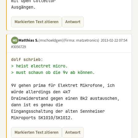
mit Open Collector 

Ausgängen.
Markierten Text zitieren
Antwort
Matthias S.
(mschoeldgen)
(Firma: matzetronics)
2013-02-22 07:54
MS
#3056729
dolf schrieb:
> heist electret micro.
> must schaun ob die 9v ab können.
9V gehen prima für Elektret Mikrofone, ich 
würde allerdings den 4k7 

Drainwiderstand gegen einen 8k2 austauschen, 
dann ist es genau die 

Eingangsschaltung der alten Sennheiser 
Mikroports SK1010/SK1012.
Markierten Text zitieren
Antwort