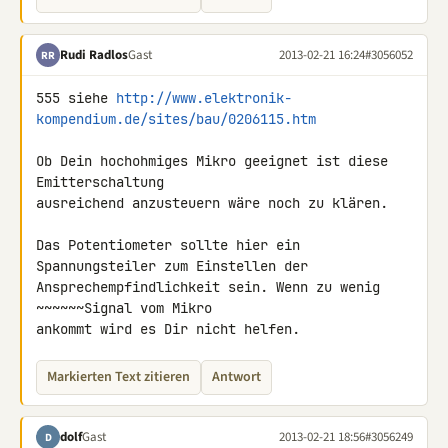
Rudi Radlos
Gast
2013-02-21 16:24
#3056052
RR
555 siehe 
http://www.elektronik-
kompendium.de/sites/bau/0206115.htm
Ob Dein hochohmiges Mikro geeignet ist diese 
Emitterschaltung 

ausreichend anzusteuern wäre noch zu klären.

Das Potentiometer sollte hier ein 
Spannungsteiler zum Einstellen der 

Ansprechempfindlichkeit sein. Wenn zu wenig 
~~~~~~Signal vom Mikro 

ankommt wird es Dir nicht helfen.
Markierten Text zitieren
Antwort
dolf
Gast
2013-02-21 18:56
#3056249
D