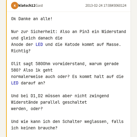
klatsch12
Gast
2013-02-24 17:08
#3060124
K
Ok Danke an alle!

Nur zur Sicherheit: Also an Pin3 ein Widerstand 
und gleich danach die 

Anode der 
LED
 und die Katode kommt auf Masse. 
Richtig?

Olit sagt 580Ohm vorwiderstand, warum gerade 
580? Also 1k geht 

normalerweise auch oder? Es kommt halt auf die 
LED
 darauf an?

Und bei D1,D2 müssen aber nicht zwingend 
Widerstände parallel geschaltet 

werden, oder?

Und wie kann ich den Schalter weglassen, falls 
ich keinen brauche?
