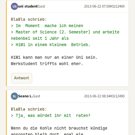
uni student
Gast
2013-06-22 07:59
#3212469
US
BlaBla schrieb:
> Im  Moment  mache ich meinen
> Master of Science (2. Semester) und arbeite 
nebenbei seit 1 Jahr als
> HiWi in einem kleinem  Betrieb.
HiWi kann man nur an einer Uni sein.

Werkstudent triffts wohl eher.
Antwort
Seano L.
Gast
2013-06-22 08:34
#3212490
SL
BlaBla schrieb:
> Tja, was würdet ihr mit  raten?
Wenn du die Kohle nicht brauchst kündige 
ansonsten bleib dort, egal wie 
