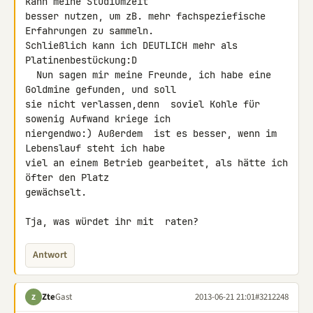
kann meine Studiumzeit 

besser nutzen, um zB. mehr fachspeziefische 
Erfahrungen zu sammeln. 

Schließlich kann ich DEUTLICH mehr als 
Platinenbestückung:D

  Nun sagen mir meine Freunde, ich habe eine 
Goldmine gefunden, und soll 

sie nicht verlassen,denn  soviel Kohle für 
sowenig Aufwand kriege ich 

niergendwo:) Außerdem  ist es besser, wenn im 
Lebenslauf steht ich habe 

viel an einem Betrieb gearbeitet, als hätte ich  
öfter den Platz 

gewächselt.

Tja, was würdet ihr mit  raten?
Antwort
Zte
Gast
2013-06-21 21:01
#3212248
Z