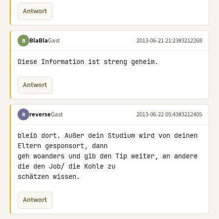
Antwort
BlaBla
Gast
2013-06-21 21:23
#3212268
B
Diese Information ist streng geheim.
Antwort
reverse
Gast
2013-06-22 05:43
#3212405
R
bleib dort. Außer dein Studium wird von deinen 
Eltern gesponsort, dann 

geh woanders und gib den Tip weiter, an andere 
die den Job/ die Kohle zu 

schätzen wissen.
Antwort