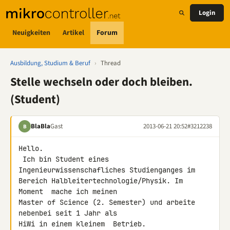
Login
Neuigkeiten
Artikel
Forum
Ausbildung, Studium & Beruf
›
Thread
Stelle wechseln oder doch bleiben.
(Student)
BlaBla
Gast
2013-06-21 20:52
#3212238
B
Hello.

 Ich bin Student eines 
Ingenieurwissenschafliches Studienganges im 

Bereich Halbleitertechnologie/Physik. Im  
Moment  mache ich meinen 

Master of Science (2. Semester) und arbeite 
nebenbei seit 1 Jahr als 

HiWi in einem kleinem  Betrieb.
