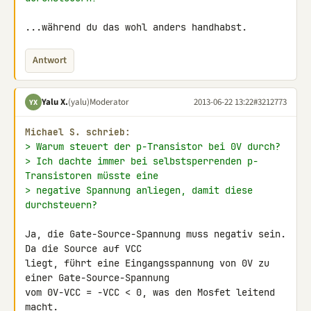
...während du das wohl anders handhabst.
Antwort
Yalu X.
(yalu)
Moderator
2013-06-22 13:22
#3212773
YX
Michael S. schrieb:
> Warum steuert der p-Transistor bei 0V durch?
> Ich dachte immer bei selbstsperrenden p-
Transistoren müsste eine
> negative Spannung anliegen, damit diese 
durchsteuern?
Ja, die Gate-Source-Spannung muss negativ sein. 
Da die Source auf VCC 

liegt, führt eine Eingangsspannung von 0V zu 
einer Gate-Source-Spannung 

vom 0V-VCC = -VCC < 0, was den Mosfet leitend 
macht.