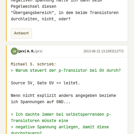
negativen Spannung hätte ich dann beim 
Pegelwechsel diesen 

"Übergangsbereich", in dem beide Transistoren 
durchleiten, nicht, oder?
Antwort
(prx) A. K.
(prx)
2013-06-22 13:22
#3212772
(A
Michael S. schrieb:
> Warum steuert der p-Transistor bei 0V durch?
Source 5V, Gate 0V => leitet.

Wenn nicht explizit anders angegeben beziehe 
ich Spannungen auf GND...

> Ich dachte immer bei selbstsperrenden p-
Transistoren müsste eine
> negative Spannung anliegen, damit diese 
durchsteuern?