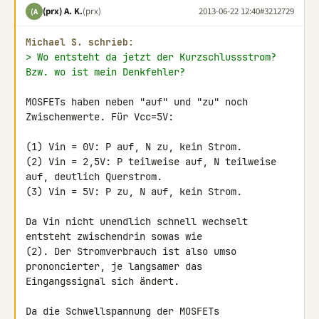
(prx) A. K.
(prx)
2013-06-22 12:40
#3212729
(A
Michael S. schrieb:
> Wo entsteht da jetzt der Kurzschlussstrom? 
Bzw. wo ist mein Denkfehler?
MOSFETs haben neben "auf" und "zu" noch 
Zwischenwerte. Für Vcc=5V:

(1) Vin = 0V: P auf, N zu, kein Strom.

(2) Vin = 2,5V: P teilweise auf, N teilweise 
auf, deutlich Querstrom.

(3) Vin = 5V: P zu, N auf, kein Strom.

Da Vin nicht unendlich schnell wechselt 
entsteht zwischendrin sowas wie 

(2). Der Stromverbrauch ist also umso 
prononcierter, je langsamer das 

Eingangssignal sich ändert.

Da die Schwellspannung der MOSFETs 