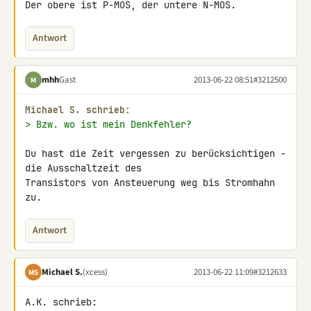
Der obere ist P-MOS, der untere N-MOS.
Antwort
mhh
Gast
2013-06-22 08:51
#3212500
M
Michael S. schrieb:
> Bzw. wo ist mein Denkfehler?
Du hast die Zeit vergessen zu berücksichtigen - 
die Ausschaltzeit des 

Transistors von Ansteuerung weg bis Stromhahn 
zu.
Antwort
Michael S.
(xcess)
2013-06-22 11:09
#3212633
MS