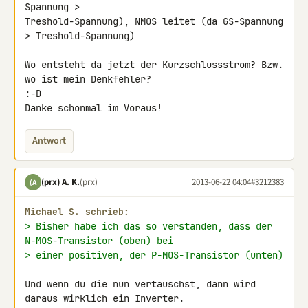
Spannung > 

Treshold-Spannung), NMOS leitet (da GS-Spannung 
> Treshold-Spannung)

Wo entsteht da jetzt der Kurzschlussstrom? Bzw. 
wo ist mein Denkfehler? 

:-D

Danke schonmal im Voraus!
Antwort
(prx) A. K.
(prx)
2013-06-22 04:04
#3212383
(A
Michael S. schrieb:
> Bisher habe ich das so verstanden, dass der 
N-MOS-Transistor (oben) bei
> einer positiven, der P-MOS-Transistor (unten)
Und wenn du die nun vertauschst, dann wird 
daraus wirklich ein Inverter. 
