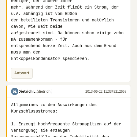
weniger, der andere immer 

mehr. Während der Zeit fließt ein Strom, der 
u.A. abhängig ist vom RDSon 

der beteiligten Transistoren und natürlich 
davon, wie weit beide 

aufgesteuert sind. Da können schon einige zehn 
mA zusammenkommen - für 

entsprechend kurze Zeit. Auch aus dem Grund 
muss man den 

Entkoppelkondensator spendieren.
Antwort
Dietrich L.
(dietrichl)
2013-06-22 11:33
#3212658
DL
Allgemeines zu den Auswirkungen des 
Kurzschlussstromes:

1. Erzeugt hochfrequente Stromspitzen auf der 
Versorgung; sie erzeugen 

Spannungsabfälle an der Induktivität der 