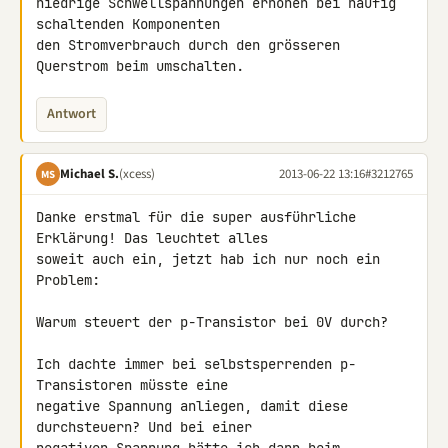
niedrige Schwellspannungen erhöhen bei häufig 
schaltenden Komponenten 

den Stromverbrauch durch den grösseren 
Querstrom beim umschalten.
Antwort
Michael S.
(xcess)
2013-06-22 13:16
#3212765
MS
Danke erstmal für die super ausführliche 
Erklärung! Das leuchtet alles 

soweit auch ein, jetzt hab ich nur noch ein 
Problem:

Warum steuert der p-Transistor bei 0V durch?

Ich dachte immer bei selbstsperrenden p-
Transistoren müsste eine 

negative Spannung anliegen, damit diese 
durchsteuern? Und bei einer 
