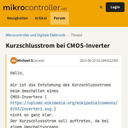
Login
Neuigkeiten
Artikel
Forum
Mikrocontroller und Digitale Elektronik
›
Thread
Kurzschlusstrom bei CMOS-Inverter
Michael S.
(xcess)
2013-06-22 01:24
#3212365
MS
Hallo,

mir ist die Entstehung des Kurzschlussstroms 
beim Umschalten eines 

https://upload.wikimedia.org/wikipedia/commons/
0/03/Inverter1.svg
 ) 

nicht so ganz klar.

Der Kurzschlussstrom soll auftreten, da bei 
einem Umschaltvorgang 
