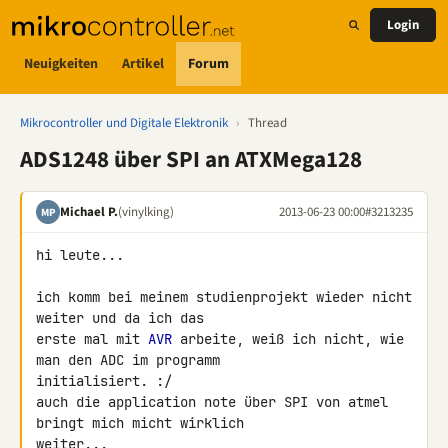
Login
Neuigkeiten
Artikel
Forum
Mikrocontroller und Digitale Elektronik
›
Thread
ADS1248 über SPI an ATXMega128
Michael P.
(vinylking)
2013-06-23 00:00
#3213235
MP
hi leute...

ich komm bei meinem studienprojekt wieder nicht 
weiter und da ich das 

erste mal mit 
AVR
 arbeite, weiß ich nicht, wie 
man den ADC im programm 

initialisiert. :/

auch die application note über SPI von atmel 
bringt mich micht wirklich 

weiter...
