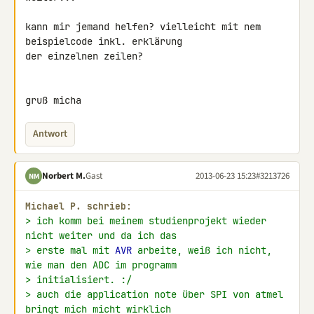
kann mir jemand helfen? vielleicht mit nem 
beispielcode inkl. erklärung 

der einzelnen zeilen?

gruß micha
Antwort
Norbert M.
Gast
2013-06-23 15:23
#3213726
NM
Michael P. schrieb:
> ich komm bei meinem studienprojekt wieder 
nicht weiter und da ich das
> erste mal mit 
AVR
 arbeite, weiß ich nicht, 
wie man den ADC im programm
> initialisiert. :/
> auch die application note über SPI von atmel 
bringt mich micht wirklich