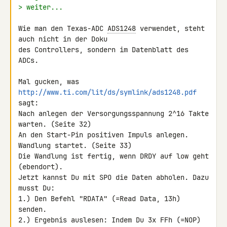
> weiter...
Wie man den Texas-ADC 
ADS1248
 verwendet, steht 
auch nicht in der Doku 

des Controllers, sondern im Datenblatt des 
ADCs.

Mal gucken, was 
http://www.ti.com/lit/ds/symlink/ads1248.pdf
sagt:

Nach anlegen der Versorgungsspannung 2^16 Takte 
warten. (Seite 32)

An den Start-Pin positiven Impuls anlegen. 
Wandlung startet. (Seite 33)

Die Wandlung ist fertig, wenn DRDY auf low geht 
(ebendort).

Jetzt kannst Du mit SPO die Daten abholen. Dazu 
musst Du:

1.) Den Befehl "RDATA" (=Read Data, 13h) 
senden.

2.) Ergebnis auslesen: Indem Du 3x FFh (=NOP) 