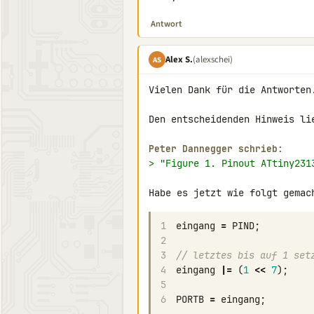
Antwort
Alex S.
(alexschei)
AS
Vielen Dank für die Antworten.
Den entscheidenden Hinweis lie
Peter Dannegger schrieb:
> "Figure 1. Pinout ATtiny231
1
eingang
=
PIND
;
2
3
// letztes bis auf 1 set
4
eingang
|=
(
1
<<
7
);
5
6
PORTB
=
eingang
;