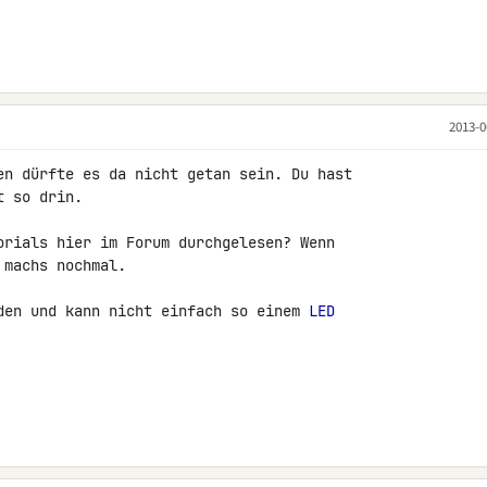
2013-0
en dürfte es da nicht getan sein. Du hast 

 so drin.

orials hier im Forum durchgelesen? Wenn 

machs nochmal.

den und kann nicht einfach so einem 
LED