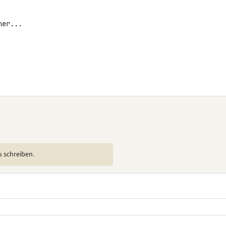
er...

u schreiben.