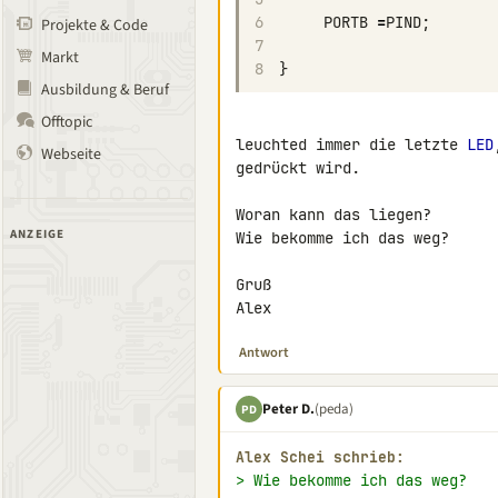
6
PORTB
=
PIND
;
Projekte & Code
7
Markt
8
}
Ausbildung & Beruf
Offtopic
leuchted immer die letzte 
LED
Webseite
gedrückt wird.

Woran kann das liegen?

ANZEIGE
Wie bekomme ich das weg?

Gruß

Alex
Antwort
Peter D.
(peda)
PD
Alex Schei schrieb:
> Wie bekomme ich das weg?