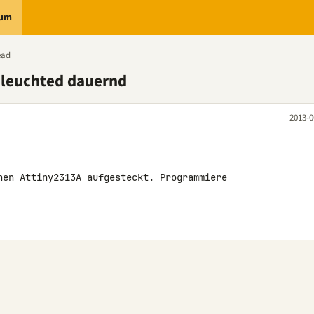
rum
ead
 leuchted dauernd
2013-0
nen Attiny2313A aufgesteckt. Programmiere 
