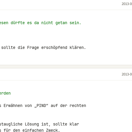
2013-0
esen dürfte es da nicht getan sein.
 sollte die Frage erschöpfend klären.
2013-0
erden
s Erwähnen von „PIND“ auf der rechten

staugliche Lösung ist, sollte klar

s für den einfachen Zweck.