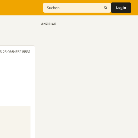
Login
ANZEIGE
6-25 06:54
#3215531