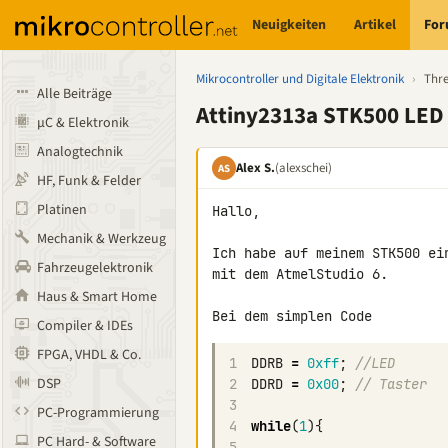
Neuigkeiten
Artikel
Fo
Mikrocontroller und Digitale Elektronik
›
Thr
Alle Beiträge
Attiny2313a STK500 LED
µC & Elektronik
Analogtechnik
Alex S.
(alexschei)
AS
HF, Funk & Felder
Platinen
Hallo,

Mechanik & Werkzeug
Ich habe auf meinem STK500 ei
Fahrzeugelektronik
mit dem AtmelStudio 6.

Haus & Smart Home
Bei dem simplen Code
Compiler & IDEs
FPGA, VHDL & Co.
1
DDRB
=
0xff
;
//LED
DSP
2
DDRD
=
0x00
;
// Taster
3
PC-Programmierung
4
while
(
1
){
PC Hard- & Software
5