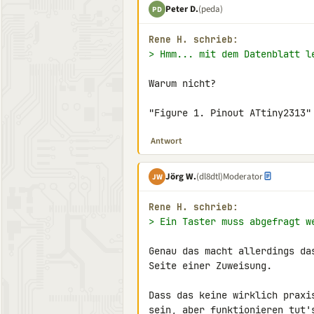
Peter D.
(peda)
PD
Rene H. schrieb:
> Hmm... mit dem Datenblatt l
Warum nicht?

"Figure 1. Pinout ATtiny2313"
Antwort
Jörg W.
(dl8dtl)
Moderator
JW
Rene H. schrieb:
> Ein Taster muss abgefragt w
Genau das macht allerdings da
Seite einer Zuweisung.

Dass das keine wirklich praxi
sein, aber funktionieren tut'