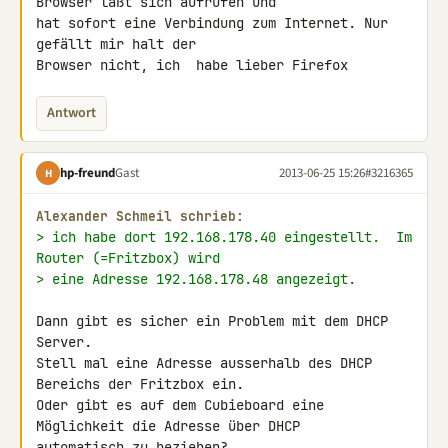
Browser läßt sich aufrufen und 

hat sofort eine Verbindung zum Internet. Nur 
gefällt mir halt der 

Browser nicht, ich  habe lieber Firefox
Antwort
hp-freund
Gast
2013-06-25 15:26
#3216365
H
Alexander Schmeil schrieb:
> ich habe dort 192.168.178.40 eingestellt.  Im 
Router (=Fritzbox) wird
> eine Adresse 192.168.178.48 angezeigt.
Dann gibt es sicher ein Problem mit dem DHCP 
Server.

Stell mal eine Adresse ausserhalb des DHCP 
Bereichs der Fritzbox ein.

Oder gibt es auf dem Cubieboard eine 
Möglichkeit die Adresse über DHCP 

automatisch zu beziehen?