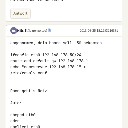
Antwort
Nils S.
(kruemeltee)
2013-06-25 15:29
#3216371
NS
angenommen, dein board soll .50 bekommen.

ifconfig eth0 192.168.178.50/24

route add default gw 192.168.178.1

echo "nameserver 192.168.178.1" > 
/etc/resolv.conf

Dann geht's Netz.

Auto:

dhcpcd eth0

oder

dhclient eth0