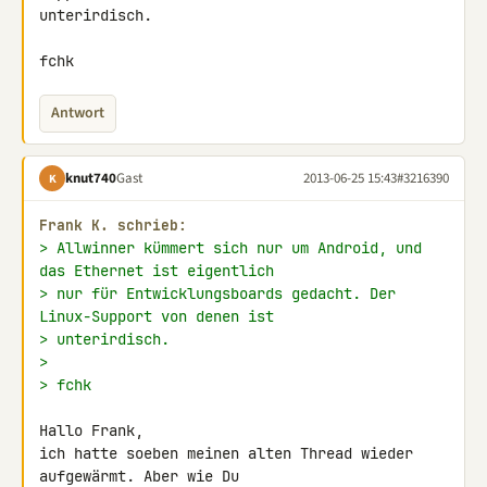
unterirdisch.

fchk
Antwort
knut740
Gast
2013-06-25 15:43
#3216390
K
Frank K. schrieb:
> Allwinner kümmert sich nur um Android, und 
das Ethernet ist eigentlich
> nur für Entwicklungsboards gedacht. Der 
Linux-Support von denen ist
> unterirdisch.
>
> fchk
Hallo Frank,

ich hatte soeben meinen alten Thread wieder 
aufgewärmt. Aber wie Du 
