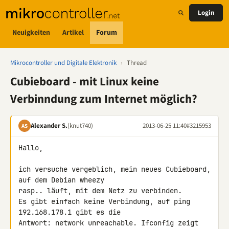
Login
Neuigkeiten
Artikel
Forum
Mikrocontroller und Digitale Elektronik
›
Thread
Cubieboard - mit Linux keine
Verbinndung zum Internet möglich?
Alexander S.
(knut740)
2013-06-25 11:40
#3215953
AS
Hallo,

ich versuche vergeblich, mein neues Cubieboard, 
auf dem Debian wheezy 

rasp.. läuft, mit dem Netz zu verbinden.

Es gibt einfach keine Verbindung, auf ping 
192.168.178.1 gibt es die 

Antwort: network unreachable. Ifconfig zeigt 