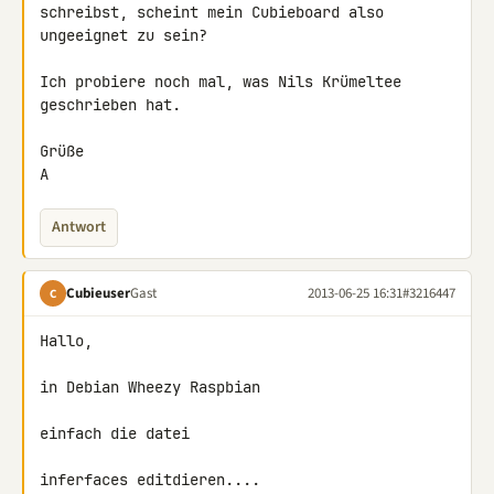
schreibst, scheint mein Cubieboard also 
ungeeignet zu sein?

Ich probiere noch mal, was Nils Krümeltee 
geschrieben hat.

Grüße

A
Antwort
Cubieuser
Gast
2013-06-25 16:31
#3216447
C
Hallo,

in Debian Wheezy Raspbian

einfach die datei

inferfaces editdieren....
