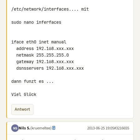
/etc/network/interfaces.... mit

sudo nano inferfaces

iface eth0 inet manual

  address 192.168.xxx.xxx

  netmask 255.255.255.0

  gateway 192.168.xxx.xxx

  dsnsservers 192.168.xxx.xxx

dann funzt es ...

Viel Glück
Antwort
Nils S.
(kruemeltee)
2013-06-25 19:05
#3216655
NS