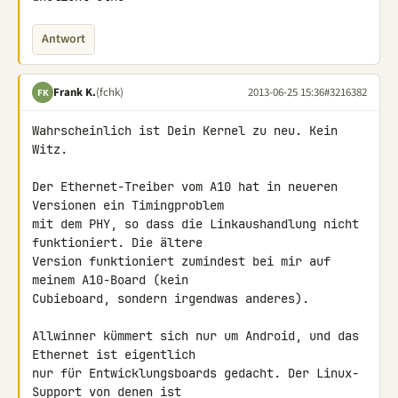
Antwort
Frank K.
(fchk)
2013-06-25 15:36
#3216382
FK
Wahrscheinlich ist Dein Kernel zu neu. Kein 
Witz.

Der Ethernet-Treiber vom A10 hat in neueren 
Versionen ein Timingproblem 

mit dem PHY, so dass die Linkaushandlung nicht 
funktioniert. Die ältere 

Version funktioniert zumindest bei mir auf 
meinem A10-Board (kein 

Cubieboard, sondern irgendwas anderes).

Allwinner kümmert sich nur um Android, und das 
Ethernet ist eigentlich 

nur für Entwicklungsboards gedacht. Der Linux-
Support von denen ist 
