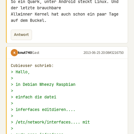
So ein Quark, unter Android steckt Linux. Und 
der letzte brauchbare 

Allwinner Kernel hat auch schon ein paar Tage 
auf dem Buckel.
Antwort
knut740
Gast
2013-06-25 20:08
#3216750
K
Cubieuser schrieb:
> Hallo,
>
> in Debian Wheezy Raspbian
>
> einfach die datei
>
> inferfaces editdieren....
>
> /etc/network/interfaces.... mit
>