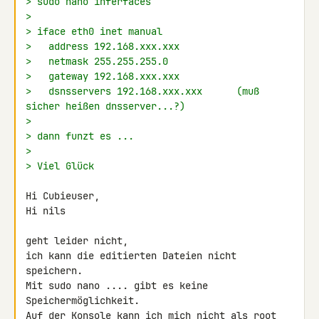
> sudo nano inferfaces
>
> iface eth0 inet manual
>   address 192.168.xxx.xxx
>   netmask 255.255.255.0
>   gateway 192.168.xxx.xxx
>   dsnsservers 192.168.xxx.xxx      (muß 
sicher heißen dnsserver...?)
>
> dann funzt es ...
>
> Viel Glück
Hi Cubieuser,

Hi nils

geht leider nicht,

ich kann die editierten Dateien nicht 
speichern.

Mit sudo nano .... gibt es keine 
Speichermöglichkeit.

Auf der Konsole kann ich mich nicht als root 