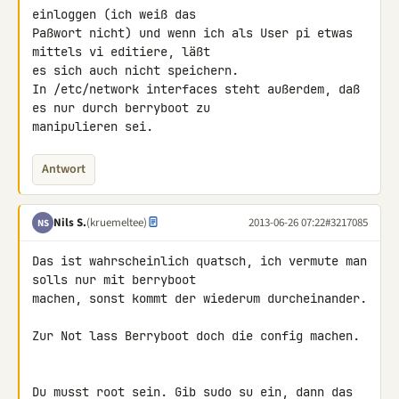
einloggen (ich weiß das 

Paßwort nicht) und wenn ich als User pi etwas 
mittels vi editiere, läßt 

es sich auch nicht speichern.

In /etc/network interfaces steht außerdem, daß 
es nur durch berryboot zu 

manipulieren sei.
Antwort
Nils S.
(kruemeltee)
2013-06-26 07:22
#3217085
NS
Das ist wahrscheinlich quatsch, ich vermute man 
solls nur mit berryboot 

machen, sonst kommt der wiederum durcheinander.

Zur Not lass Berryboot doch die config machen.

Du musst root sein. Gib sudo su ein, dann das 