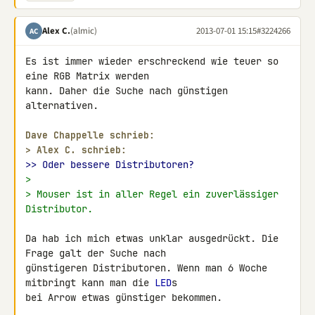
Alex C.
(almic)
2013-07-01 15:15
#3224266
AC
Es ist immer wieder erschreckend wie teuer so 
eine RGB Matrix werden 

kann. Daher die Suche nach günstigen 
alternativen.

Dave Chappelle schrieb:
> 
Alex C. schrieb:
>> Oder bessere Distributoren?
>
> Mouser ist in aller Regel ein zuverlässiger 
Distributor.
Da hab ich mich etwas unklar ausgedrückt. Die 
Frage galt der Suche nach 

günstigeren Distributoren. Wenn man 6 Woche 
mitbringt kann man die 
LED
s 

bei Arrow etwas günstiger bekommen.