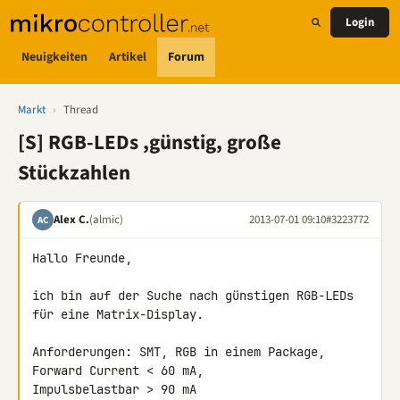
Login
Neuigkeiten
Artikel
Forum
Markt
›
Thread
[S] RGB-LEDs ,günstig, große
Stückzahlen
Alex C.
(almic)
2013-07-01 09:10
#3223772
AC
Hallo Freunde,

ich bin auf der Suche nach günstigen RGB-LEDs 
für eine Matrix-Display.

Anforderungen: SMT, RGB in einem Package, 
Forward Current < 60 mA, 

Impulsbelastbar > 90 mA
