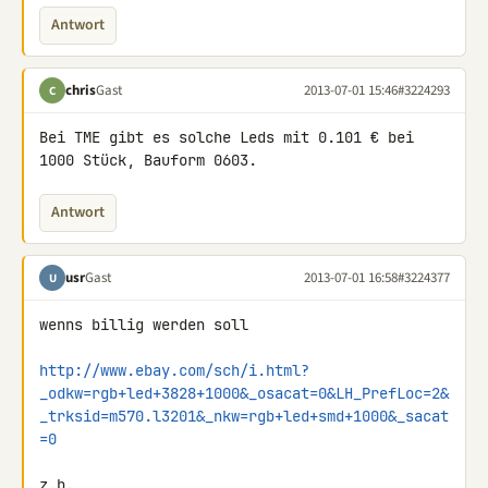
Antwort
chris
Gast
2013-07-01 15:46
#3224293
C
Bei TME gibt es solche Leds mit 0.101 € bei 
1000 Stück, Bauform 0603.
Antwort
usr
Gast
2013-07-01 16:58
#3224377
U
wenns billig werden soll

http://www.ebay.com/sch/i.html?
_odkw=rgb+led+3828+1000&_osacat=0&LH_PrefLoc=2&
_trksid=m570.l3201&_nkw=rgb+led+smd+1000&_sacat
=0
z.b.
