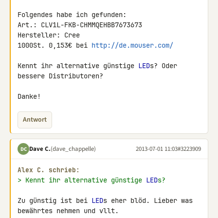
Folgendes habe ich gefunden:

Art.: CLV1L-FKB-CHMMQEHBB7673673

Hersteller: Cree

1000St. 0,153€ bei 
http://de.mouser.com/
Kennt ihr alternative günstige 
LED
s? Oder 
bessere Distributoren?

Danke!
Antwort
Dave C.
(dave_chappelle)
2013-07-01 11:03
#3223909
DC
Alex C. schrieb:
> Kennt ihr alternative günstige 
LED
s?
Zu günstig ist bei 
LED
s eher blöd. Lieber was 
bewährtes nehmen und vllt. 
