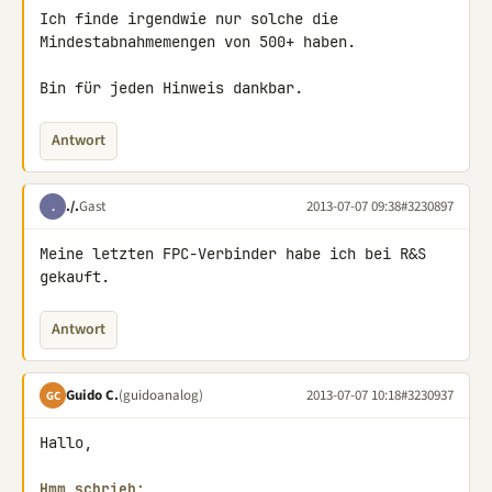
Ich finde irgendwie nur solche die 
Mindestabnahmemengen von 500+ haben.

Bin für jeden Hinweis dankbar.
Antwort
./.
Gast
2013-07-07 09:38
#3230897
.
Meine letzten FPC-Verbinder habe ich bei R&S 
gekauft.
Antwort
Guido C.
(guidoanalog)
2013-07-07 10:18
#3230937
GC
Hallo,

Hmm schrieb: