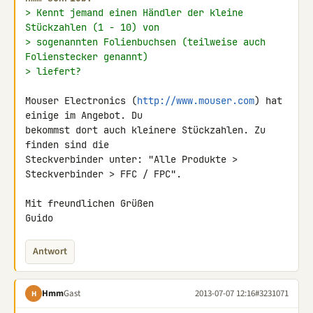
> Kennt jemand einen Händler der kleine 
Stückzahlen (1 - 10) von
> sogenannten Folienbuchsen (teilweise auch 
Folienstecker genannt)
> liefert?
Mouser Electronics (
http://www.mouser.com
) hat 
einige im Angebot. Du 

bekommst dort auch kleinere Stückzahlen. Zu 
finden sind die 

Steckverbinder unter: "Alle Produkte > 
Steckverbinder > FFC / FPC".

Mit freundlichen Grüßen

Guido
Antwort
Hmm
Gast
2013-07-07 12:16
#3231071
H