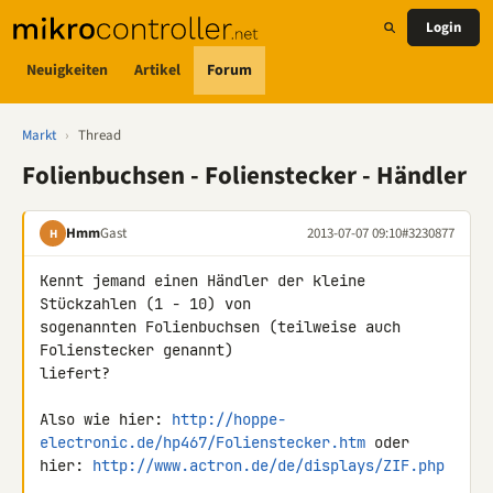
Login
Neuigkeiten
Artikel
Forum
Markt
›
Thread
Folienbuchsen - Folienstecker - Händler
Hmm
Gast
2013-07-07 09:10
#3230877
H
Kennt jemand einen Händler der kleine 
Stückzahlen (1 - 10) von 

sogenannten Folienbuchsen (teilweise auch 
Folienstecker genannt) 

liefert?

Also wie hier: 
http://hoppe-
electronic.de/hp467/Folienstecker.htm
 oder 

hier: 
http://www.actron.de/de/displays/ZIF.php