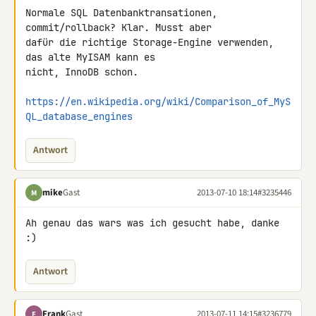
Normale SQL Datenbanktransationen, 
commit/rollback? Klar. Musst aber 

dafür die richtige Storage-Engine verwenden, 
das alte MyISAM kann es 

nicht, InnoDB schon.

https://en.wikipedia.org/wiki/Comparison_of_MyS
QL_database_engines
Antwort
mike
Gast
2013-07-10 18:14
#3235446
M
Ah genau das wars was ich gesucht habe, danke 
:)
Antwort
Frank
Gast
2013-07-11 14:15
#3236779
F