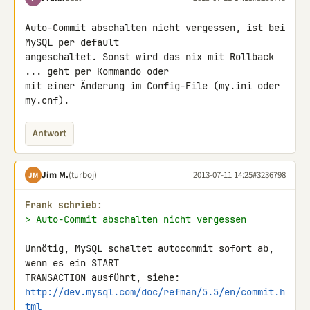
Auto-Commit abschalten nicht vergessen, ist bei 
MySQL per default 

angeschaltet. Sonst wird das nix mit Rollback 
... geht per Kommando oder 

mit einer Änderung im Config-File (my.ini oder 
my.cnf).
Antwort
Jim M.
(turboj)
2013-07-11 14:25
#3236798
JM
Frank schrieb:
> Auto-Commit abschalten nicht vergessen
Unnötig, MySQL schaltet autocommit sofort ab, 
wenn es ein START 

http://dev.mysql.com/doc/refman/5.5/en/commit.h
tml