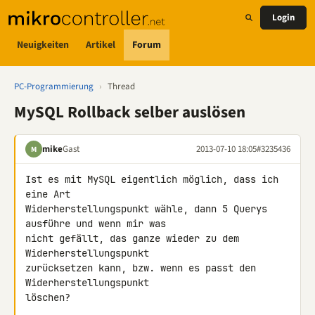
Login
Neuigkeiten
Artikel
Forum
PC-Programmierung
›
Thread
MySQL Rollback selber auslösen
mike
Gast
2013-07-10 18:05
#3235436
M
Ist es mit MySQL eigentlich möglich, dass ich 
eine Art 

Widerherstellungspunkt wähle, dann 5 Querys 
ausführe und wenn mir was 

nicht gefällt, das ganze wieder zu dem 
Widerherstellungspunkt 

zurücksetzen kann, bzw. wenn es passt den 
Widerherstellungspunkt 

löschen?