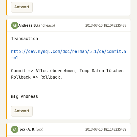
Antwort
Andreas B.
(andreasb)
2013-07-10 18:10
#3235438
AB
Transaction

http://dev.mysql.com/doc/refman/5.1/de/commit.h
tml
Commit => Alles übernehmen, Temp Daten löschen

Rollback => Rollback.

mfg Andreas
Antwort
(prx) A. K.
(prx)
2013-07-10 18:11
#3235439
(A