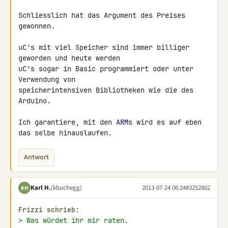
Schliesslich hat das Argument des Preises 
gewonnen.

uC's mit viel Speicher sind immer billiger 
geworden und heute werden 

uC's sogar in Basic programmiert oder unter 
Verwendung von 

speicherintensiven Bibliotheken wie die des 
Arduino.

Ich garantiere, mit den 
ARM
s wird es auf eben 
das selbe hinauslaufen.
Antwort
Karl H.
(kbuchegg)
2013-07-24 06:24
#3252802
KH
Frizzi schrieb:
> Was würdet ihr mir raten.