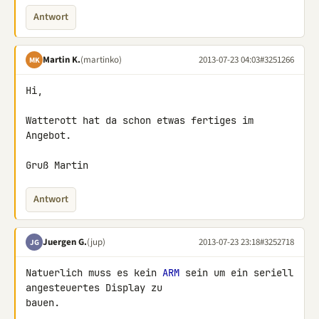
Antwort
Martin K.
(martinko)
2013-07-23 04:03
#3251266
MK
Hi,

Watterott hat da schon etwas fertiges im 
Angebot.

Gruß Martin
Antwort
Juergen G.
(jup)
2013-07-23 23:18
#3252718
JG
Natuerlich muss es kein 
ARM
 sein um ein seriell 
angesteuertes Display zu 

bauen.
