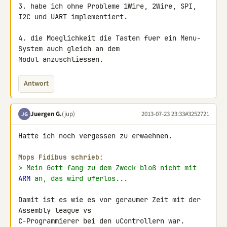
3. habe ich ohne Probleme 1Wire, 2Wire, SPI, 
I2C und UART implementiert.

4. die Moeglichkeit die Tasten fuer ein Menu-
System auch gleich an dem 

Modul anzuschliessen.
Antwort
Juergen G.
(jup)
2013-07-23 23:33
#3252721
JG
Hatte ich noch vergessen zu erwaehnen.

Mops Fidibus schrieb:
> Mein Gott fang zu dem Zweck bloß nicht mit 
ARM
 an, das wird uferlos...
Damit ist es wie es vor geraumer Zeit mit der 
Assembly league vs 

C-Programmierer bei den uControllern war.
