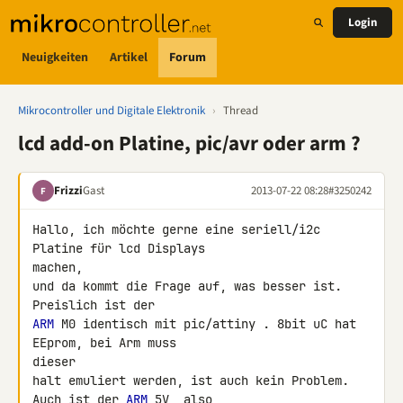
Login
Neuigkeiten
Artikel
Forum
Mikrocontroller und Digitale Elektronik
›
Thread
lcd add-on Platine, pic/avr oder arm ?
Frizzi
Gast
2013-07-22 08:28
#3250242
F
Hallo, ich möchte gerne eine seriell/i2c 
Platine für lcd Displays 

machen,

und da kommt die Frage auf, was besser ist. 
ARM
 M0 identisch mit pic/attiny . 8bit uC hat 
EEprom, bei Arm muss 

dieser

halt emuliert werden, ist auch kein Problem. 
Auch ist der 
ARM
 5V, also
