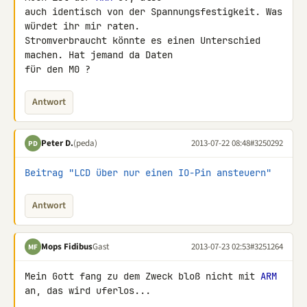
auch identisch von der Spannungsfestigkeit. Was 
würdet ihr mir raten.

Stromverbraucht könnte es einen Unterschied 
machen. Hat jemand da Daten

für den M0 ?
Antwort
Peter D.
(peda)
2013-07-22 08:48
#3250292
PD
Beitrag "LCD über nur einen IO-Pin ansteuern"
Antwort
Mops Fidibus
Gast
2013-07-23 02:53
#3251264
MF
Mein Gott fang zu dem Zweck bloß nicht mit 
ARM
an, das wird uferlos...