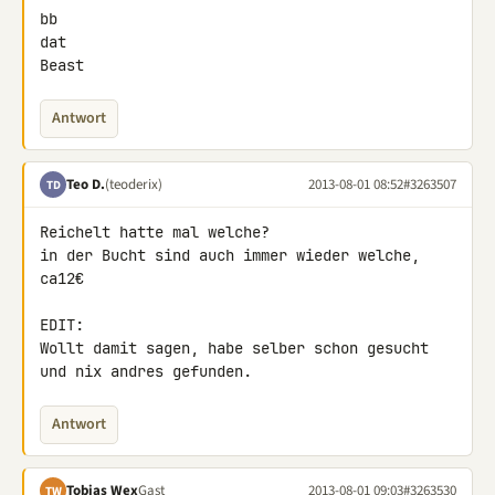
bb

dat

Beast
Antwort
Teo D.
(teoderix)
2013-08-01 08:52
#3263507
TD
Reichelt hatte mal welche?

in der Bucht sind auch immer wieder welche, 
ca12€

EDIT:

Wollt damit sagen, habe selber schon gesucht 
und nix andres gefunden.
Antwort
Tobias Wex
Gast
2013-08-01 09:03
#3263530
TW