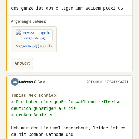
das ganze ist aus 6 lagen 3mm weißem plexi GS
Angehängte Dateien:
(360 KB)
7segerste.jpg
Antwort
Andreas G.
Gast
2013-08-01 17:34
#3264271
AG
Tobias Wex schrieb:
> Die haben eine große Auswahl und teilweise 
deutlich günstiger als die
> großen Anbieter...
Hab mir den Link mal angeschaut, leider ist es 
da mit Common Cathode und 
