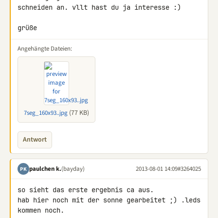
schneiden an. vllt hast du ja interesse :)

grüße
Angehängte Dateien:
(77 KB)
7seg_160x93..jpg
Antwort
paulchen k.
(bayday)
2013-08-01 14:09
#3264025
PK
so sieht das erste ergebnis ca aus.

hab hier noch mit der sonne gearbeitet ;) .leds 
kommen noch.
