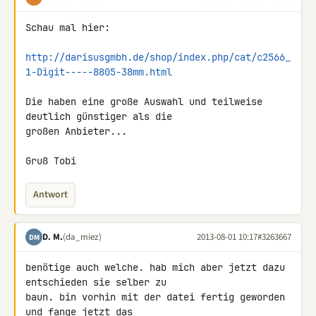
Schau mal hier:

http://darisusgmbh.de/shop/index.php/cat/c2566_
1-Digit-----8805-38mm.html
Die haben eine große Auswahl und teilweise 
deutlich günstiger als die 

großen Anbieter...

Gruß Tobi
Antwort
D. M.
(da_miez)
2013-08-01 10:17
#3263667
DM
benötige auch welche. hab mich aber jetzt dazu 
entschieden sie selber zu 

baun. bin vorhin mit der datei fertig geworden 
und fange jetzt das 
