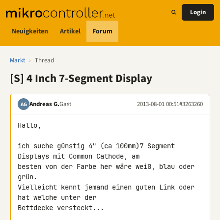
Login
Neuigkeiten
Artikel
Forum
Markt
›
Thread
[S] 4 Inch 7-Segment Display
Andreas G.
Gast
2013-08-01 00:51
#3263260
AG
Hallo,

ich suche günstig 4" (ca 100mm)7 Segment 
Displays mit Common Cathode, am 

besten von der Farbe her wäre weiß, blau oder 
grün.

Vielleicht kennt jemand einen guten Link oder 
hat welche unter der 

Bettdecke versteckt...
