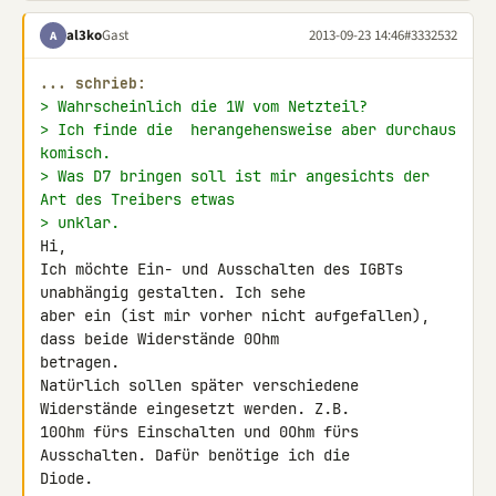
al3ko
Gast
2013-09-23 14:46
#3332532
A
... schrieb:
> Wahrscheinlich die 1W vom Netzteil?
> Ich finde die  herangehensweise aber durchaus 
komisch.
> Was D7 bringen soll ist mir angesichts der 
Art des Treibers etwas
> unklar.
Hi,

Ich möchte Ein- und Ausschalten des IGBTs 
unabhängig gestalten. Ich sehe 

aber ein (ist mir vorher nicht aufgefallen), 
dass beide Widerstände 0Ohm 

betragen.

Natürlich sollen später verschiedene 
Widerstände eingesetzt werden. Z.B. 

10Ohm fürs Einschalten und 0Ohm fürs 
Ausschalten. Dafür benötige ich die 

Diode.
