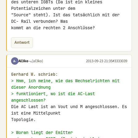
des unteren IGBTs (Da ist ein kleines 
Potentialzeichen unter dem 

"Source" steht). Ist das tatsächlich mit der 
DC- Rail verbunden? Was 

kommt an die rechten 2 Anschlüsse?
Antwort
Al3ko -.
(al3ko)
2013-09-23 21:35
#3333039
A-
Gerhard W. schrieb:
> Hmm, ich meine, wie das Wechselrichten mit 
dieser Anordnung
> funktioniert, wo ist die AC-Last 
angeschlossen?
Die AC Last ist an Vout und M angeschlossen. Es 
ist eine Mittelpunkt 

Topologie.

> Woran liegt der Emitter