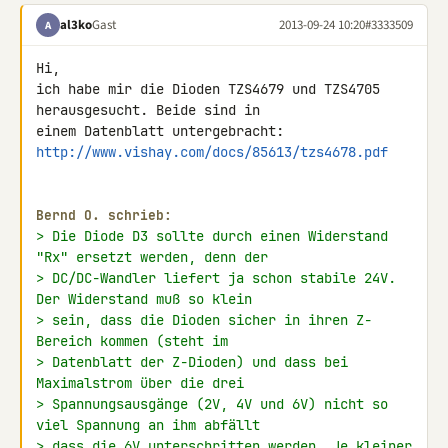
al3ko
Gast
2013-09-24 10:20
#3333509
A
Hi,

ich habe mir die Dioden TZS4679 und TZS4705 
herausgesucht. Beide sind in 

http://www.vishay.com/docs/85613/tzs4678.pdf
Bernd O. schrieb:
> Die Diode D3 sollte durch einen Widerstand 
"Rx" ersetzt werden, denn der
> DC/DC-Wandler liefert ja schon stabile 24V. 
Der Widerstand muß so klein
> sein, dass die Dioden sicher in ihren Z-
Bereich kommen (steht im
> Datenblatt der Z-Dioden) und dass bei 
Maximalstrom über die drei
> Spannungsausgänge (2V, 4V und 6V) nicht so 
viel Spannung an ihm abfällt
> dass die 6V unterschritten werden. Je kleiner 