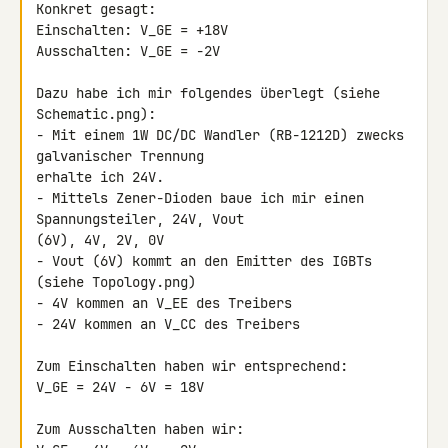
Konkret gesagt:

Einschalten: V_GE = +18V

Ausschalten: V_GE = -2V

Dazu habe ich mir folgendes überlegt (siehe 
Schematic.png):

- Mit einem 1W DC/DC Wandler (RB-1212D) zwecks 
galvanischer Trennung 

erhalte ich 24V.

- Mittels Zener-Dioden baue ich mir einen 
Spannungsteiler, 24V, Vout 

(6V), 4V, 2V, 0V

- Vout (6V) kommt an den Emitter des IGBTs 
(siehe Topology.png)

- 4V kommen an V_EE des Treibers

- 24V kommen an V_CC des Treibers

Zum Einschalten haben wir entsprechend:

V_GE = 24V - 6V = 18V

Zum Ausschalten haben wir:
