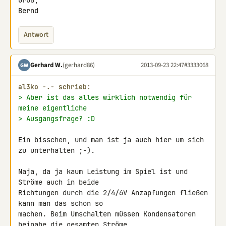
Gruß,

Bernd
Antwort
Gerhard W.
(gerhard86)
2013-09-23 22:47
#3333068
GW
al3ko -.- schrieb:
> Aber ist das alles wirklich notwendig für 
meine eigentliche
> Ausgangsfrage? :D
Ein bisschen, und man ist ja auch hier um sich 
zu unterhalten ;-).

Naja, da ja kaum Leistung im Spiel ist und 
Ströme auch in beide 

Richtungen durch die 2/4/6V Anzapfungen fließen 
kann man das schon so 

machen. Beim Umschalten müssen Kondensatoren 
beinahe die gesamten Ströme 
