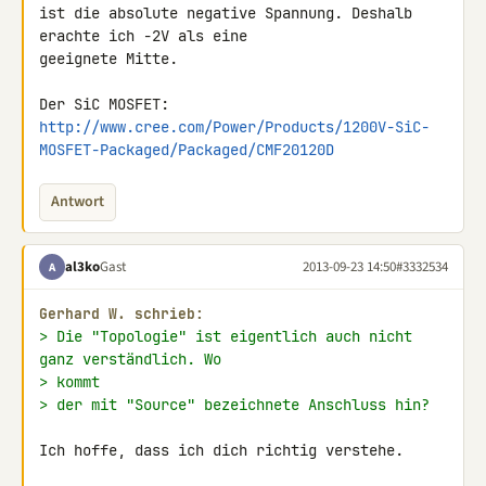
ist die absolute negative Spannung. Deshalb 
erachte ich -2V als eine 

geeignete Mitte.

http://www.cree.com/Power/Products/1200V-SiC-
MOSFET-Packaged/Packaged/CMF20120D
Antwort
al3ko
Gast
2013-09-23 14:50
#3332534
A
Gerhard W. schrieb:
> Die "Topologie" ist eigentlich auch nicht 
ganz verständlich. Wo
> kommt
> der mit "Source" bezeichnete Anschluss hin?
Ich hoffe, dass ich dich richtig verstehe.
