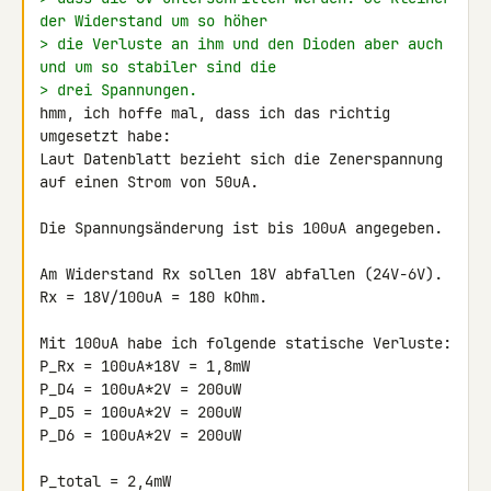
der Widerstand um so höher
> die Verluste an ihm und den Dioden aber auch 
und um so stabiler sind die
> drei Spannungen.
hmm, ich hoffe mal, dass ich das richtig 
umgesetzt habe:

Laut Datenblatt bezieht sich die Zenerspannung 
auf einen Strom von 50uA.

Die Spannungsänderung ist bis 100uA angegeben.

Am Widerstand Rx sollen 18V abfallen (24V-6V).

Rx = 18V/100uA = 180 kOhm.

Mit 100uA habe ich folgende statische Verluste:

P_Rx = 100uA*18V = 1,8mW

P_D4 = 100uA*2V = 200uW

P_D5 = 100uA*2V = 200uW

P_D6 = 100uA*2V = 200uW

P_total = 2,4mW
