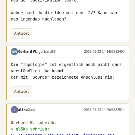
aus der Spezifikation läuft.

Woher hast du die Idee mit den -2V? Kann man 
das irgendwo nachlesen?
Antwort
Gerhard W.
(gerhard86)
2013-09-23 14:14
#3332490
GW
Die "Topologie" ist eigentlich auch nicht ganz 
verständlich. Wo kommt 

der mit "Source" bezeichnete Anschluss hin?
Antwort
al3ko
Gast
2013-09-23 14:29
#3332514
A
Gerhard W. schrieb:
> al3ko schrieb: