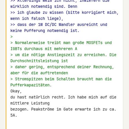
>> Allerdings weiß ich nicht, inwiefern die 
wirklich notwendig sind. Denn
>> ich glaube zu wissen (bitte korrigiert mich, 
wenn ich falsch liege),
>> dass der 1W DC/DC Wandler ausreicht und 
keine Pufferung notwendig ist.
>
> Normalerweise treibt man große MOSFETs und 
IGBTs durchaus mit mehreren A
> um die nötige Anstiegszeit zu erreichen. Die 
Durchschnittsleistung ist
> daher gering, entsprechend deiner Rechnung, 
aber für die auftretenden
> Stromspitzen beim Schalten braucht man die 
Pufferkapazitäten.
Okay,

du hast natürlich recht. Ich habe mich auf die 
mittlere Leistung 

bezogen. Peakströme im Gate erwarte ich zu ca. 
5A.
