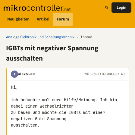
Login
Neuigkeiten
Artikel
Forum
Analoge Elektronik und Schaltungstechnik
›
Thread
IGBTs mit negativer Spannung
ausschalten
al3ko
Gast
2013-09-23 09:28
#3332140
A
Hi,

ich bräuchte mal eure Hilfe/Meinung. Ich bin 
dabei einen Wechselrichter 

zu bauen und möchte die IGBTs mit einer 
negativen Gate-Spannung 

ausschalten.
