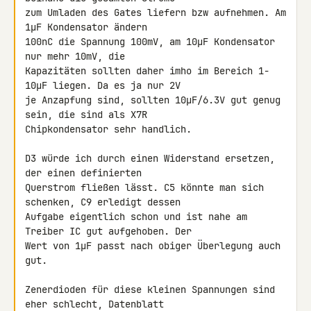
zum Umladen des Gates liefern bzw aufnehmen. Am 
1µF Kondensator ändern 

100nC die Spannung 100mV, am 10µF Kondensator 
nur mehr 10mV, die 

Kapazitäten sollten daher imho im Bereich 1-
10µF liegen. Da es ja nur 2V 

je Anzapfung sind, sollten 10µF/6.3V gut genug 
sein, die sind als X7R 

Chipkondensator sehr handlich.

D3 würde ich durch einen Widerstand ersetzen, 
der einen definierten 

Querstrom fließen lässt. C5 könnte man sich 
schenken, C9 erledigt dessen 

Aufgabe eigentlich schon und ist nahe am 
Treiber IC gut aufgehoben. Der 

Wert von 1µF passt nach obiger Überlegung auch 
gut.

Zenerdioden für diese kleinen Spannungen sind 
eher schlecht, Datenblatt 
