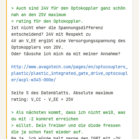
> Auch sind 24V für den Optokoppler ganz schön 
nah an den 25V maximum
> rating für den Optokoppler.
Ist nicht eher die Spannungsdifferenz 
entscheidend? 24V mit Respekt zu 

4V an V_EE ergibt eine Versorgungsspannung des 
Optokopplers von 20V. 

Oder täusche ich mich da mit meiner Annahme?

http://www.avagotech.com/pages/en/optocouplers_
plastic/plastic_integrated_gate_drive_optocoupl
er/acpl-w345-000e/
Seite 5 des Datenblatts. Absolute maximum 
rating: V_CC - V_EE = 25V

> Als nächsten kommt, dass ich nicht weiß, was 
du mit -2 konkret erreichen
> willst. Dein Treiber und die diode fressen 
die ja schon fast wieder auf.
Na ja, ich würde halt gerne den IGBT mit -2V 