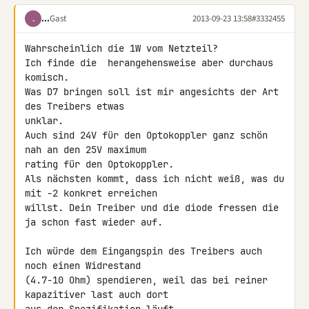
...
Gast
2013-09-23 13:58
#3332455
.
Wahrscheinlich die 1W vom Netzteil?

Ich finde die  herangehensweise aber durchaus 
komisch.

Was D7 bringen soll ist mir angesichts der Art 
des Treibers etwas 

unklar.

Auch sind 24V für den Optokoppler ganz schön 
nah an den 25V maximum 

rating für den Optokoppler.

Als nächsten kommt, dass ich nicht weiß, was du 
mit -2 konkret erreichen 

willst. Dein Treiber und die diode fressen die 
ja schon fast wieder auf.

Ich würde dem Eingangspin des Treibers auch 
noch einen Widrestand 

(4.7-10 Ohm) spendieren, weil das bei reiner 
kapazitiver last auch dort 
