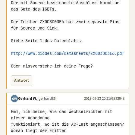
Der mit Source bezeichnete Anschluss kommt an 
das Gate des IGBTs.

Der Treiber ZXGD3003E6 hat zwei separate Pins 
für Source und Sink.

Siehe Seite 1 des Datenblatts.

http://www.diodes.com/datasheets/ZXGD3003E6.pdf
Oder missverstehe ich deine Frage?
Antwort
Gerhard W.
(gerhard86)
2013-09-23 20:21
#3332943
GW
Hmm, ich meine, wie das Wechselrichten mit 
dieser Anordnung 

funktioniert, wo ist die AC-Last angeschlossen? 
Woran liegt der Emitter 
