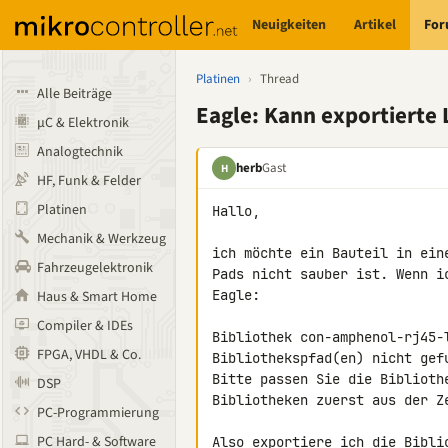
Neuigkeiten
Artikel
Fo
Platinen
›
Thread
Alle Beiträge
Eagle: Kann exportierte
µC & Elektronik
Analogtechnik
herb
Gast
H
HF, Funk & Felder
Platinen
Hallo,

Mechanik & Werkzeug
ich möchte ein Bauteil in ein
Fahrzeugelektronik
Pads nicht sauber ist. Wenn i
Eagle:

Haus & Smart Home
Compiler & IDEs
Bibliothek con-amphenol-rj45-
FPGA, VHDL & Co.
Bibliothekspfad(en) nicht gefu
Bitte passen Sie die Biblioth
DSP
Bibliotheken zuerst aus der Ze
PC-Programmierung
PC Hard- & Software
Also exportiere ich die Bibli