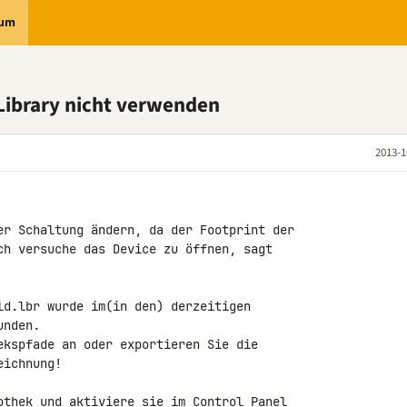
rum
 Library nicht verwenden
2013-1
er Schaltung ändern, da der Footprint der 

ch versuche das Device zu öffnen, sagt 

ld.lbr wurde im(in den) derzeitigen 

nden.

ekspfade an oder exportieren Sie die 

ichnung!

othek und aktiviere sie im Control Panel 
