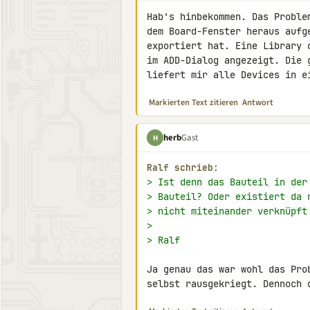
Hab's hinbekommen. Das Proble
dem Board-Fenster heraus aufg
exportiert hat. Eine Library 
im ADD-Dialog angezeigt. Die 
liefert mir alle Devices in e
Markierten Text zitieren
Antwort
herb
Gast
H
Ralf schrieb:
> Ist denn das Bauteil in der
> Bauteil? Oder existiert da 
> nicht miteinander verknüpft
>
> Ralf
Ja genau das war wohl das Pro
selbst rausgekriegt. Dennoch 