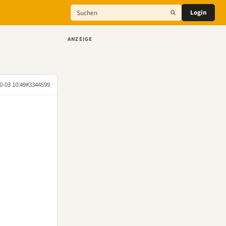
Login
ANZEIGE
0-03 10:49
#3344599