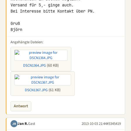
Versand für 5,- ginge auch.

Bei Interesse bitte Kontakt über PN.

Gruß

Björn
Angehängte Dateien:
(60 KB)
DSCN1364.JPG
(61 KB)
DSCN1367.JPG
Antwort
Jan R.
Gast
2013-10-03 21:44
#3345419
JR