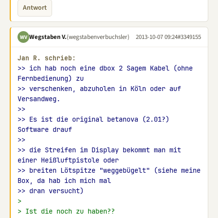
Antwort
Wegstaben V.
(wegstabenverbuchsler)
2013-10-07 09:24
#3349155
WV
Jan R. schrieb:
>> ich hab noch eine dbox 2 Sagem Kabel (ohne 
Fernbedienung) zu
>> verschenken, abzuholen in Köln oder auf 
Versandweg.
>>
>> Es ist die original betanova (2.01?) 
Software drauf
>>
>> die Streifen im Display bekommt man mit 
einer Heißluftpistole oder
>> breiten Lötspitze "weggebügelt" (siehe meine 
Box, da hab ich mich mal
>> dran versucht)
>
> Ist die noch zu haben??