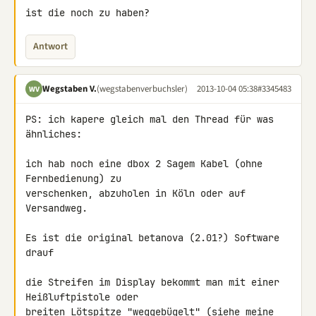
ist die noch zu haben?
Antwort
Wegstaben V.
(wegstabenverbuchsler)
2013-10-04 05:38
#3345483
WV
PS: ich kapere gleich mal den Thread für was 
ähnliches:

ich hab noch eine dbox 2 Sagem Kabel (ohne 
Fernbedienung) zu 

verschenken, abzuholen in Köln oder auf 
Versandweg.

Es ist die original betanova (2.01?) Software 
drauf

die Streifen im Display bekommt man mit einer 
Heißluftpistole oder 

breiten Lötspitze "weggebügelt" (siehe meine 