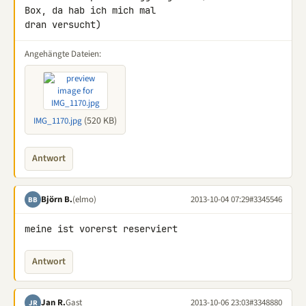
Box, da hab ich mich mal 

dran versucht)
Angehängte Dateien:
(520 KB)
IMG_1170.jpg
Antwort
Björn B.
(elmo)
2013-10-04 07:29
#3345546
BB
meine ist vorerst reserviert
Antwort
Jan R.
Gast
2013-10-06 23:03
#3348880
JR