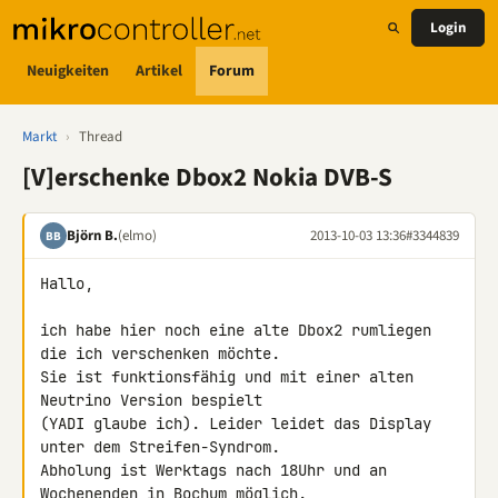
Login
Neuigkeiten
Artikel
Forum
Markt
›
Thread
[V]erschenke Dbox2 Nokia DVB-S
Björn B.
(elmo)
2013-10-03 13:36
#3344839
BB
Hallo,

ich habe hier noch eine alte Dbox2 rumliegen 
die ich verschenken möchte. 

Sie ist funktionsfähig und mit einer alten 
Neutrino Version bespielt 

(YADI glaube ich). Leider leidet das Display 
unter dem Streifen-Syndrom.

Abholung ist Werktags nach 18Uhr und an 
Wochenenden in Bochum möglich. 
