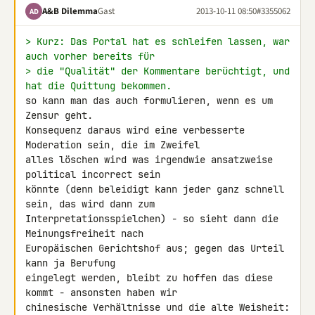
A&B Dilemma
Gast
2013-10-11 08:50
#3355062
AD
> Kurz: Das Portal hat es schleifen lassen, war 
auch vorher bereits für
> die "Qualität" der Kommentare berüchtigt, und 
hat die Quittung bekommen.
so kann man das auch formulieren, wenn es um 
Zensur geht.

Konsequenz daraus wird eine verbesserte 
Moderation sein, die im Zweifel 

alles löschen wird was irgendwie ansatzweise 
political incorrect sein 

könnte (denn beleidigt kann jeder ganz schnell 
sein, das wird dann zum 

Interpretationsspielchen) - so sieht dann die 
Meinungsfreiheit nach 

Europäischen Gerichtshof aus; gegen das Urteil 
kann ja Berufung 

eingelegt werden, bleibt zu hoffen das diese 
kommt - ansonsten haben wir 

chinesische Verhältnisse und die alte Weisheit: 