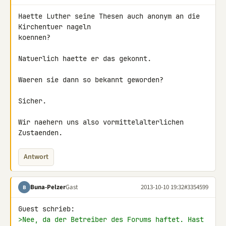
Haette Luther seine Thesen auch anonym an die 
Kirchentuer nageln 

koennen?

Natuerlich haette er das gekonnt.

Waeren sie dann so bekannt geworden?

Sicher.

Wir naehern uns also vormittelalterlichen 
Zustaenden.
Antwort
Buna-Pelzer
Gast
2013-10-10 19:32
#3354599
B
>Nee, da der Betreiber des Forums haftet. Hast 