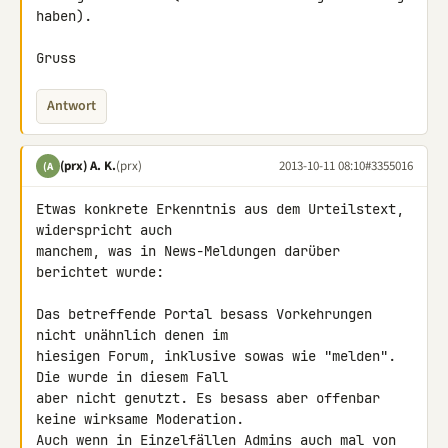
haben).

Gruss
Antwort
(prx) A. K.
(prx)
2013-10-11 08:10
#3355016
(A
Etwas konkrete Erkenntnis aus dem Urteilstext, 
widerspricht auch 

manchem, was in News-Meldungen darüber 
berichtet wurde:

Das betreffende Portal besass Vorkehrungen 
nicht unähnlich denen im 

hiesigen Forum, inklusive sowas wie "melden". 
Die wurde in diesem Fall 

aber nicht genutzt. Es besass aber offenbar 
keine wirksame Moderation. 

Auch wenn in Einzelfällen Admins auch mal von 