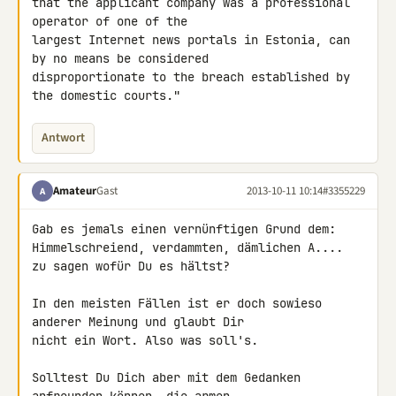
that the applicant company was a professional 
operator of one of the 

largest Internet news portals in Estonia, can 
by no means be considered 

disproportionate to the breach established by 
the domestic courts."
Antwort
Amateur
Gast
2013-10-11 10:14
#3355229
A
Gab es jemals einen vernünftigen Grund dem:

Himmelschreiend, verdammten, dämlichen A....

zu sagen wofür Du es hältst?

In den meisten Fällen ist er doch sowieso 
anderer Meinung und glaubt Dir 

nicht ein Wort. Also was soll's.

Solltest Du Dich aber mit dem Gedanken 