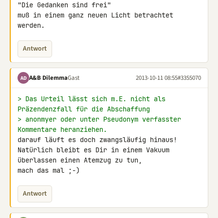
"Die Gedanken sind frei" 

muß in einem ganz neuen Licht betrachtet 
werden.
Antwort
A&B Dilemma
Gast
2013-10-11 08:55
#3355070
AD
> Das Urteil lässt sich m.E. nicht als 
Präzendenzfall für die Abschaffung
> anonmyer oder unter Pseudonym verfasster 
Kommentare heranziehen.
darauf läuft es doch zwangsläufig hinaus!

Natürlich bleibt es Dir in einem Vakuum 
überlassen einen Atemzug zu tun, 

mach das mal ;-)
Antwort