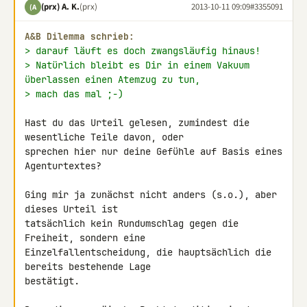
(prx) A. K.
(prx)
2013-10-11 09:09
#3355091
(A
A&B Dilemma schrieb:
> darauf läuft es doch zwangsläufig hinaus!
> Natürlich bleibt es Dir in einem Vakuum 
überlassen einen Atemzug zu tun,
> mach das mal ;-)
Hast du das Urteil gelesen, zumindest die 
wesentliche Teile davon, oder 

sprechen hier nur deine Gefühle auf Basis eines 
Agenturtextes?

Ging mir ja zunächst nicht anders (s.o.), aber 
dieses Urteil ist 

tatsächlich kein Rundumschlag gegen die 
Freiheit, sondern eine 

Einzelfallentscheidung, die hauptsächlich die 
bereits bestehende Lage 

bestätigt.
