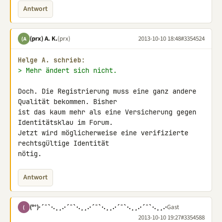
Antwort
(prx) A. K.
(prx)
2013-10-10 18:48
#3354524
(A
Helge A. schrieb:
> Mehr ändert sich nicht.
Doch. Die Registrierung muss eine ganz andere 
Qualität bekommen. Bisher 

ist das kaum mehr als eine Versicherung gegen 
Identitätsklau im Forum. 

Jetzt wird möglicherweise eine verifizierte 
rechtsgültige Identität 

nötig.
Antwort
(º°)·´¯`·.¸¸.·´¯`·.¸¸.·´¯`·.¸¸.·´¯`·.¸¸.·´¯`·.¸¸.·
Gast
(
2013-10-10 19:27
#3354588