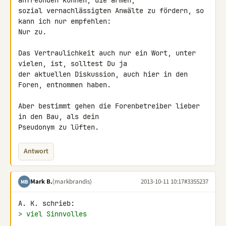
anfreunden können, die armen, 

sozial vernachlässigten Anwälte zu fördern, so 
kann ich nur empfehlen: 

Nur zu.

Das Vertraulichkeit auch nur ein Wort, unter 
vielen, ist, solltest Du ja 

der aktuellen Diskussion, auch hier in den 
Foren, entnommen haben.

Aber bestimmt gehen die Forenbetreiber lieber 
in den Bau, als dein 

Pseudonym zu lüften.
Antwort
Mark B.
(markbrandis)
2013-10-11 10:17
#3355237
MB
> viel Sinnvolles