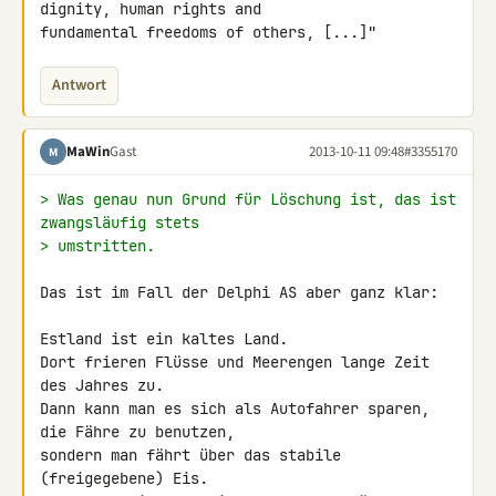
dignity, human rights and 

fundamental freedoms of others, [...]"
Antwort
MaWin
Gast
2013-10-11 09:48
#3355170
M
> Was genau nun Grund für Löschung ist, das ist 
zwangsläufig stets
> umstritten.
Das ist im Fall der Delphi AS aber ganz klar:

Estland ist ein kaltes Land.

Dort frieren Flüsse und Meerengen lange Zeit 
des Jahres zu.

Dann kann man es sich als Autofahrer sparen, 
die Fähre zu benutzen, 

sondern man fährt über das stabile 
(freigegebene) Eis.
