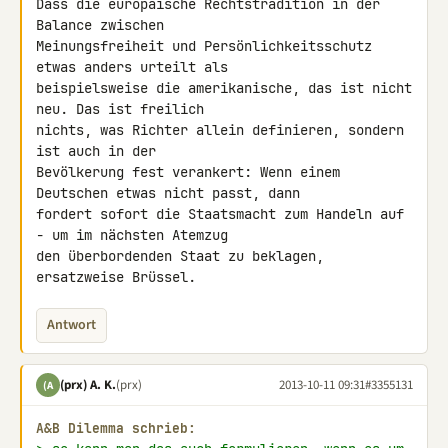
Dass die europäische Rechtstradition in der 
Balance zwischen 

Meinungsfreiheit und Persönlichkeitsschutz 
etwas anders urteilt als 

beispielsweise die amerikanische, das ist nicht 
neu. Das ist freilich 

nichts, was Richter allein definieren, sondern 
ist auch in der 

Bevölkerung fest verankert: Wenn einem 
Deutschen etwas nicht passt, dann 

fordert sofort die Staatsmacht zum Handeln auf 
- um im nächsten Atemzug 

den überbordenden Staat zu beklagen, 
ersatzweise Brüssel.
Antwort
(prx) A. K.
(prx)
2013-10-11 09:31
#3355131
(A
A&B Dilemma schrieb: