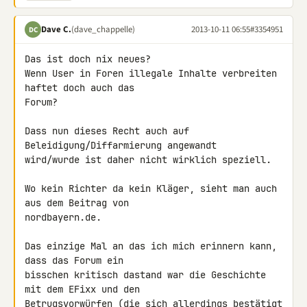
Dave C.
(dave_chappelle)
2013-10-11 06:55
#3354951
DC
Das ist doch nix neues?

Wenn User in Foren illegale Inhalte verbreiten 
haftet doch auch das 

Forum?

Dass nun dieses Recht auch auf 
Beleidigung/Diffarmierung angewandt 

wird/wurde ist daher nicht wirklich speziell.

Wo kein Richter da kein Kläger, sieht man auch 
aus dem Beitrag von 

nordbayern.de.

Das einzige Mal an das ich mich erinnern kann, 
dass das Forum ein 

bisschen kritisch dastand war die Geschichte 
mit dem EFixx und den 

Betrugsvorwürfen (die sich allerdings bestätigt 