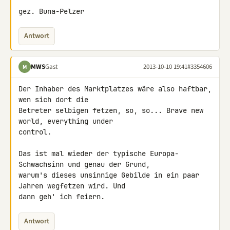
gez. Buna-Pelzer
Antwort
MWS
Gast
2013-10-10 19:41
#3354606
M
Der Inhaber des Marktplatzes wäre also haftbar, 
wen sich dort die 

Betreter selbigen fetzen, so, so... Brave new 
world, everything under 

control.

Das ist mal wieder der typische Europa-
Schwachsinn und genau der Grund, 

warum's dieses unsinnige Gebilde in ein paar 
Jahren wegfetzen wird. Und 

dann geh' ich feiern.
Antwort