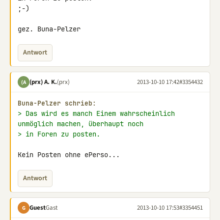
;-)

gez. Buna-Pelzer
Antwort
(prx) A. K.
(prx)
2013-10-10 17:42
#3354432
(A
Buna-Pelzer schrieb:
> Das wird es manch Einem wahrscheinlich 
unmöglich machen, überhaupt noch
> in Foren zu posten.
Kein Posten ohne ePerso...
Antwort
Guest
Gast
2013-10-10 17:53
#3354451
G