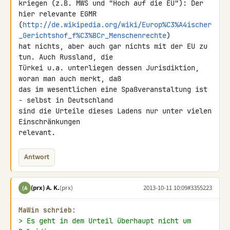
kriegen (z.B. MWS und "Hoch auf die EU"): Der 
hier relevante EGMR 

(
http://de.wikipedia.org/wiki/Europ%C3%A4ischer
_Gerichtshof_f%C3%BCr_Menschenrechte
) 

hat nichts, aber auch gar nichts mit der EU zu 
tun. Auch Russland, die 

Türkei u.a. unterliegen dessen Jurisdiktion, 
woran man auch merkt, daß 

das im wesentlichen eine Spaßveranstaltung ist 
- selbst in Deutschland 

sind die Urteile dieses Ladens nur unter vielen 
Einschränkungen 

relevant.
Antwort
(prx) A. K.
(prx)
2013-10-11 10:09
#3355223
(A
MaWin schrieb:
> Es geht in dem Urteil überhaupt nicht um 