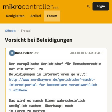
Login
Neuigkeiten
Artikel
Forum
Offtopic
›
Thread
Vorsicht bei Beleidigungen
Buna-Pelzer
Gast
2013-10-10 17:32
#3354413
B
Der europäische Gerichtshof für Menschenrechte 
hat ein Urteil zu 

http://www.nordbayern.de/gerichtshof-macht-
internetportal-fur-kommentare-verantwortlich-
1.3210464
Das wird es manch Einem wahrscheinlich 
unmöglich machen, überhaupt noch

in Foren zu posten.
