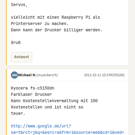
Servus,

vielleicht mit einen Raspberry Pi als 
Printerserver zu machen.

Dann kann der Drucker billiger werden.

Gruß
Antwort
Michael H.
(mueckerich)
2013-10-11 10:37
#3355282
MH
Kyocera fs-c5150dn

Farblaser Drucker

Kann Kostenstellenverwaltung mit 100 
Kostenstellen und ist nicht so 

teuer.

http://www.google.de/url?
sa=t&rct=j&q=&esrc=s&frm=1&source=web&cd=1&ved=