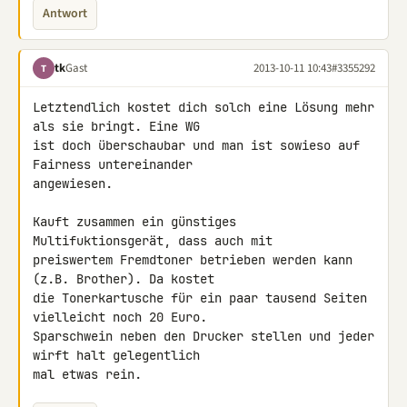
Antwort
tk
Gast
2013-10-11 10:43
#3355292
T
Letztendlich kostet dich solch eine Lösung mehr 
als sie bringt. Eine WG 

ist doch überschaubar und man ist sowieso auf 
Fairness untereinander 

angewiesen.

Kauft zusammen ein günstiges 
Multifuktionsgerät, dass auch mit 

preiswertem Fremdtoner betrieben werden kann 
(z.B. Brother). Da kostet 

die Tonerkartusche für ein paar tausend Seiten 
vielleicht noch 20 Euro. 

Sparschwein neben den Drucker stellen und jeder 
wirft halt gelegentlich 

mal etwas rein.