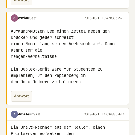
Antwort
oszi40
Gast
2013-10-11 13:42
#3355576
O
Aufwand>Nutzen Leg einen Zettel neben den 
Drucker und jeder schreibt 

einen Monat lang seinen Verbrauch auf. Dann 
kennt Ihr die 

Mengen-Verhältnisse.

Ein Duplex-Gerät wäre für Studenten zu 
empfehlen, um den Papierberg in 

den Doku-Ordnern zu halbieren.
Antwort
Amateur
Gast
2013-10-11 14:03
#3355614
A
Ein Uralt-Rechner aus dem Keller, einen 
Printserver aufsetzen, den 
