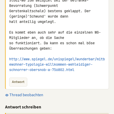
Studi-WG zum Beispiel bei der Getränke-
Bevorratung (Schwerpunkt 

Gerstenkaltschale) bestens geklappt. Der 
(geringe)'Schwund' wurde dann 

halt anteilig umgelegt.

Es kommt eben auch sehr auf die einzelnen WG-
Mitglieder an, ob die Sache 

so funktioniert. Da kann es schon mal böse 
Überraschungen geben:

http://www.spiegel.de/unispiegel/wunderbar/mitb
ewohner-typologie-willkommen-wehleidiger-
schnorrer-obersnob-a-756802.html
Antwort
Thread beobachten
Antwort schreiben