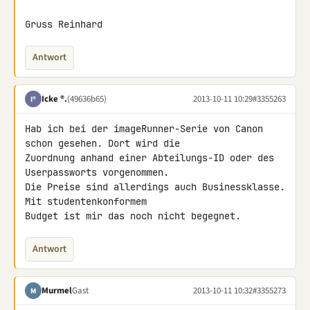
Gruss Reinhard
Antwort
Icke ®.
(49636b65)
2013-10-11 10:29
#3355263
I®
Hab ich bei der imageRunner-Serie von Canon 
schon gesehen. Dort wird die 

Zuordnung anhand einer Abteilungs-ID oder des 
Userpassworts vorgenommen. 

Die Preise sind allerdings auch Businessklasse. 
Mit studentenkonformem 

Budget ist mir das noch nicht begegnet.
Antwort
Murmel
Gast
2013-10-11 10:32
#3355273
M