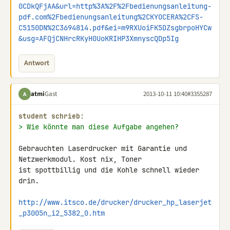
0CDkQFjAA&url=http%3A%2F%2Fbedienungsanleitung-
pdf.com%2Fbedienungsanleitung%2CKYOCERA%2CFS-
C5150DN%2C3694814.pdf&ei=m9RXUoiFK5DZsgbrpoHYCw
&usg=AFQjCNHrcRKyH0UoKRIHP3XmnyscQDp5Ig
Antwort
atmi
Gast
2013-10-11 10:40
#3355287
A
student schrieb:
> Wie könnte man diese Aufgabe angehen?
Gebrauchten Laserdrucker mit Garantie und 
Netzwerkmodul. Kost nix, Toner 

ist spottbillig und die Kohle schnell wieder 
drin.

http://www.itsco.de/drucker/drucker_hp_laserjet
_p3005n_i2_5382_0.htm