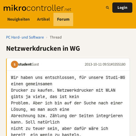
Login
Neuigkeiten
Artikel
Forum
PC Hard- und Software
›
Thread
Netzwerkdrucken in WG
student
Gast
2013-10-11 09:51
#3355180
S
Wir haben uns entschlossen, für unsere Studi-WG 
einen gemeinsamen 

Drucker zu kaufen. Netzwerkdrucker mit WLAN 
gibts ja viele, das ist kein 

Problem. Aber ich bin auf der Suche nach einer 
Lösung, wo man auch eine 

Abrechnung bzw. Zählung der Seiten integrieren 
kann. Soll natürlich 

nicht zu teuer sein, aber dafür wäre ich 
bereit, ein wenig zu basteln. 
