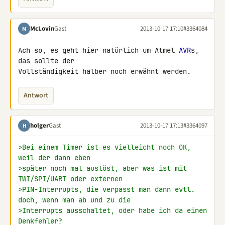
McLovin
Gast
2013-10-17 17:10
#3364084
M
Ach so, es geht hier natürlich um Atmel 
AVR
s, 
das sollte der 

Vollständigkeit halber noch erwähnt werden.
Antwort
holger
Gast
2013-10-17 17:13
#3364097
H
>Bei einem Timer ist es vielleicht noch OK, 
weil der dann eben
>später noch mal auslöst, aber was ist mit 
TWI/SPI/UART oder externen
>PIN-Interrupts, die verpasst man dann evtl. 
doch, wenn man ab und zu die
>Interrupts ausschaltet, oder habe ich da einen 
Denkfehler?