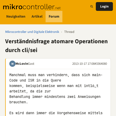
Login
Neuigkeiten
Artikel
Forum
Mikrocontroller und Digitale Elektronik
›
Thread
Verständnisfrage atomare Operationen
durch cli/sei
McLovin
Gast
2013-10-17 17:08
#3364080
M
Manchmal muss man verhindern, dass sich main-
Code und ISR in die Quere 

kommen, beispielsweise wenn man mit int16_t 
arbeitet, da die zur 

Behandlung immer mindestens zwei Anweisungen 
brauchen.

Es wird dann immer die Vorgehensweise mittels 