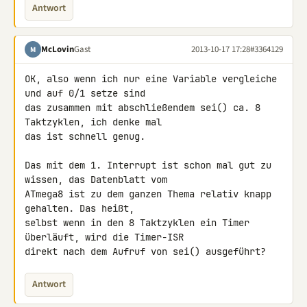
Antwort
McLovin
Gast
2013-10-17 17:28
#3364129
M
OK, also wenn ich nur eine Variable vergleiche 
und auf 0/1 setze sind 

das zusammen mit abschließendem sei() ca. 8 
Taktzyklen, ich denke mal 

das ist schnell genug.

Das mit dem 1. Interrupt ist schon mal gut zu 
wissen, das Datenblatt vom 

ATmega8 ist zu dem ganzen Thema relativ knapp 
gehalten. Das heißt, 

selbst wenn in den 8 Taktzyklen ein Timer 
überläuft, wird die Timer-ISR 

direkt nach dem Aufruf von sei() ausgeführt?
Antwort