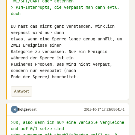
TWI/SPI/UART oder externen
> PIN-Interrupts, die verpasst man dann evtl. 
doch
Du hast das nicht ganz verstanden. Wirklich 
verpasst wird nur dann 

etwas, wenn eine Sperre lange genug anhält, um 
ZWEI Ereignisse einer 

Kategorie zu verpassen. Nur ein Ereignis 
während der Sperre ist ein 

kleineres Problem. Das wird nicht verpaßt, 
sondern nur verspätet (nach 

Ende der Sperre) bearbeitet.
Antwort
holger
Gast
2013-10-17 17:33
#3364141
H
>OK, also wenn ich nur eine Variable vergleiche 
und auf 0/1 setze sind