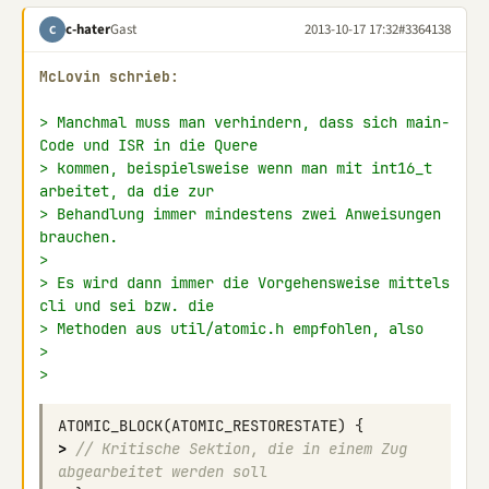
c-hater
Gast
2013-10-17 17:32
#3364138
C
McLovin schrieb:
> Manchmal muss man verhindern, dass sich main-
Code und ISR in die Quere
> kommen, beispielsweise wenn man mit int16_t 
arbeitet, da die zur
> Behandlung immer mindestens zwei Anweisungen 
brauchen.
>
> Es wird dann immer die Vorgehensweise mittels 
cli und sei bzw. die
> Methoden aus util/atomic.h empfohlen, also
>
>
ATOMIC_BLOCK
(
ATOMIC_RESTORESTATE
)
{
>
// Kritische Sektion, die in einem Zug 
abgearbeitet werden soll