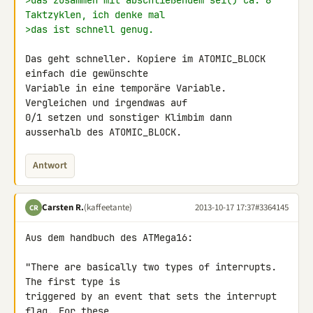
>das zusammen mit abschließendem sei() ca. 8 
Taktzyklen, ich denke mal
>das ist schnell genug.
Das geht schneller. Kopiere im ATOMIC_BLOCK 
einfach die gewünschte

Variable in eine temporäre Variable. 
Vergleichen und irgendwas auf

0/1 setzen und sonstiger Klimbim dann 
ausserhalb des ATOMIC_BLOCK.
Antwort
Carsten R.
(kaffeetante)
2013-10-17 17:37
#3364145
CR
Aus dem handbuch des ATMega16:

"There are basically two types of interrupts. 
The first type is 

triggered by an event that sets the interrupt 
flag. For these 
