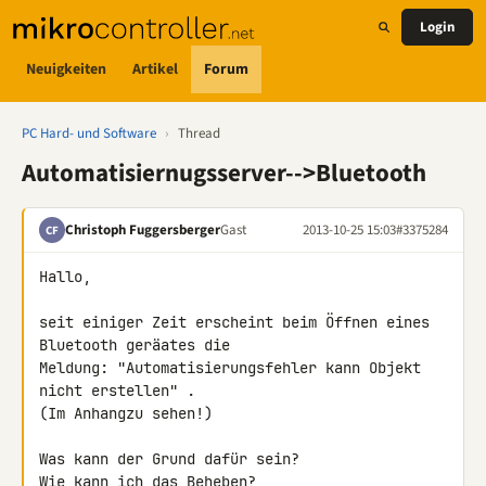
Login
Neuigkeiten
Artikel
Forum
PC Hard- und Software
›
Thread
Automatisiernugsserver-->Bluetooth
Christoph Fuggersberger
Gast
2013-10-25 15:03
#3375284
CF
Hallo,

seit einiger Zeit erscheint beim Öffnen eines 
Bluetooth geräates die 

Meldung: "Automatisierungsfehler kann Objekt 
nicht erstellen" .

(Im Anhangzu sehen!)

Was kann der Grund dafür sein?

Wie kann ich das Beheben?
