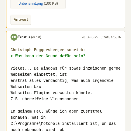
(100 KB)
Unbenannt.png
Antwort
Εrnst B.
(ernst)
2013-10-25 15:24
#3375316
ΕB
Christoph Fuggersberger schrieb:
> Was kann der Grund dafür sein?
Vieles... Da Windows für sowas inzwischen gerne 
Webseiten einbettet, ist 

erstmal alles verdächtig, was auch irgendwie 
Webseiten bzw 

Webseiten-Plugins verwusten könnte.

Z.B. übereifrige Virenscanner.

In deinem Fall würde ich aber zuerstmal 
schauen, was in 

C:\Programme\Motorola installiert ist, on das 
noch gebraucht wird, ob 
