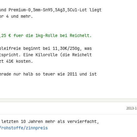
und Premium-0,5mm-Sn95,5Ag3,5Cu1-Lot liegt 

r 4 und mehr.

,25 € fuer die 1kg-Rolle bei Reichelt.
bleifreie beginnt bei 11,30€/250g, was 

tspricht. Eine Kilorolle (die Reichelt 

t 41€ kosten.

erade nur halb so teuer wie 2011 und ist 

2013-1
 letzten 10 Jahren mehr als vervierfacht, 

/rohstoffe/zinnpreis