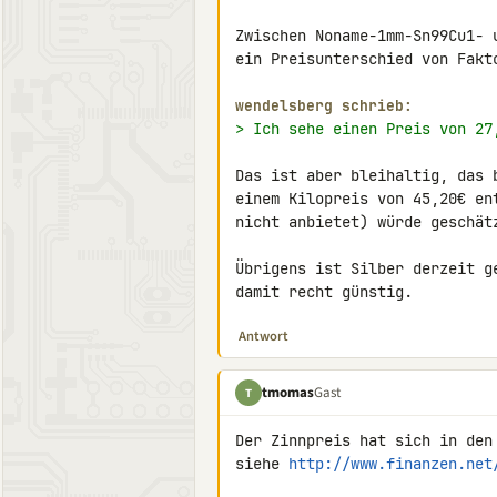
Zwischen Noname-1mm-Sn99Cu1- 
ein Preisunterschied von Fakto
wendelsberg schrieb:
> Ich sehe einen Preis von 27
Das ist aber bleihaltig, das 
einem Kilopreis von 45,20€ en
nicht anbietet) würde geschätz
Übrigens ist Silber derzeit g
damit recht günstig.
Antwort
tmomas
Gast
T
Der Zinnpreis hat sich in den
siehe 
http://www.finanzen.net