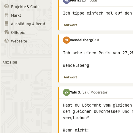
Moritz Z.
(moud)
MZ
Projekte & Code
Ich tippe einfach mal auf den
Markt
Ausbildung & Beruf
Antwort
Offtopic
wendelsberg
Gast
W
Webseite
Ich sehe einen Preis von 27,2
ANZEIGE
wendelsberg
Antwort
Yalu X.
(yalu)
Moderator
YX
Hast du Lötdraht vom gleichen
dem gleichen Durchmesser und 
verglichen?

Wenn nicht:
