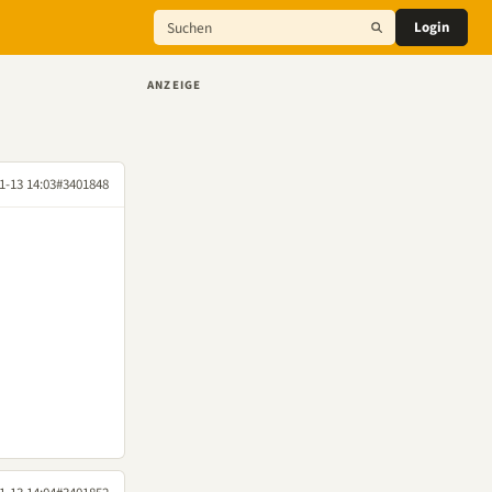
Login
ANZEIGE
1-13 14:03
#3401848