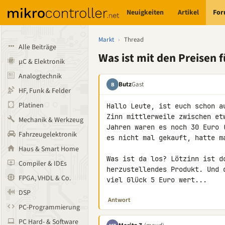
Neuigkeiten
Artikel
Fo
Markt
›
Thread
Alle Beiträge
Was ist mit den Preisen f
µC & Elektronik
Analogtechnik
Butz
Gast
B
HF, Funk & Felder
Platinen
Hallo Leute, ist euch schon a
Zinn mittlerweile zwischen et
Mechanik & Werkzeug
Jahren waren es noch 30 Euro 
Fahrzeugelektronik
es nicht mal gekauft, hatte m
Haus & Smart Home
Was ist da los? Lötzinn ist d
Compiler & IDEs
herzustellendes Produkt. Und 
FPGA, VHDL & Co.
viel Glück 5 Euro wert...
DSP
Antwort
PC-Programmierung
PC Hard- & Software