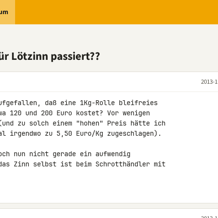
rum
ür Lötzinn passiert??
2013-1
ufgefallen, daß eine 1Kg-Rolle bleifreies 

wa 120 und 200 Euro kostet? Vor wenigen 

(und zu solch einem "hohen" Preis hätte ich 

al irgendwo zu 5,50 Euro/Kg zugeschlagen).

och nun nicht gerade ein aufwendig 

das Zinn selbst ist beim Schrotthändler mit 
