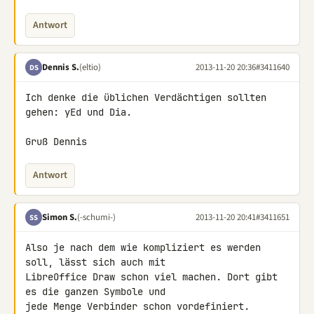
Antwort
Dennis S.
(eltio)
2013-11-20 20:36
#3411640
DS
Ich denke die üblichen Verdächtigen sollten 
gehen: yEd und Dia.

Gruß Dennis
Antwort
Simon S.
(-schumi-)
2013-11-20 20:41
#3411651
SS
Also je nach dem wie kompliziert es werden 
soll, lässt sich auch mit 

LibreOffice Draw schon viel machen. Dort gibt 
es die ganzen Symbole und 

jede Menge Verbinder schon vordefiniert.