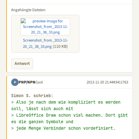
Angehängte Dateien:
Screenshot_from_2013-11-
(110 KB)
20_21_38_33.png
Antwort
PNP/NPN
Gast
2013-11-20 21:44
#3411763
P
Simon S. schrieb:
> Also je nach dem wie kompliziert es werden 
soll, lässt sich auch mit
> LibreOffice Draw schon viel machen. Dort gibt 
es die ganzen Symbole und
> jede Menge Verbinder schon vordefiniert.